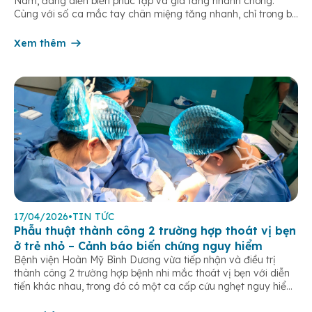
Nam, đang diễn biến phức tạp và gia tăng nhanh chóng.
Cùng với số ca mắc tay chân miệng tăng nhanh, chỉ trong ba
tháng đầu năm TP.HCM và bốn tỉnh thành phía Nam đã ghi
nhận đến tám ca tử vong do […]
Xem thêm
17/04/2026
•
TIN TỨC
Phẫu thuật thành công 2 trường hợp thoát vị bẹn
ở trẻ nhỏ – Cảnh báo biến chứng nguy hiểm
Bệnh viện Hoàn Mỹ Bình Dương vừa tiếp nhận và điều trị
thành công 2 trường hợp bệnh nhi mắc thoát vị bẹn với diễn
tiến khác nhau, trong đó có một ca cấp cứu nghẹt nguy hiểm.
Trường hợp 1, bệnh nhi L.M.K. (nữ, sinh năm 2024), 19 tháng