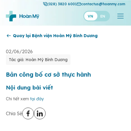
(028) 3820 6001
contactus@hoanmy.com
VN
EN
Quay lại Bệnh viện Hoàn Mỹ Bình Dương
Hoàn Mỹ
Hoàn Mỹ Gold
02/06/2026
Tác giả: Hoàn Mỹ Bình Dương
Hạnh Phúc
Thuận Mỹ
Bản công bố cơ sở thực hành
Nội dung bài viết
Chi tiết xem
tại đây
Chia Sẻ