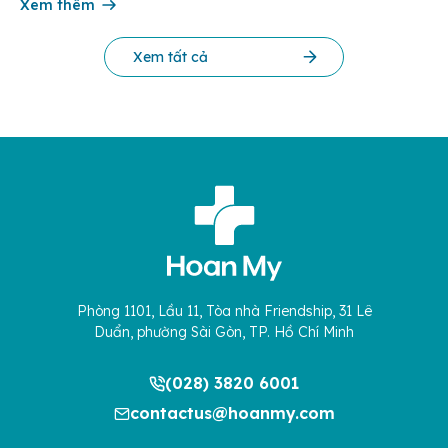
tuổi, nhập viện trong tình […]
Xem thêm
Xem tất cả
Phòng 1101, Lầu 11, Tòa nhà Friendship, 31 Lê
Duẩn, phường Sài Gòn, TP. Hồ Chí Minh
(028) 3820 6001
contactus@hoanmy.com