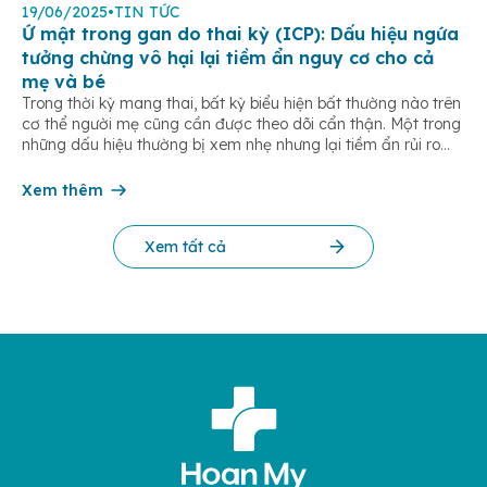
19/06/2025
•
TIN TỨC
Ứ mật trong gan do thai kỳ (ICP): Dấu hiệu ngứa
tưởng chừng vô hại lại tiềm ẩn nguy cơ cho cả
mẹ và bé
Trong thời kỳ mang thai, bất kỳ biểu hiện bất thường nào trên
cơ thể người mẹ cũng cần được theo dõi cẩn thận. Một trong
những dấu hiệu thường bị xem nhẹ nhưng lại tiềm ẩn rủi ro
nghiêm trọng là tình trạng ngứa dai dẳng, lòng bàn tay và
bàn chân. Đây có […]
Xem thêm
Xem tất cả