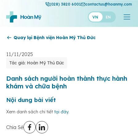
(028) 3820 6001
contactus@hoanmy.com
VN
EN
Quay lại Bệnh viện Hoàn Mỹ Thủ Đức
Hoàn Mỹ
Hoàn Mỹ Gold
11/11/2025
Tác giả: Hoàn Mỹ Thủ Đức
Hạnh Phúc
Thuận Mỹ
Danh sách người hoàn thành thực hành
khám và chữa bệnh
Nội dung bài viết
Xem danh sách chi tiết
tại đây
.
Chia Sẻ