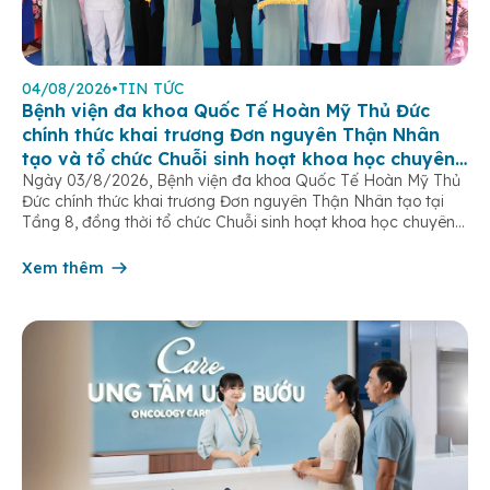
04/08/2026
•
TIN TỨC
Bệnh viện đa khoa Quốc Tế Hoàn Mỹ Thủ Đức
chính thức khai trương Đơn nguyên Thận Nhân
tạo và tổ chức Chuỗi sinh hoạt khoa học chuyên
Ngày 03/8/2026, Bệnh viện đa khoa Quốc Tế Hoàn Mỹ Thủ
đề
Đức chính thức khai trương Đơn nguyên Thận Nhân tạo tại
Tầng 8, đồng thời tổ chức Chuỗi sinh hoạt khoa học chuyên
đề “Tối ưu hóa hiệu quả lọc máu chu kỳ”. Sự kiện đánh dấu
bước tiến quan trọng trong chiến lược […]
Xem thêm