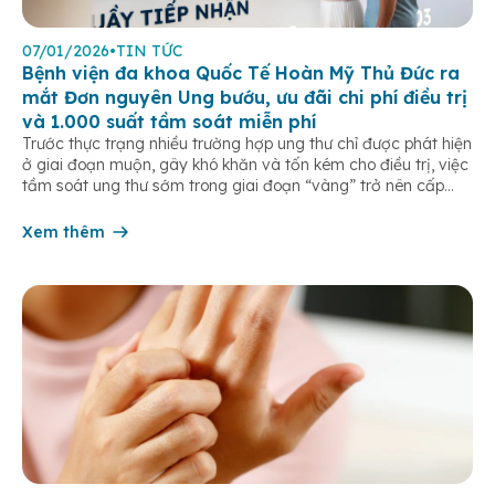
07/01/2026
•
TIN TỨC
Bệnh viện đa khoa Quốc Tế Hoàn Mỹ Thủ Đức ra
mắt Đơn nguyên Ung bướu, ưu đãi chi phí điều trị
và 1.000 suất tầm soát miễn phí
Trước thực trạng nhiều trường hợp ung thư chỉ được phát hiện
ở giai đoạn muộn, gây khó khăn và tốn kém cho điều trị, việc
tầm soát ung thư sớm trong giai đoạn “vàng” trở nên cấp
thiết hơn bao giờ hết. Đáp ứng nhu cầu y tế chuyên sâu tại
khu Đông TP.HCM, […]
Xem thêm