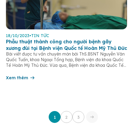
18/10/2023
•
TIN TỨC
Phẫu thuật thành công cho người bệnh gãy
xương đùi tại Bệnh viện Quốc tế Hoàn Mỹ Thủ Đức
Bài viết được tư vấn chuyên môn bởi ThS.BSNT Nguyễn Văn
Quốc Tuấn, khoa Ngoại Tổng hợp, Bệnh viện đa khoa Quốc
Tế Hoàn Mỹ Thủ Đức. Vừa qua, Bệnh viện đa khoa Quốc Tế
Hoàn Mỹ Thủ Đức đã ghi nhận một trường hợp bệnh nhân
nam L.Q.H 14 tuổi bị tai nạn giao […]
Xem thêm
1
2
3