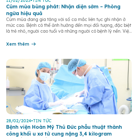
11/02/2025
•
TIN TỨC
Cúm mùa bùng phát: Nhận diện sớm – Phòng
ngừa hiệu quả
Cúm mùa đang gia tăng với số ca mắc liên tục ghi nhận ở
mức cao. Bệnh có thể ảnh hưởng đến mọi đối tượng, đặc biệt
là trẻ nhỏ, người cao tuổi và những người có bệnh lý nền. Việc
nhận diện sớm triệu chứng và chủ động thực hiện các biện
pháp phòng […]
Xem thêm
28/02/2024
•
TIN TỨC
Bệnh viện Hoàn Mỹ Thủ Đức phẫu thuật thành
công khối u xơ tử cung nặng 3,4 kilogram