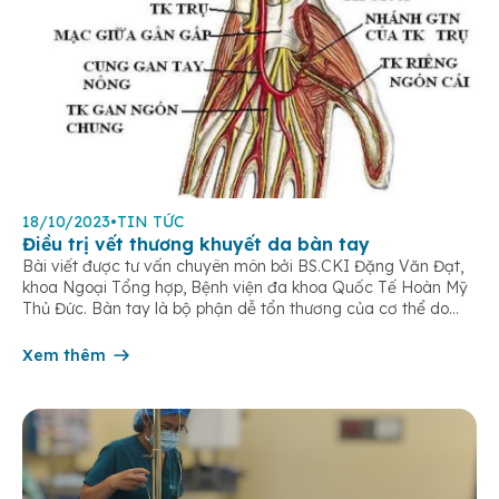
18/10/2023
•
TIN TỨC
Điều trị vết thương khuyết da bàn tay
Bài viết được tư vấn chuyên môn bởi BS.CKI Đặng Văn Đạt,
khoa Ngoại Tổng hợp, Bệnh viện đa khoa Quốc Tế Hoàn Mỹ
Thủ Đức. Bàn tay là bộ phận dễ tổn thương của cơ thể do
tham gia vào hầu hết các hoạt động hàng ngày và dễ tiếp
xúc với nhiều yếu […]
Xem thêm