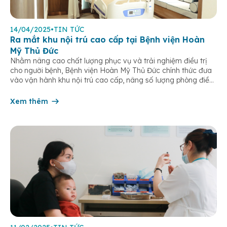
14/04/2025
•
TIN TỨC
Ra mắt khu nội trú cao cấp tại Bệnh viện Hoàn
Mỹ Thủ Đức
Nhằm nâng cao chất lượng phục vụ và trải nghiệm điều trị
cho người bệnh, Bệnh viện Hoàn Mỹ Thủ Đức chính thức đưa
vào vận hành khu nội trú cao cấp, nâng số lượng phòng điều
trị thêm 23 giường bệnh. Từ ngày 01/04/2025, Bệnh viện
Hoàn Mỹ Thủ Đức chính thức đưa vào […]
Xem thêm