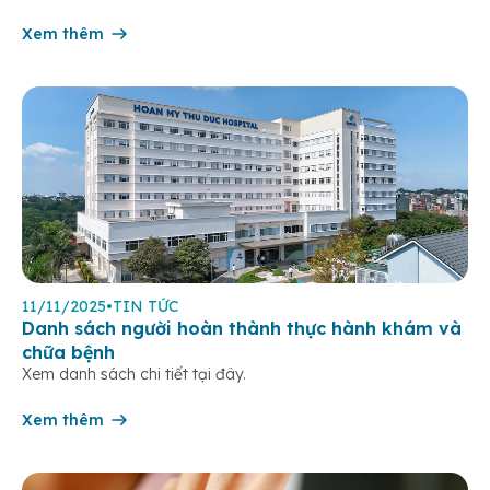
thiết hơn bao giờ hết. Đáp ứng nhu cầu y tế chuyên sâu tại
khu Đông TP.HCM, […]
Xem thêm
11/11/2025
•
TIN TỨC
Danh sách người hoàn thành thực hành khám và
chữa bệnh
Xem danh sách chi tiết tại đây.
Xem thêm