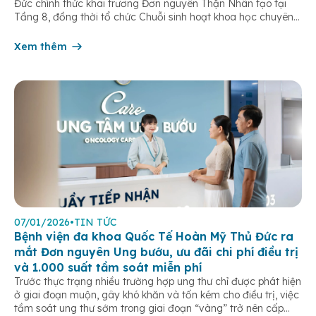
Đức chính thức khai trương Đơn nguyên Thận Nhân tạo tại
Tầng 8, đồng thời tổ chức Chuỗi sinh hoạt khoa học chuyên
đề “Tối ưu hóa hiệu quả lọc máu chu kỳ”. Sự kiện đánh dấu
bước tiến quan trọng trong chiến lược […]
Xem thêm
07/01/2026
•
TIN TỨC
Bệnh viện đa khoa Quốc Tế Hoàn Mỹ Thủ Đức ra
mắt Đơn nguyên Ung bướu, ưu đãi chi phí điều trị
và 1.000 suất tầm soát miễn phí
Trước thực trạng nhiều trường hợp ung thư chỉ được phát hiện
ở giai đoạn muộn, gây khó khăn và tốn kém cho điều trị, việc
tầm soát ung thư sớm trong giai đoạn “vàng” trở nên cấp