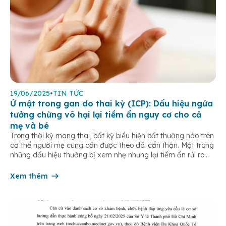
19/06/2025
•
TIN TỨC
Ứ mật trong gan do thai kỳ (ICP): Dấu hiệu ngứa
tưởng chừng vô hại lại tiềm ẩn nguy cơ cho cả
mẹ và bé
Trong thời kỳ mang thai, bất kỳ biểu hiện bất thường nào trên
cơ thể người mẹ cũng cần được theo dõi cẩn thận. Một trong
những dấu hiệu thường bị xem nhẹ nhưng lại tiềm ẩn rủi ro
nghiêm trọng là tình trạng ngứa dai dẳng, lòng bàn tay và
bàn chân. Đây có […]
Xem thêm