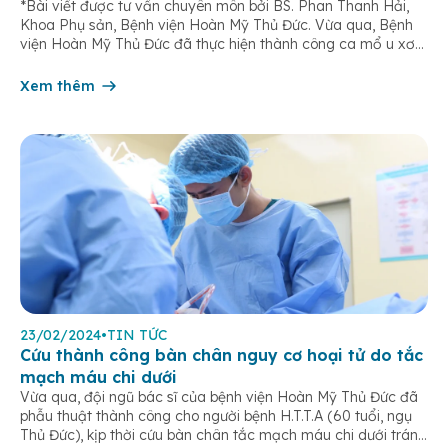
*Bài viết được tư vấn chuyên môn bởi BS. Phan Thanh Hải,
Khoa Phụ sản, Bệnh viện Hoàn Mỹ Thủ Đức. Vừa qua, Bệnh
viện Hoàn Mỹ Thủ Đức đã thực hiện thành công ca mổ u xơ
tử cung nặng 3,4 kilogram. Theo đó, khoảng một năm trở lại
đây, người bệnh thấy bụng […]
Xem thêm
23/02/2024
•
TIN TỨC
Cứu thành công bàn chân nguy cơ hoại tử do tắc
mạch máu chi dưới
Vừa qua, đội ngũ bác sĩ của bệnh viện Hoàn Mỹ Thủ Đức đã
phẫu thuật thành công cho người bệnh H.T.T.A (60 tuổi, ngụ
Thủ Đức), kịp thời cứu bàn chân tắc mạch máu chi dưới tránh