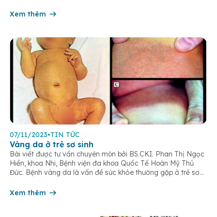
nguy cơ cắt cụt chân cho người bệnh. Người bệnh vào viện
trong tình trạng cẳng chân […]
Xem thêm
07/11/2023
•
TIN TỨC
Vàng da ở trẻ sơ sinh
Bài viết được tư vấn chuyên môn bởi BS.CKI. Phan Thị Ngọc
Hiền, khoa Nhi, Bệnh viện đa khoa Quốc Tế Hoàn Mỹ Thủ
Đức. Bệnh vàng da là vấn đề sức khỏe thường gặp ở trẻ sơ
sinh. Đây là nguyên nhân chủ yếu khiến trẻ nhập viện lại sau
sinh. Hầu hết các […]
Xem thêm