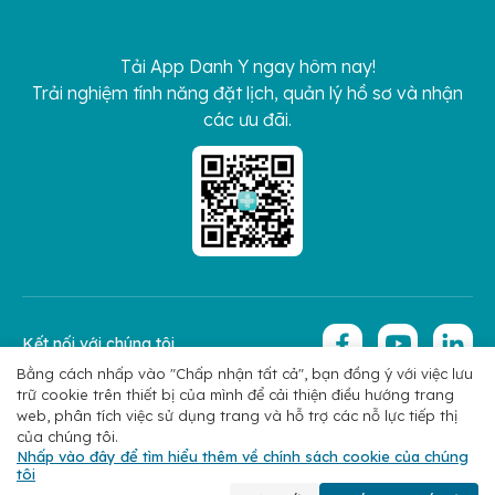
Tải App Danh Y ngay hôm nay!
Trải nghiệm tính năng đặt lịch, quản lý hồ sơ và nhận
các ưu đãi.
Kết nối với chúng tôi
Bằng cách nhấp vào "Chấp nhận tất cả", bạn đồng ý với việc lưu
trữ cookie trên thiết bị của mình để cải thiện điều hướng trang
Copyright 2026 © Hoan My Corporation
Chính sách bảo mật
web, phân tích việc sử dụng trang và hỗ trợ các nỗ lực tiếp thị
của chúng tôi.
Nhấp vào đây để tìm hiểu thêm về chính sách cookie của chúng
tôi
Chuyên khoa
Tìm bác sĩ
Đặt lịch
Liên hệ