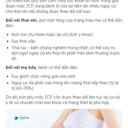
Dù nhiều sản phụ vẫn cảm thấy sức khỏe ổn định trong giai
đoạn mắc ICP, song bệnh lý này lại tiềm ẩn nhiều nguy cơ
cho thai nhi nếu không được theo dõi sát sao:
Đối với thai nhi
, axit mật tăng cao trong máu mẹ có thể dẫn
đến:
Sinh non (tự nhiên hoặc do chỉ định y khoa)
Suy thai cấp
Thai lưu – biến chứng nghiêm trọng nhất, có thể xảy ra
đột ngột ngay cả khi thai nhi phát triển bình thường trước
đó
Đối với mẹ bầu
, bệnh có thể dẫn đến:
Suy giảm chức năng gan sau sinh
Nguy cơ tái phát cao trong lần mang thai tiếp theo (tỷ lệ
từ 60–70%)
Do đó, sản phụ mắc ICP cần được theo dõi liên tục tại cơ sở
y tế có chuyên môn sản khoa và trang thiết bị phù hợp.