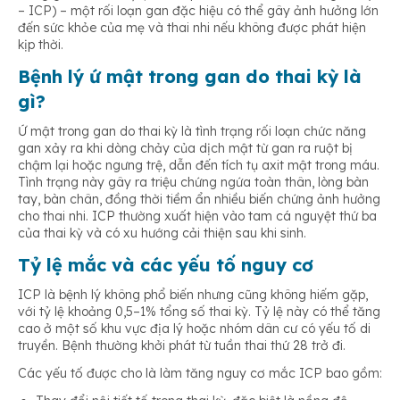
– ICP) – một rối loạn gan đặc hiệu có thể gây ảnh hưởng lớn
đến sức khỏe của mẹ và thai nhi nếu không được phát hiện
kịp thời.
Bệnh lý ứ mật trong gan do thai kỳ là
gì?
Ứ mật trong gan do thai kỳ là tình trạng rối loạn chức năng
gan xảy ra khi dòng chảy của dịch mật từ gan ra ruột bị
chậm lại hoặc ngưng trệ, dẫn đến tích tụ axit mật trong máu.
Tình trạng này gây ra triệu chứng ngứa toàn thân, lòng bàn
tay, bàn chân, đồng thời tiềm ẩn nhiều biến chứng ảnh hưởng
cho thai nhi. ICP thường xuất hiện vào tam cá nguyệt thứ ba
của thai kỳ và có xu hướng cải thiện sau khi sinh.
Tỷ lệ mắc và các yếu tố nguy cơ
ICP là bệnh lý không phổ biến nhưng cũng không hiếm gặp,
với tỷ lệ khoảng 0,5–1% tổng số thai kỳ. Tỷ lệ này có thể tăng
cao ở một số khu vực địa lý hoặc nhóm dân cư có yếu tố di
truyền. Bệnh thường khởi phát từ tuần thai thứ 28 trở đi.
Các yếu tố được cho là làm tăng nguy cơ mắc ICP bao gồm: