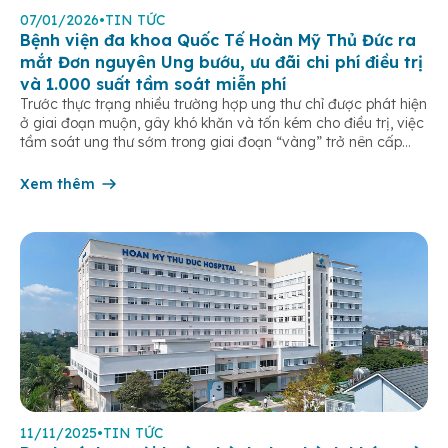
07/01/2026
•
TIN TỨC
Bệnh viện đa khoa Quốc Tế Hoàn Mỹ Thủ Đức ra
mắt Đơn nguyên Ung bướu, ưu đãi chi phí điều trị
và 1.000 suất tầm soát miễn phí
Trước thực trạng nhiều trường hợp ung thư chỉ được phát hiện
ở giai đoạn muộn, gây khó khăn và tốn kém cho điều trị, việc
tầm soát ung thư sớm trong giai đoạn “vàng” trở nên cấp
thiết hơn bao giờ hết. Đáp ứng nhu cầu y tế chuyên sâu tại
khu Đông TP.HCM, […]
Xem thêm
11/11/2025
•
TIN TỨC