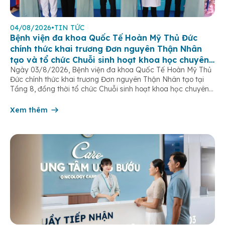
04/08/2026
•
TIN TỨC
Bệnh viện đa khoa Quốc Tế Hoàn Mỹ Thủ Đức
chính thức khai trương Đơn nguyên Thận Nhân
tạo và tổ chức Chuỗi sinh hoạt khoa học chuyên
Ngày 03/8/2026, Bệnh viện đa khoa Quốc Tế Hoàn Mỹ Thủ
đề
Đức chính thức khai trương Đơn nguyên Thận Nhân tạo tại
Tầng 8, đồng thời tổ chức Chuỗi sinh hoạt khoa học chuyên
đề “Tối ưu hóa hiệu quả lọc máu chu kỳ”. Sự kiện đánh dấu
bước tiến quan trọng trong chiến lược […]
Xem thêm