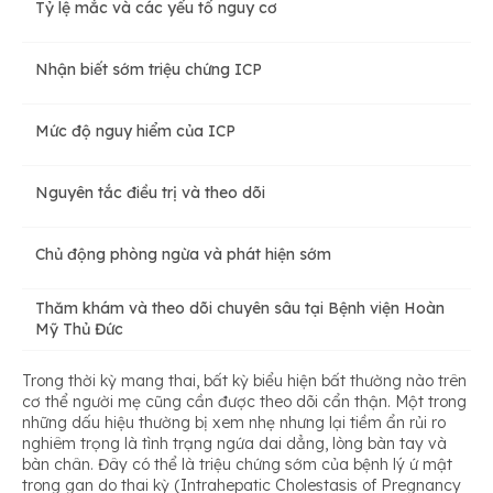
Tỷ lệ mắc và các yếu tố nguy cơ
Nhận biết sớm triệu chứng ICP
Mức độ nguy hiểm của ICP
Nguyên tắc điều trị và theo dõi
Chủ động phòng ngừa và phát hiện sớm
Thăm khám và theo dõi chuyên sâu tại Bệnh viện Hoàn
Mỹ Thủ Đức
Trong thời kỳ mang thai, bất kỳ biểu hiện bất thường nào trên
cơ thể người mẹ cũng cần được theo dõi cẩn thận. Một trong
những dấu hiệu thường bị xem nhẹ nhưng lại tiềm ẩn rủi ro
nghiêm trọng là tình trạng ngứa dai dẳng, lòng bàn tay và
bàn chân. Đây có thể là triệu chứng sớm của bệnh lý ứ mật
trong gan do thai kỳ (Intrahepatic Cholestasis of Pregnancy