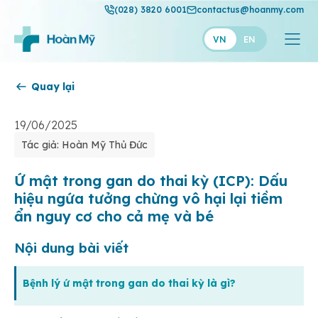
(028) 3820 6001
contactus@hoanmy.com
VN
EN
Quay lại
Hoàn Mỹ
Hoàn Mỹ Gold
19/06/2025
Tác giả: Hoàn Mỹ Thủ Đức
Hạnh Phúc
Thuận Mỹ
Ứ mật trong gan do thai kỳ (ICP): Dấu
hiệu ngứa tưởng chừng vô hại lại tiềm
ẩn nguy cơ cho cả mẹ và bé
Nội dung bài viết
Bệnh lý ứ mật trong gan do thai kỳ là gì?