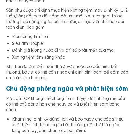
bác sĩ chuyên khoa.
Sản phụ được chỉ định thực hiện xét nghiệm máu định kỳ (1–2
tuần/lần) để theo dõi nồng độ axit mật và men gan. Trong
trường hợp nặng, người bệnh sẽ được nhập viện để theo dõi
toàn diện, bao gồm:
Monitoring tim thai
Siêu âm Doppler
Đánh giá lượng nước ối và chỉ số phát triển của thai
Xét nghiệm lâm sàng khác
Khi thai đã đạt đến tuần thứ 36–37 hoặc có dấu hiệu bất
thường, bác sĩ có thể cân nhắc chỉ định sinh sớm để đảm bảo
an toàn cho thai nhi.
Chủ động phòng ngừa và phát hiện sớm
Mặc dù ICP không thể phòng tránh tuyệt đối, nhưng mẹ bầu
có thể chủ động hạn chế nguy cơ và phát hiện sớm bằng
cách:
Khám thai định kỳ đúng lịch và báo ngay cho bác sĩ nếu
xuất hiện tình trạng ngứa bất thường, đặc biệt là ngứa
lòng bàn tay, bàn chân vào ban đêm.