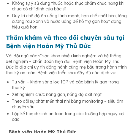
Không tự ý sử dụng thuốc hoặc thực phẩm chức năng khi
chưa có chỉ định của bác sĩ.
Duy trì chế độ ăn uống lành mạnh, hạn chế chất béo, tăng
cường rau xanh và nước uống để hỗ trợ gan hoạt động
hiệu quả hơn.
Thăm khám và theo dõi chuyên sâu tại
Bệnh viện Hoàn Mỹ Thủ Đức
Với đội ngũ bác sĩ sản khoa nhiều kinh nghiệm và hệ thống
xét nghiệm – chẩn đoán hiện đại, Bệnh viện Hoàn Mỹ Thủ
Đức là địa chỉ uy tín đồng hành cùng mẹ bầu trong hành trình
thai kỳ an toàn. Bệnh viện triển khai đầy đủ các dịch vụ:
Tư vấn – khám sàng lọc ICP và các bệnh lý gan trong
thai kỳ
Xét nghiệm chức năng gan, nồng độ axit mật
Theo dõi sự phát triển thai nhi bằng monitoring – siêu âm
chuyên sâu
Lập kế hoạch sinh an toàn trong các trường hợp nguy cơ
cao
Bệnh viện Hoàn Mỹ Thủ Đức