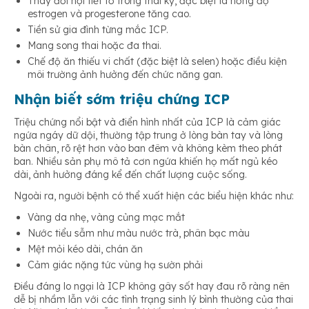
Thay đổi nội tiết tố trong thai kỳ, đặc biệt là nồng độ
estrogen và progesterone tăng cao.
Tiền sử gia đình từng mắc ICP.
Mang song thai hoặc đa thai.
Chế độ ăn thiếu vi chất (đặc biệt là selen) hoặc điều kiện
môi trường ảnh hưởng đến chức năng gan.
Nhận biết sớm triệu chứng ICP
Triệu chứng nổi bật và điển hình nhất của ICP là cảm giác
ngứa ngáy dữ dội, thường tập trung ở lòng bàn tay và lòng
bàn chân, rõ rệt hơn vào ban đêm và không kèm theo phát
ban. Nhiều sản phụ mô tả cơn ngứa khiến họ mất ngủ kéo
dài, ảnh hưởng đáng kể đến chất lượng cuộc sống.
Ngoài ra, người bệnh có thể xuất hiện các biểu hiện khác như:
Vàng da nhẹ, vàng củng mạc mắt
Nước tiểu sẫm như màu nước trà, phân bạc màu
Mệt mỏi kéo dài, chán ăn
Cảm giác nặng tức vùng hạ sườn phải
Điều đáng lo ngại là ICP không gây sốt hay đau rõ ràng nên
dễ bị nhầm lẫn với các tình trạng sinh lý bình thường của thai