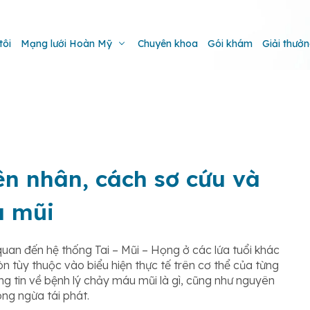
tôi
Mạng lưới Hoàn Mỹ
Chuyên khoa
Gói khám
Giải thưở
n nhân, cách sơ cứu và
u mũi
 quan đến hệ thống Tai – Mũi – Họng ở các lứa tuổi khác
 tùy thuộc vào biểu hiện thực tế trên cơ thể của từng
ng tin về bệnh lý chảy máu mũi là gì, cũng như nguyên
òng ngừa tái phát.