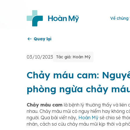
Về chúng 
Quay lại
03/10/2023
Tác giả: Hoàn Mỹ
Chảy máu cam: Nguyê
phòng ngừa chảy má
Chảy máu cam
là bệnh lý thường thấy và liên
nhau. Chảy máu mũi có nguy hiểm hay không còn
người. Qua bài viết này,
Hoàn Mỹ
sẽ chia sẻ thô
nhân, cách sơ cứu chảy máu mũi kịp thời và ph