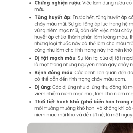
Chứng nghiện rượu
: Việc lạm dụng rượu c
máu.
Tăng huyết áp
: Trước hết, tăng huyết áp 
chảy máu mũi. Sự gia tăng áp lực trong hệ
vùng niêm mạc mũi, dẫn đến việc máu chảy m
huyết áp chứa thành phần làm loãng máu, t
những loại thuốc này có thể làm cho máu tr
cũng như làm cho tình trạng này trở nên khó
Dị tật mạch máu
: Sự tồn tại của dị tật mạ
là một trong những nguyên nhân gây chảy 
Bệnh đông máu
: Các bệnh liên quan đến 
có thể dẫn đến tình trạng chảy máu cam.
Dị ứng
: Các dị ứng như dị ứng thụ động từ m
viêm nhiễm niêm mạc mũi, làm cho niêm mạ
Thời tiết hanh khô (phổ biến hơn trong
môi trường thường khô hơn, và không khí có
niêm mạc mũi khô và dễ nứt nẻ, là một nguy