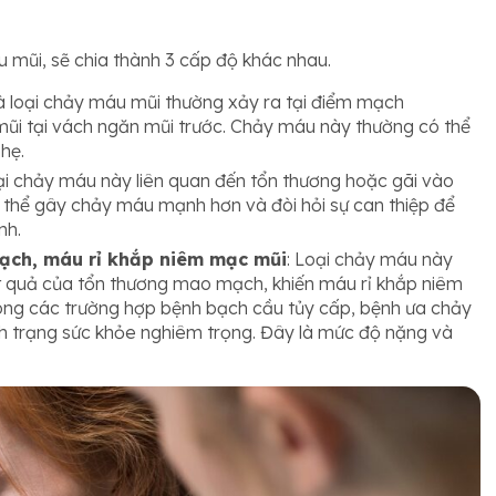
mũi, sẽ chia thành 3 cấp độ khác nhau.
là loại chảy máu mũi thường xảy ra tại điểm mạch
 mũi tại vách ngăn mũi trước. Chảy máu này thường có thể
hẹ.
ại chảy máu này liên quan đến tổn thương hoặc gãi vào
thể gây chảy máu mạnh hơn và đòi hỏi sự can thiệp để
nh.
ạch, máu rỉ khắp niêm mạc mũi
: Loại chảy máu này
t quả của tổn thương mao mạch, khiến máu rỉ khắp niêm
rong các trường hợp bệnh bạch cầu tủy cấp, bệnh ưa chảy
h trạng sức khỏe nghiêm trọng. Đây là mức độ nặng và