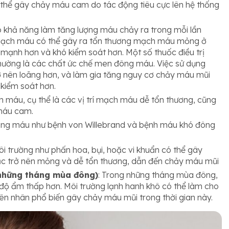
ó thể gây chảy máu cam do tác động tiêu cực lên hệ thống
có khả năng làm tăng lượng máu chảy ra trong mỗi lần
 mạch máu có thể gây ra tổn thương mạch máu mỏng ở
ạnh hơn và khó kiểm soát hơn. Một số thuốc điều trị
hường là các chất ức chế men đông máu. Việc sử dụng
ở nên loãng hơn, và làm gia tăng nguy cơ chảy máu mũi
 kiểm soát hơn.
ch máu, cụ thể là các vị trí mạch máu dễ tổn thương, cũng
máu cam.
đông máu như bệnh von Willebrand và bệnh máu khó đông
ôi trường như phấn hoa, bụi, hoặc vi khuẩn có thể gây
c trở nên mỏng và dễ tổn thương, dẫn đến chảy máu mũi
 những tháng mùa đông)
: Trong những tháng mùa đông,
 độ ẩm thấp hơn. Môi trường lạnh hanh khô có thể làm cho
ên nhân phổ biến gây chảy máu mũi trong thời gian này.