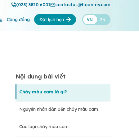
(028) 3820 6001
contactus@hoanmy.com
ng
Cộng đồng
Đặt lịch hẹn
VN
EN
Nội dung bài viết
Chảy máu cam là gì?
Nguyên nhân dẫn đến chảy máu cam
Các loại chảy máu cam