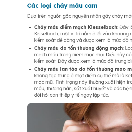
Các loại chảy máu cam
Dựa trên nguồn gốc nguyên nhân gây chảy máu 
Chảy máu điểm mạch Kiesselbach
: Đây 
Kisselbach, một vị trí nằm ở lối vào khoang
kiểm soát dễ dàng và được xem là mức độ n
Chảy máu do tổn thương động mạch
: Lo
mạch máu trong niêm mạc mũi. Điều này có 
kiểm soát. Đây được xem là mức độ trung bì
Chảy máu lan tỏa do tổn thương mao m
không tập trung ở một điểm cụ thể mà là kế
mạc mũi. Tình trạng này thường xuất hiện t
máu, thương hàn, sốt xuất huyết và các bện
đòi hỏi can thiệp y tế ngay lập tức.