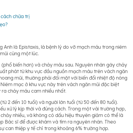
 cách chữa trị
sẹo?
g Anh là Epistaxis, là bệnh lý do vỡ mạch máu trong niêm
 mũi cùng một lúc.
ớc (phổ biến hơn) và chảy máu sau. Nguyên nhân gây chảy
uất phát từ khu vực đầu nguồn mạch máu trên vách ngăn
khoang mũi, thường phải đối mặt với biến đổi nhiệt độ nóng
. Niêm mạc ở khu vực này trên vách ngăn mũi đặc biệt
y ra chảy máu cam nhiều nhất.
 2 đến 10 tuổi) và người lớn tuổi (từ 50 đến 80 tuổi).
 xử lý kịp thời và đúng cách. Trong một vài trường hợp,
chảy nhiều, và không có dấu hiệu thuyên giảm có thể là
ặp Bác sĩ để được khám và tìm ra nguyên nhân. Theo
ự can thiệp y tế chỉ trong khoảng 6% trường hợp.