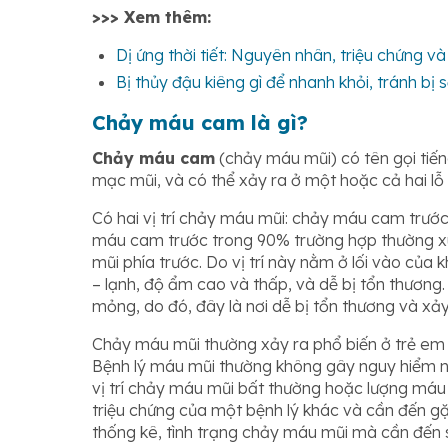
>>> Xem thêm:
Dị ứng thời tiết: Nguyên nhân, triệu chứng và
Bị thủy đậu kiêng gì để nhanh khỏi, tránh bị 
Chảy máu cam là gì?
Chảy máu cam
(chảy máu mũi) có tên gọi tiến
mạc mũi, và có thể xảy ra ở một hoặc cả hai lỗ
Có hai vị trí chảy máu mũi: chảy máu cam trư
máu cam trước trong 90% trường hợp thường x
mũi phía trước. Do vị trí này nằm ở lối vào của 
– lạnh, độ ẩm cao và thấp, và dễ bị tổn thương
mỏng, do đó, đây là nơi dễ bị tổn thương và xả
Chảy máu mũi thường xảy ra phổ biến ở trẻ em (từ
Bệnh lý máu mũi thường không gây nguy hiểm nếu
vị trí chảy máu mũi bất thường hoặc lượng máu 
triệu chứng của một bệnh lý khác và cần đến g
thống kê, tình trạng chảy máu mũi mà cần đến s