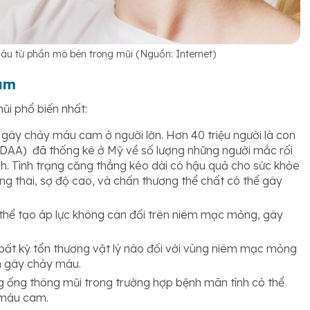
u từ phần mô bên trong mũi (Nguồn: Internet)
am
i phổ biến nhất:
ể gây chảy máu cam ở người lớn. Hơn 40 triệu người là con
ADAA) đã thống kê ở Mỹ về số lượng những người mắc rối
nh. Tình trạng căng thẳng kéo dài có hậu quả cho sức khỏe
ang thai, sợ độ cao, và chấn thương thể chất có thể gây
 thể tạo áp lực không cân đối trên niêm mạc mỏng, gây
 bất kỳ tổn thương vật lý nào đối với vùng niêm mạc mỏng
n gây chảy máu.
ng ống thông mũi trong trường hợp bệnh mãn tính có thể
 máu cam.