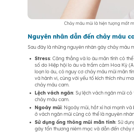
Chảy máu mũi là hiện tượng mất má
Nguyên nhân dẫn đến chảy máu c
Sau đây là những nguyên nhân gây chảy máu mũ
Stress
: Căng thẳng và lo âu mãn tính có th
số do Hiệp hội lo âu và trầm cảm Hoa Kỳ (
loạn lo âu, có nguy cơ chảy máu mũi mãn tí
và hành vi, cùng với yếu tố kích thích như m
chảy máu cam.
Lệch vách ngăn
: Sự lệch vách ngăn mũi có
chảy máu cam.
Ngoáy mũi
: Ngoáy mũi, hắt xì hơi mạnh và
ở vách ngăn mũi cũng có thể là nguyên nhâ
Sử dụng ống thông mũi mãn tính
: Sử dụ
gây tổn thương niêm mạc và dẫn đến chảy