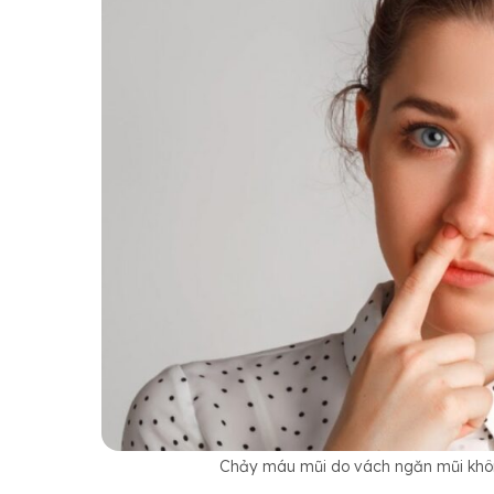
Chảy máu mũi do vách ngăn mũi khôn