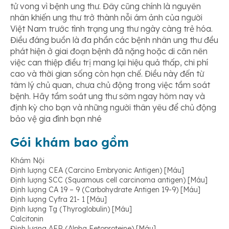
tử vong vì bệnh ung thư. Đây cũng chính là nguyên
nhân khiến ung thư trở thành nỗi ám ảnh của người
Việt Nam trước tình trạng ung thư ngày càng trẻ hóa.
Điều đáng buồn là đa phần các bệnh nhân ung thư đều
phát hiện ở giai đoạn bệnh đã nặng hoặc di căn nên
việc can thiệp điều trị mang lại hiệu quả thấp, chi phí
cao và thời gian sống còn hạn chế. Điều này đến từ
tâm lý chủ quan, chưa chủ động trong việc tầm soát
bệnh. Hãy tầm soát ung thư sớm ngay hôm nay và
định kỳ cho bạn và những người thân yêu để chủ động
bảo vệ gia đình bạn nhé
Gói khám bao gồm
Khám Nội
Định lượng CEA (Carcino Embryonic Antigen) [Máu]
Định lượng SCC (Squamous cell carcinoma antigen) [Máu]
Định lượng CA 19 – 9 (Carbohydrate Antigen 19-9) [Máu]
Định lượng Cyfra 21- 1 [Máu]
Định lượng Tg (Thyroglobulin) [Máu]
Calcitonin
Định lượng AFP (Alpha Fetoproteine) [Máu]