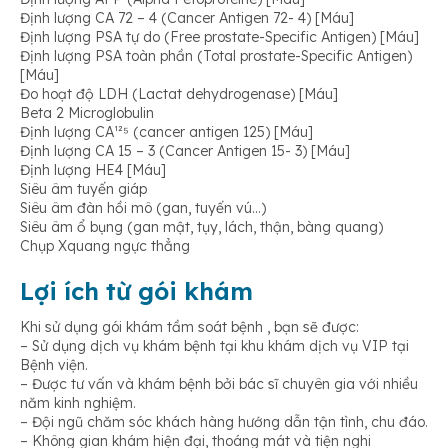
Định lượng CA 72 – 4 (Cancer Antigen 72- 4) [Máu]
Định lượng PSA tự do (Free prostate-Specific Antigen) [Máu]
Định lượng PSA toàn phần (Total prostate-Specific Antigen)
[Máu]
Đo hoạt độ LDH (Lactat dehydrogenase) [Máu]
Beta 2 Microglobulin
Định lượng CA¹²⁵ (cancer antigen 125) [Máu]
Định lượng CA 15 – 3 (Cancer Antigen 15- 3) [Máu]
Định lượng HE4 [Máu]
Siêu âm tuyến giáp
Siêu âm đàn hồi mô (gan, tuyến vú…)
Siêu âm ổ bụng (gan mật, tụy, lách, thận, bàng quang)
Chụp Xquang ngực thẳng
Lợi ích từ gói khám
Khi sử dụng gói khám tầm soát bệnh , bạn sẽ được:
– Sử dụng dịch vụ khám bệnh tại khu khám dịch vụ VIP tại
Bệnh viện.
– Được tư vấn và khám bệnh bởi bác sĩ chuyên gia với nhiều
năm kinh nghiệm.
– Đội ngũ chăm sóc khách hàng hướng dẫn tận tình, chu đáo.
– Không gian khám hiện đại, thoáng mát và tiện nghi