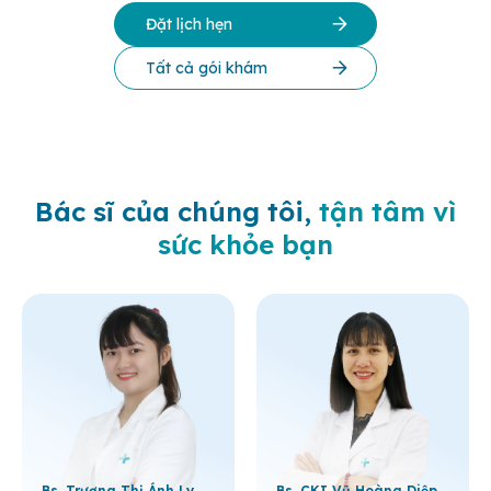
Đặt lịch hẹn
Tất cả gói khám
Bác sĩ của chúng tôi,
tận tâm vì
sức khỏe bạn
Bs. Trương Thị Ánh Ly
Bs. CKI Vũ Hoàng Diệp