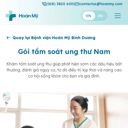
(028) 3820 6001
contactus@hoanmy.com
VN
EN
Hoàn Mỹ
Quay lại Bệnh viện Hoàn Mỹ Bình Dương
Hoàn Mỹ Gold
Gói tầm soát ung thư Nam
Hạnh Phúc
Khám tầm soát ung thư giúp phát hiện sớm các dấu hiệu bất
thường, đánh giá nguy cơ, từ đó điều trị kịp thời và nâng cao
Thuận Mỹ
cơ hội sống khỏe cho bạn và gia đình.