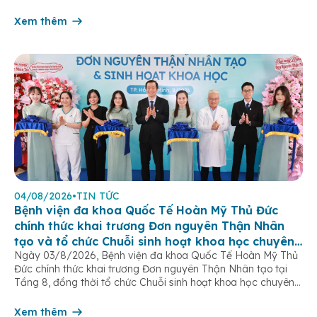
của hệ sinh dục nữ, thường chỉ được phát hiện khi bước vào
tuổi dậy thì. […]
Xem thêm
04/08/2026
•
TIN TỨC
Bệnh viện đa khoa Quốc Tế Hoàn Mỹ Thủ Đức
chính thức khai trương Đơn nguyên Thận Nhân
tạo và tổ chức Chuỗi sinh hoạt khoa học chuyên
Ngày 03/8/2026, Bệnh viện đa khoa Quốc Tế Hoàn Mỹ Thủ
đề
Đức chính thức khai trương Đơn nguyên Thận Nhân tạo tại
Tầng 8, đồng thời tổ chức Chuỗi sinh hoạt khoa học chuyên
đề “Tối ưu hóa hiệu quả lọc máu chu kỳ”. Sự kiện đánh dấu
bước tiến quan trọng trong chiến lược […]
Xem thêm