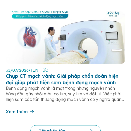
31/07/2026
•
TIN TỨC
Chụp CT mạch vành: Giải pháp chẩn đoán hiện
đại giúp phát hiện sớm bệnh động mạch vành
Bệnh động mạch vành là một trong những nguyên nhân
hàng đầu gây nhồi máu cơ tim, suy tim và đột tử. Việc phát
hiện sớm các tổn thương động mạch vành có ý nghĩa quan
trọng trong điều trị và phòng ngừa các biến chứng tim mạch
nguy hiểm. Hiện nay, chụp CT mạch […]
Xem thêm
Tất cả tin tức