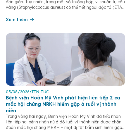
đơn giản. Tuy nhiên, trong một số trường hợp, vi khuẩn tụ cầu
vàng (Staphylococcus aureus) có thể tiết ngoại độc tố (ETA
hoặc ETB) gây ra Hội chứng bong da do tụ cầu
(Staphylococcal Scalded Skin Syndrome – SSSS) – một […]
Xem thêm
05/08/2026
•
TIN TỨC
Bệnh viện Hoàn Mỹ Vinh phát hiện liên tiếp 2 ca
mắc hội chứng MRKH hiếm gặp ở tuổi vị thành
niên
Trong vòng hai ngày, Bệnh viện Hoàn Mỹ Vinh đã tiếp nhận
liên tiếp hai bệnh nhân nữ ở độ tuổi vị thành niên được chẩn
đoán mắc hội chứng MRKH – một dị tật bẩm sinh hiếm gặp