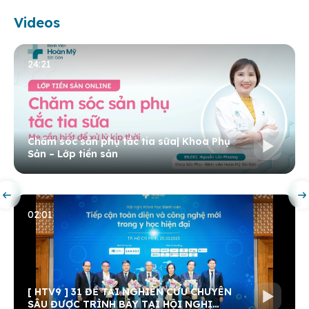
Videos
24:21
Chăm sóc sản phụ tắc tia sữa| Khoa Phụ
Sản – Lớp tiền sản
02:01
[ HTV9 ] 31 ĐỀ TÀI NGHIÊN CỨU CHUYÊN
SÂU ĐƯỢC TRÌNH BÀY TẠI HỘI NGHỊ