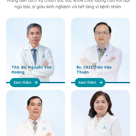
Mang đến dịch vụ chăm sóc sức khỏe chất lượng cao với đội
ngũ bác sĩ giàu kinh nghiệm và hết lòng vì bệnh nhân.
ThS. Bs. Nguyễn Văn
Bs. CKII Trần Văn
Hoàng
Thuận
Xem thêm
Xem thêm