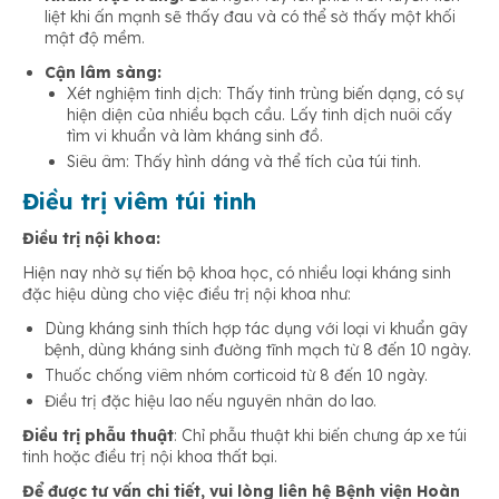
liệt khi ấn mạnh sẽ thấy đau và có thể sờ thấy một khối
mật độ mềm.
Cận lâm sàng:
Xét nghiệm tinh dịch: Thấy tinh trùng biến dạng, có sự
hiện diện của nhiều bạch cầu. Lấy tinh dịch nuôi cấy
tìm vi khuẩn và làm kháng sinh đồ.
Siêu âm: Thấy hình dáng và thể tích của túi tinh.
Điều trị viêm túi tinh
Điều trị nội khoa:
Hiện nay nhờ sự tiến bộ khoa học, có nhiều loại kháng sinh
đặc hiệu dùng cho việc điều trị nội khoa như:
Dùng kháng sinh thích hợp tác dụng với loại vi khuẩn gây
bệnh, dùng kháng sinh đường tĩnh mạch từ 8 đến 10 ngày.
Thuốc chống viêm nhóm corticoid từ 8 đến 10 ngày.
Điều trị đặc hiệu lao nếu nguyên nhân do lao.
Điều trị phẫu thuật
: Chỉ phẫu thuật khi biến chưng áp xe túi
tinh hoặc điều trị nội khoa thất bại.
Để được tư vấn chi tiết, vui lòng liên hệ Bệnh viện Hoàn