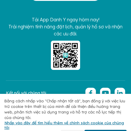
Tải App Danh Y ngay hôm nay!
Trải nghiệm tính năng đặt lịch, quản lý hồ sơ và nhận
các ưu đãi.
Kết nối với chúng tôi
Bằng cách nhấp vào "Chấp nhận tất cả", bạn đồng ý với việc lưu
trữ cookie trên thiết bị của mình để cải thiện điều hướng trang
Copyright 2026 © Hoan My Corporation
Chính sách bảo mật
web, phân tích việc sử dụng trang và hỗ trợ các nỗ lực tiếp thị
của chúng tôi.
Nhấp vào đây để tìm hiểu thêm về chính sách cookie của chúng
tôi
Chuyên khoa
Tìm bác sĩ
Đặt lịch
Liên hệ