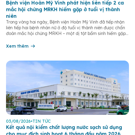
Bệnh viện Hoàn Mỹ Vinh phát hiện liên tiếp 2 ca
mắc hội chứng MRKH hiếm gặp ở tuổi vị thành
niên
Trong vòng hai ngày, Bệnh viện Hoàn Mỹ Vinh đã tiếp nhận
liên tiếp hai bệnh nhân nữ ở độ tuổi vị thành niên được chẩn
đoán mắc hội chứng MRKH – một dị tật bẩm sinh hiếm gặp
của hệ sinh dục nữ, thường chỉ được phát hiện khi bước vào
tuổi dậy thì. […]
Xem thêm
03/08/2026
•
TIN TỨC
Kết quả nội kiểm chất lượng nước sạch sử dụng
cho mục đích sinh hoạt 6 tháng đầu năm 2026