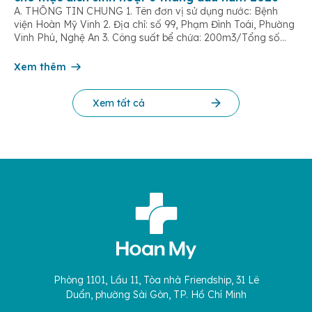
A. THÔNG TIN CHUNG 1. Tên đơn vị sử dụng nước: Bệnh
viện Hoàn Mỹ Vinh 2. Địa chỉ: số 99, Phạm Đình Toái, Phường
Vinh Phú, Nghệ An 3. Công suất bể chứa: 200m3/Tổng số
dân được cung cấp nước: 500 người 4. Tên đơn vị cấp
nước: Công ty Cổ phần cấp nước Nghệ An […]
Xem thêm
Xem tất cả
Phòng 1101, Lầu 11, Tòa nhà Friendship, 31 Lê
Duẩn, phường Sài Gòn, TP. Hồ Chí Minh