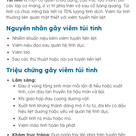
Túi tinh
là một cơ quan chứa đựng, cấu trúc tạo thành bởi
các lớp cơ màng, ở vị trí phía trên và sau cổ bàng quang. Túi
tinh có chức năng bài tiết ra 70% lượng tinh dịch. Viêm túi tinh
thường liên quan mật thiết với viêm tuyến tiền liệt.
Nguyên nhân gây viêm túi tinh
Nhiễm khuẩn niệu kèm viêm tuyến tiền liệt.
Viêm niệu đạo sau quan hệ tình dục.
Viêm lao.
Sau các thủ thuật hoặc nội soi tuyến tiền liệt.
Triệu chứng gây viêm túi tinh
Lâm sàng:
Đau ở vùng tầng sinh môn mỗi lần đi tiểu hoặc xuất
tinh, cơn đau lan truyền tới hậu môn và bùi.
Khi giao hợp đau cương dương vật.
Xuất tinh không thành dòng mà rỉ từ từ, đôi khi có dấu
hiệu liệt dương hoặc yếu về quan hệ tình dục.
Xuất tinh ra máu hoặc mủ.
Viêm mào tinh hoàn tái phát.
Khám trực tràng:
Đưa ngón tay lên phía trên tuyến tiền