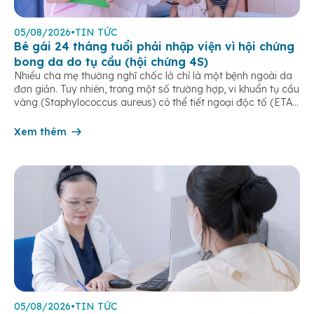
05/08/2026
•
TIN TỨC
Bé gái 24 tháng tuổi phải nhập viện vì hội chứng
bong da do tụ cầu (hội chứng 4S)
Nhiều cha mẹ thường nghĩ chốc lở chỉ là một bệnh ngoài da
đơn giản. Tuy nhiên, trong một số trường hợp, vi khuẩn tụ cầu
vàng (Staphylococcus aureus) có thể tiết ngoại độc tố (ETA
hoặc ETB) gây ra Hội chứng bong da do tụ cầu
(Staphylococcal Scalded Skin Syndrome – SSSS) – một […]
Xem thêm
05/08/2026
•
TIN TỨC