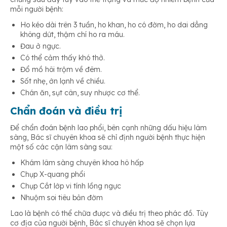
mỗi người bệnh:
Ho kéo dài trên 3 tuần, ho khan, ho có đờm, ho dai dẳng
không dứt, thậm chí ho ra máu.
Đau ở ngực.
Có thể cảm thấy khó thở.
Đổ mồ hôi trộm về đêm.
Sốt nhẹ, ớn lạnh về chiều.
Chán ăn, sụt cân, suy nhược cơ thể.
Chẩn đoán và điều trị
Để chẩn đoán bệnh lao phổi, bên cạnh những dấu hiệu lâm
sàng, Bác sĩ chuyên khoa sẽ chỉ định người bệnh thực hiện
một số các cận lâm sàng sau:
Khám lâm sàng chuyên khoa hô hấp
Chụp X-quang phổi
Chụp Cắt lớp vi tính lồng ngực
Nhuộm soi tiêu bản đờm
Lao là bệnh có thể chữa được và điều trị theo phác đồ. Tùy
cơ địa của người bệnh, Bác sĩ chuyên khoa sẽ chọn lựa