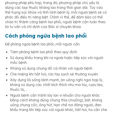
phương pháp phù hợp, trong đó, phương pháp chủ yếu là
dùng các loại thuốc kháng lao trong thời gian dài. Tùy vào
thể trạng sức khỏe và tình hình bệnh lý, mỗi người bệnh sẽ có
phác đồ điều trị riêng biệt. Chính vì thế, để đảm bảo có thể
chữa trị thành công bệnh lao phổi, người bệnh cần tuân theo
lời tư vấn và chỉ định của Bác sĩ chuyên khoa.
Cách phòng ngừa bệnh lao phổi
Để phòng ngừa bệnh lao phổi, mỗi người cần:
Tiêm phòng bệnh lao phổi theo quy định.
Sử dụng khẩu trang khi ra ngoài hoặc tiếp xúc với người
mắc bệnh.
Không sử dụng chung đồ cá nhân với người bệnh.
Che miệng khi hắt hơi, rửa tay sạch sẽ thường xuyên.
Xây dựng lối sống lành mạnh, ăn uống nghỉ ngơi hợp lý,
không sử dụng các chất kích thích như ma túy, rượu bia,
thuốc lá,…
Người bệnh cần tránh lây lan vi khuẩn cho người khác
bằng cách không dùng chung thìa (muỗng), bát, không
uống chung cốc, ống hút, hạn chế nơi đông người, đeo
khẩu trang khi tiếp xúc với người khác, hắt hơi, ho cần che