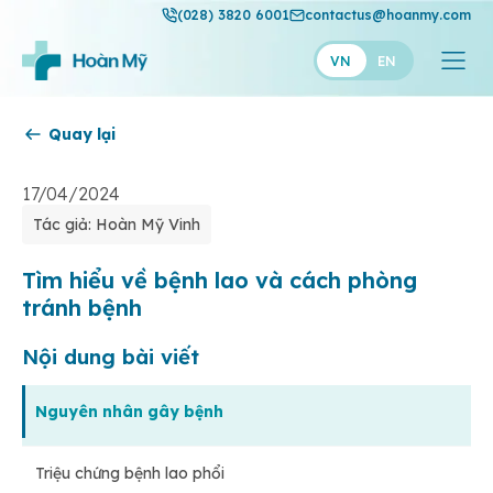
(028) 3820 6001
contactus@hoanmy.com
VN
EN
Quay lại
Hoàn Mỹ
Hoàn Mỹ Gold
17/04/2024
Tác giả: Hoàn Mỹ Vinh
Hạnh Phúc
Thuận Mỹ
Tìm hiểu về bệnh lao và cách phòng
tránh bệnh
Nội dung bài viết
Nguyên nhân gây bệnh
Triệu chứng bệnh lao phổi