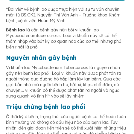
*Bài viết về bệnh lao được thực hiện với sự tư vấn chuyên
môn từ BS.CKI. Nguyễn Thị Vân Anh – Trưởng khoa Khám
bệnh, bệnh viện Hoàn Mỹ Vinh
Bệnh lao
là căn bệnh gây nên bởi vi khuẩn lao
Mycobacteriumtubercurosis. Loài vi khuẩn này sẽ có thể
thâm nhập vào bất kỳ cơ quan nào của cơ thể, nhưng phổ
biến nhất là phổi.
Nguyên nhân gây bệnh
Vi khuẩn lao Mycobacterium Tubercurosis là nguyên nhân
gây nên bệnh lao phổi. Loại vi khuẩn này được phát tán ra
ngoài thông qua đường hô hấp làm lây lan bệnh. Qua các
giọt bắn nhỏ mà người bệnh ho, hắt xì, khạc nhổ đờm, nói
chuyện,… vi khuẩn có thể được phát tán ra ngoài và người
xung quanh vô tình hít vào sẽ lây nhiễm.
Triệu chứng bệnh lao phổi
Ở thời kỳ ủ bệnh, trạng thái của người bệnh có thể hoàn toàn
bình thường và không có dấu hiệu nào của bệnh lao. Tuy
nhiên, đến giai đoạn tiến triển sẽ có thể xuất hiện những triệu
chứng sau đây tùy vào thể trạng và mức độ nhiễm bệnh của