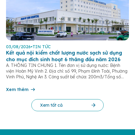
03/08/2026
•
TIN TỨC
Kết quả nội kiểm chất lượng nước sạch sử dụng
cho mục đích sinh hoạt 6 tháng đầu năm 2026
A. THÔNG TIN CHUNG 1. Tên đơn vị sử dụng nước: Bệnh
viện Hoàn Mỹ Vinh 2. Địa chỉ: số 99, Phạm Đình Toái, Phường
Vinh Phú, Nghệ An 3. Công suất bể chứa: 200m3/Tổng số
dân được cung cấp nước: 500 người 4. Tên đơn vị cấp
nước: Công ty Cổ phần cấp nước Nghệ An […]
Xem thêm
Xem tất cả