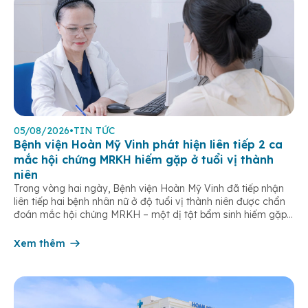
05/08/2026
•
TIN TỨC
Bệnh viện Hoàn Mỹ Vinh phát hiện liên tiếp 2 ca
mắc hội chứng MRKH hiếm gặp ở tuổi vị thành
niên
Trong vòng hai ngày, Bệnh viện Hoàn Mỹ Vinh đã tiếp nhận
liên tiếp hai bệnh nhân nữ ở độ tuổi vị thành niên được chẩn
đoán mắc hội chứng MRKH – một dị tật bẩm sinh hiếm gặp
của hệ sinh dục nữ, thường chỉ được phát hiện khi bước vào
tuổi dậy thì. […]
Xem thêm