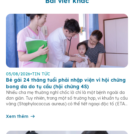
Bài viết khác
05/08/2026
•
TIN TỨC
Bé gái 24 tháng tuổi phải nhập viện vì hội chứng
bong da do tụ cầu (hội chứng 4S)
Nhiều cha mẹ thường nghĩ chốc lở chỉ là một bệnh ngoài da
đơn giản. Tuy nhiên, trong một số trường hợp, vi khuẩn tụ cầu
vàng (Staphylococcus aureus) có thể tiết ngoại độc tố (ETA
hoặc ETB) gây ra Hội chứng bong da do tụ cầu
(Staphylococcal Scalded Skin Syndrome – SSSS) – một […]
Xem thêm