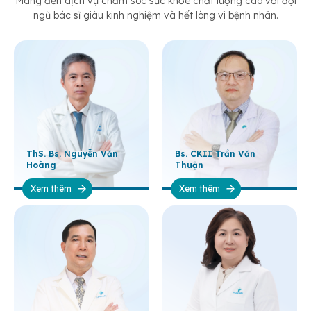
Mang đến dịch vụ chăm sóc sức khỏe chất lượng cao với đội
ngũ bác sĩ giàu kinh nghiệm và hết lòng vì bệnh nhân.
ThS. Bs. Nguyễn Văn
Bs. CKII Trần Văn
Hoàng
Thuận
Xem thêm
Xem thêm