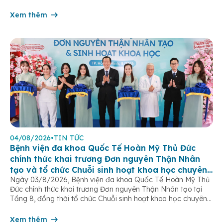
của hệ sinh dục nữ, thường chỉ được phát hiện khi bước vào
tuổi dậy thì. […]
Xem thêm
04/08/2026
•
TIN TỨC
Bệnh viện đa khoa Quốc Tế Hoàn Mỹ Thủ Đức
chính thức khai trương Đơn nguyên Thận Nhân
tạo và tổ chức Chuỗi sinh hoạt khoa học chuyên
Ngày 03/8/2026, Bệnh viện đa khoa Quốc Tế Hoàn Mỹ Thủ
đề
Đức chính thức khai trương Đơn nguyên Thận Nhân tạo tại
Tầng 8, đồng thời tổ chức Chuỗi sinh hoạt khoa học chuyên
đề “Tối ưu hóa hiệu quả lọc máu chu kỳ”. Sự kiện đánh dấu
bước tiến quan trọng trong chiến lược […]
Xem thêm