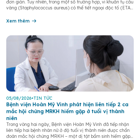
đơn giản. Tuy nhiên, trong một số trường hợp, vi khuẩn tụ cầu
vàng (Staphylococcus aureus) có thể tiết ngoại độc tố (ETA
hoặc ETB) gây ra Hội chứng bong da do tụ cầu
(Staphylococcal Scalded Skin Syndrome – SSSS) – một […]
Xem thêm
05/08/2026
•
TIN TỨC
Bệnh viện Hoàn Mỹ Vinh phát hiện liên tiếp 2 ca
mắc hội chứng MRKH hiếm gặp ở tuổi vị thành
niên
Trong vòng hai ngày, Bệnh viện Hoàn Mỹ Vinh đã tiếp nhận
liên tiếp hai bệnh nhân nữ ở độ tuổi vị thành niên được chẩn
đoán mắc hội chứng MRKH – một dị tật bẩm sinh hiếm gặp