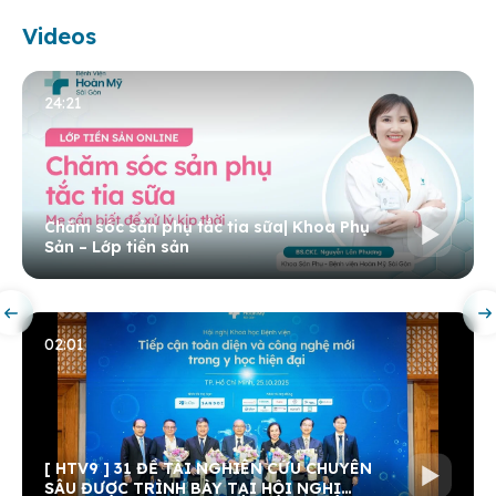
Videos
24:21
Chăm sóc sản phụ tắc tia sữa| Khoa Phụ
Sản – Lớp tiền sản
02:01
[ HTV9 ] 31 ĐỀ TÀI NGHIÊN CỨU CHUYÊN
SÂU ĐƯỢC TRÌNH BÀY TẠI HỘI NGHỊ