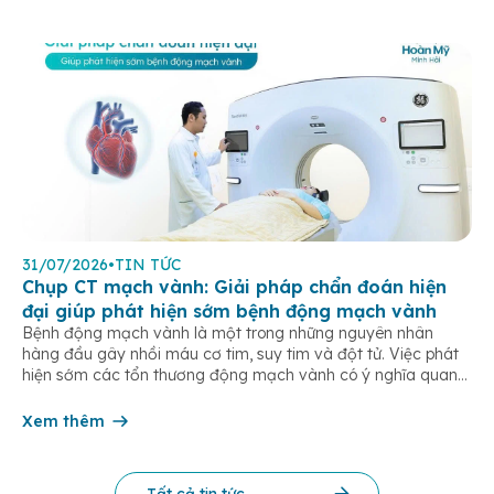
31/07/2026
•
TIN TỨC
Chụp CT mạch vành: Giải pháp chẩn đoán hiện
đại giúp phát hiện sớm bệnh động mạch vành
Bệnh động mạch vành là một trong những nguyên nhân
hàng đầu gây nhồi máu cơ tim, suy tim và đột tử. Việc phát
hiện sớm các tổn thương động mạch vành có ý nghĩa quan
trọng trong điều trị và phòng ngừa các biến chứng tim mạch
nguy hiểm. Hiện nay, chụp CT mạch […]
Xem thêm
Tất cả tin tức