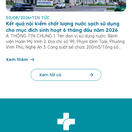
03/08/2026
•
TIN TỨC
Kết quả nội kiểm chất lượng nước sạch sử dụng
cho mục đích sinh hoạt 6 tháng đầu năm 2026
A. THÔNG TIN CHUNG 1. Tên đơn vị sử dụng nước: Bệnh
viện Hoàn Mỹ Vinh 2. Địa chỉ: số 99, Phạm Đình Toái, Phường
Vinh Phú, Nghệ An 3. Công suất bể chứa: 200m3/Tổng số
dân được cung cấp nước: 500 người 4. Tên đơn vị cấp
nước: Công ty Cổ phần cấp nước Nghệ An […]
Xem thêm
Xem tất cả