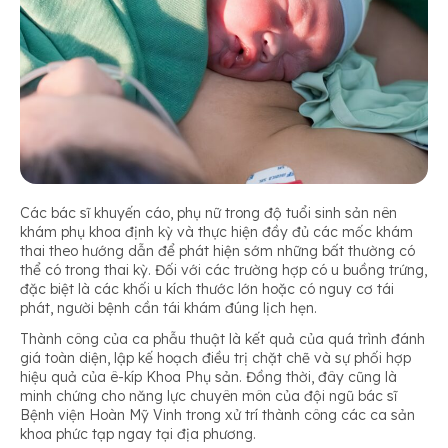
Các bác sĩ khuyến cáo, phụ nữ trong độ tuổi sinh sản nên
khám phụ khoa định kỳ và thực hiện đầy đủ các mốc khám
thai theo hướng dẫn để phát hiện sớm những bất thường có
thể có trong thai kỳ. Đối với các trường hợp có u buồng trứng,
đặc biệt là các khối u kích thước lớn hoặc có nguy cơ tái
phát, người bệnh cần tái khám đúng lịch hẹn.
Thành công của ca phẫu thuật là kết quả của quá trình đánh
giá toàn diện, lập kế hoạch điều trị chặt chẽ và sự phối hợp
hiệu quả của ê-kíp Khoa Phụ sản. Đồng thời, đây cũng là
minh chứng cho năng lực chuyên môn của đội ngũ bác sĩ
Bệnh viện Hoàn Mỹ Vinh trong xử trí thành công các ca sản
khoa phức tạp ngay tại địa phương.