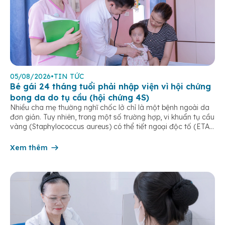
05/08/2026
•
TIN TỨC
Bé gái 24 tháng tuổi phải nhập viện vì hội chứng
bong da do tụ cầu (hội chứng 4S)
Nhiều cha mẹ thường nghĩ chốc lở chỉ là một bệnh ngoài da
đơn giản. Tuy nhiên, trong một số trường hợp, vi khuẩn tụ cầu
vàng (Staphylococcus aureus) có thể tiết ngoại độc tố (ETA
hoặc ETB) gây ra Hội chứng bong da do tụ cầu
(Staphylococcal Scalded Skin Syndrome – SSSS) – một […]
Xem thêm