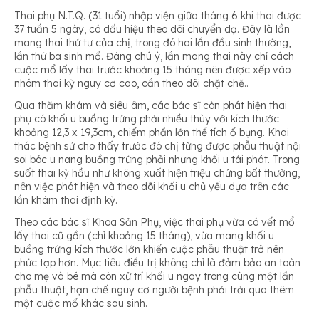
Thai phụ N.T.Q. (31 tuổi) nhập viện giữa tháng 6 khi thai được
37 tuần 5 ngày, có dấu hiệu theo dõi chuyển dạ. Đây là lần
mang thai thứ tư của chị, trong đó hai lần đầu sinh thường,
lần thứ ba sinh mổ. Đáng chú ý, lần mang thai này chỉ cách
cuộc mổ lấy thai trước khoảng 15 tháng nên được xếp vào
nhóm thai kỳ nguy cơ cao, cần theo dõi chặt chẽ.
.
Qua thăm khám và siêu âm, các bác sĩ còn phát hiện thai
phụ có khối u buồng trứng phải nhiều thùy với kích thước
khoảng 12,3 x 19,3cm, chiếm phần lớn thể tích ổ bụng. Khai
thác bệnh sử cho thấy trước đó chị từng được phẫu thuật nội
soi bóc u nang buồng trứng phải nhưng khối u tái phát. Trong
suốt thai kỳ hầu như không xuất hiện triệu chứng bất thường,
nên việc phát hiện và theo dõi khối u chủ yếu dựa trên các
lần khám thai định kỳ.
Theo các bác sĩ Khoa Sản Phụ, việc thai phụ vừa có vết mổ
lấy thai cũ gần (chỉ khoảng 15 tháng), vừa mang khối u
buồng trứng kích thước lớn khiến cuộc phẫu thuật trở nên
phức tạp hơn. Mục tiêu điều trị không chỉ là đảm bảo an toàn
cho mẹ và bé mà còn xử trí khối u ngay trong cùng một lần
phẫu thuật, hạn chế nguy cơ người bệnh phải trải qua thêm
một cuộc mổ khác sau sinh.