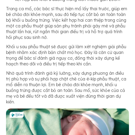
Trong ca mổ, các bác sĩ thực hiện mổ lấy thai trước, giúp em
bé chào đời khỏe mạnh, sau đó tiếp tục cắt bỏ an toàn toàn
bộ khối u buồng trứng. Việc kết hợp hai can thiệp trong cùng
một ca phẫu thuật giúp sản phụ tránh phải gây mê và phẫu
thuật lần hai, rút ngắn thời gian điều trị và hỗ trợ quá trình
hồi phục sau sinh nở.
Khối u sau phẫu thuật sẽ được gửi làm xét nghiệm giải phẫu
bệnh nhằm xác định bản chất mô học. Đây là căn cứ quan
trọng để bác sĩ đánh giá nguy cơ, đồng thời xây dựng kế
hoạch theo dõi và điều trị tiếp theo khi cần.
Nhờ quá trình đánh giá kỹ lưỡng, xây dựng phương án điều
trị phù hợp và sự phối hợp chặt chẽ của ê-kíp phẫu thuật, ca
mổ diễn ra thuận lợi. Em bé chào đời khỏe mạnh, khối u
buồng trứng được cắt bỏ an toàn. Sau mổ, sức khỏe của cả
mẹ và bé đều tốt và đã được xuất viện đúng thời gian dự
kiến.