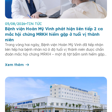
05/08/2026
•
TIN TỨC
Bệnh viện Hoàn Mỹ Vinh phát hiện liên tiếp 2 ca
mắc hội chứng MRKH hiếm gặp ở tuổi vị thành
niên
Trong vòng hai ngày, Bệnh viện Hoàn Mỹ Vinh đã tiếp nhận
liên tiếp hai bệnh nhân nữ ở độ tuổi vị thành niên được chẩn
đoán mắc hội chứng MRKH – một dị tật bẩm sinh hiếm gặp
của hệ sinh dục nữ, thường chỉ được phát hiện khi bước vào
tuổi dậy thì. […]
Xem thêm