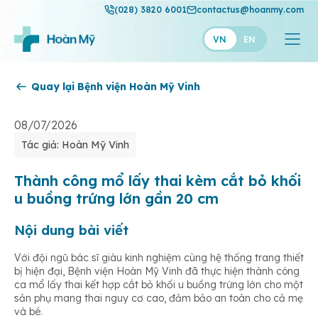
(028) 3820 6001
contactus@hoanmy.com
VN
EN
Quay lại Bệnh viện Hoàn Mỹ Vinh
Hoàn Mỹ
Hoàn Mỹ Gold
08/07/2026
Tác giả: Hoàn Mỹ Vinh
Hạnh Phúc
Thuận Mỹ
Thành công mổ lấy thai kèm cắt bỏ khối
u buồng trứng lớn gần 20 cm
Nội dung bài viết
Với đội ngũ bác sĩ giàu kinh nghiệm cùng hệ thống trang thiết
bị hiện đại, Bệnh viện Hoàn Mỹ Vinh đã thực hiện thành công
ca mổ lấy thai kết hợp cắt bỏ khối u buồng trứng lớn cho một
sản phụ mang thai nguy cơ cao, đảm bảo an toàn cho cả mẹ
và bé.