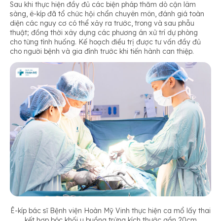
Sau khi thực hiện đầy đủ các biện pháp thăm dò cận lâm
sàng, ê-kíp đã tổ chức hội chẩn chuyên môn, đánh giá toàn
diện các nguy cơ có thể xảy ra trước, trong và sau phẫu
thuật; đồng thời xây dựng các phương án xử trí dự phòng
cho từng tình huống. Kế hoạch điều trị được tư vấn đầy đủ
cho người bệnh và gia đình trước khi tiến hành can thiệp.
Ê-kíp bác sĩ Bệnh viện Hoàn Mỹ Vinh thực hiện ca mổ lấy thai
kết hợp bóc khối u buồng trứng kích thước gần 20cm