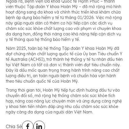
Ngoài ra, Bệnh viện Đa khoa Quốc tế Hạnh Phúc – thành
viên thuộc Tập đoàn Y khoa Hoàn Mỹ – đã mở rộng mô hình
hoạt động sang đa khoa và chính thức triển khai khám chữa
bệnh áp dụng bảo hiểm y tế từ tháng 01/2026. Việc mở rộng
này giúp người dân có thêm cơ hội tiếp cận các dịch vụ
chăm sóc sức khỏe chất lượng cao với phạm vi chuyên khoa
đa dạng hơn, đồng thời nâng cao khả năng tiếp cận dịch vụ
y tế thông qua hệ thống bảo hiểm y tế.
Năm 2025, toàn bộ hệ thống Tập đoàn Y khoa Hoàn Mỹ đã
đạt chứng nhận chất lượng quốc tế của Ủy ban Tiêu chuẩn Y
tế Australia (ACHSI), trở thành hệ thống y tế tư nhân đầu tiên
tại Việt Nam có tất cả đơn vị thành viên đạt tiêu chuẩn này.
Đây là dấu mốc quan trọng trong hành trình nâng cao chất
lượng điều trị, an toàn người bệnh và chuẩn hóa vận hành
theo tiêu chuẩn quốc tế của Hoàn Mỹ.
Trong thời gian tới, Hoàn Mỹ tiếp tục định hướng đầu tư vào
chuyển đổi số, mở rộng hệ thống chăm sóc sức khỏe tích
hợp, nâng cao năng lực chuyên môn và ứng dụng công nghệ
y khoa tiên tiến nhằm đáp ứng nhu cầu chăm sóc sức khỏe
ngày càng đa dạng của người dân Việt Nam.
Chia Sẻ