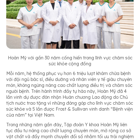
Hoàn Mỹ với gần 30 năm cống hiến trong lĩnh vực chăm sóc
sức khỏe cộng đồng
Mỗi năm, hệ thống phục vụ hơn 6 triệu lượt khám chữa bệnh
với đội ngũ bác sĩ, điều dưỡng và nhân viên y tế giàu chuyên
môn, không ngừng nâng cao chất lượng điều trị và chăm sóc
người bệnh. Trên hành trình đầy tự hào này, Hoàn Mỹ đã 4
lần vinh dự được đón nhận Huân chương Lao động do Chủ
tịch nước trao tặng vì những đóng góp cho lĩnh vực chăm sóc
sức khỏe và 5 lần được Frost & Sullivan vinh danh “Bệnh viện
của năm” tại Việt Nam.
Trong những năm gần đây, Tập đoàn Y khoa Hoàn Mỹ liên
tục đầu tư nâng cao chất lượng chuyên môn, mở rộng cơ sở
vật chất và đẩy mạnh chuyển đổi số nhằm tối ưu trải nghiệm