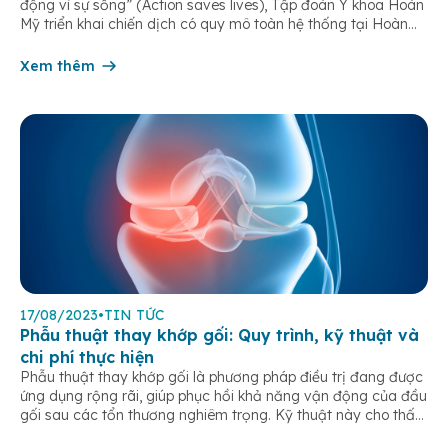
động vì sự sống” (Action saves lives), Tập đoàn Y khoa Hoàn
Mỹ triển khai chiến dịch có quy mô toàn hệ thống tại Hoàn
Mỹ, Thuận Mỹ và Hạnh Phúc. Đây là một sáng kiến trọng
điểm do Văn phòng Y […]
Xem thêm
17/08/2023
•
TIN TỨC
Phẫu thuật thay khớp gối: Quy trình, kỹ thuật và
chi phí thực hiện
Phẫu thuật thay khớp gối là phương pháp điều trị đang được
ứng dụng rộng rãi, giúp phục hồi khả năng vận động của đầu
gối sau các tổn thương nghiêm trọng. Kỹ thuật này cho thấy
độ an toàn và hiệu quả cao, tuy nhiên vẫn rất khó tránh khỏi