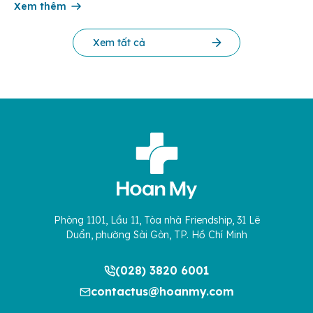
một số biến chứng […]
Xem thêm
Xem tất cả
Phòng 1101, Lầu 11, Tòa nhà Friendship, 31 Lê
Duẩn, phường Sài Gòn, TP. Hồ Chí Minh
(028) 3820 6001
contactus@hoanmy.com