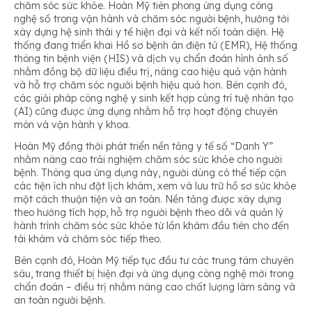
chăm sóc sức khỏe. Hoàn Mỹ tiên phong ứng dụng công
nghệ số trong vận hành và chăm sóc người bệnh, hướng tới
xây dựng hệ sinh thái y tế hiện đại và kết nối toàn diện. Hệ
thống đang triển khai Hồ sơ bệnh án điện tử (EMR), Hệ thống
thông tin bệnh viện (HIS) và dịch vụ chẩn đoán hình ảnh số
nhằm đồng bộ dữ liệu điều trị, nâng cao hiệu quả vận hành
và hỗ trợ chăm sóc người bệnh hiệu quả hơn. Bên cạnh đó,
các giải pháp công nghệ y sinh kết hợp cùng trí tuệ nhân tạo
(AI) cũng được ứng dụng nhằm hỗ trợ hoạt động chuyên
môn và vận hành y khoa.
Hoàn Mỹ đồng thời phát triển nền tảng y tế số “Danh Y”
nhằm nâng cao trải nghiệm chăm sóc sức khỏe cho người
bệnh. Thông qua ứng dụng này, người dùng có thể tiếp cận
các tiện ích như đặt lịch khám, xem và lưu trữ hồ sơ sức khỏe
một cách thuận tiện và an toàn. Nền tảng được xây dựng
theo hướng tích hợp, hỗ trợ người bệnh theo dõi và quản lý
hành trình chăm sóc sức khỏe từ lần khám đầu tiên cho đến
tái khám và chăm sóc tiếp theo.
Bên cạnh đó, Hoàn Mỹ tiếp tục đầu tư các trung tâm chuyên
sâu, trang thiết bị hiện đại và ứng dụng công nghệ mới trong
chẩn đoán – điều trị nhằm nâng cao chất lượng lâm sàng và
an toàn người bệnh.