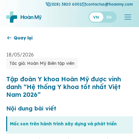
(028) 3820 6001
contactus@hoanmy.com
VN
EN
Quay lại
Hoàn Mỹ
Hoàn Mỹ Gold
18/05/2026
Tác giả: Hoàn Mỹ Biên tập viên
Hạnh Phúc
Thuận Mỹ
Tập đoàn Y khoa Hoàn Mỹ được vinh
danh “Hệ thống Y khoa tốt nhất Việt
Nam 2026”
Nội dung bài viết
Mốc son trên hành trình xây dựng và phát triển