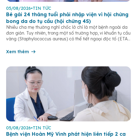
05/08/2026
•
TIN TỨC
Bé gái 24 tháng tuổi phải nhập viện vì hội chứng
bong da do tụ cầu (hội chứng 4S)
Nhiều cha mẹ thường nghĩ chốc lở chỉ là một bệnh ngoài da
đơn giản. Tuy nhiên, trong một số trường hợp, vi khuẩn tụ cầu
vàng (Staphylococcus aureus) có thể tiết ngoại độc tố (ETA
hoặc ETB) gây ra Hội chứng bong da do tụ cầu
(Staphylococcal Scalded Skin Syndrome – SSSS) – một […]
Xem thêm
05/08/2026
•
TIN TỨC
Bệnh viện Hoàn Mỹ Vinh phát hiện liên tiếp 2 ca