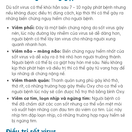
Dù sốt virus có thể khỏi hẳn sau 7 – 10 ngày phát bệnh nhưng
nếu không được điều trị đúng cách, kịp thời thì có thể gây ra
những biến chứng nguy hiểm cho người bệnh.
Viêm phổi:
Đây là một biến chứng nặng do sốt virus gây
nên, lúc này đường lây nhiễm của virus sẽ dễ dàng hơn,
người bệnh có thể lây lan virus cho những người xung
quanh nhanh hơn.
Viêm não – màng não:
Biến chứng nguy hiểm nhất của
sốt virus và dễ xảy ra ở trẻ nhỏ hơn người trưởng thành.
Người bệnh có thể bị co giật hay hôn mê sâu. Nếu không
kịp thời phát hiện và điều trị thì có thể gây tử vong hay để
lại những di chứng nặng nề.
Viêm thanh quản:
Thanh quản sưng phù gây khó thở,
thở rít, có những trường hợp gây thiếu Oxy cho cơ thể và
người bệnh lúc này sẽ cần được hỗ trợ thở bằng bình Oxy.
Viêm cơ tim, loạn nhịp và ngừng tim:
Người bệnh có
thể đã chấm dứt các cơn sốt nhưng cơ thể vẫn mệt mỏi
và xuất hiện những cơn đau tim do viêm cơ tim. Lúc này
nhịp tim đập loạn nhịp, có những trường hợp nguy hiểm sẽ
bị ngừng tim.
Điều trị sốt virus