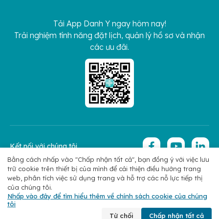
Tải App Danh Y ngay hôm nay!
Trải nghiệm tính năng đặt lịch, quản lý hồ sơ và nhận
các ưu đãi.
Kết nối với chúng tôi
Bằng cách nhấp vào "Chấp nhận tất cả", bạn đồng ý với việc lưu
trữ cookie trên thiết bị của mình để cải thiện điều hướng trang
Copyright 2026 © Hoan My Corporation
Chính sách bảo mật
web, phân tích việc sử dụng trang và hỗ trợ các nỗ lực tiếp thị
của chúng tôi.
Nhấp vào đây để tìm hiểu thêm về chính sách cookie của chúng
tôi
Chuyên khoa
Tìm bác sĩ
Đặt lịch
Liên hệ
Từ chối
Chấp nhận tất cả