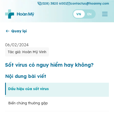
(028) 3820 6001
contactus@hoanmy.com
VN
EN
Quay lại
Hoàn Mỹ
Hoàn Mỹ Gold
06/02/2024
Tác giả: Hoàn Mỹ Vinh
Hạnh Phúc
Thuận Mỹ
Sốt virus có nguy hiểm hay không?
Nội dung bài viết
Dấu hiệu của sốt virus
Biến chứng thường gặp