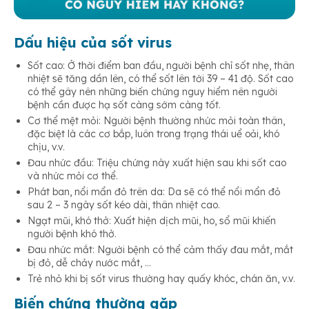
Dấu hiệu của sốt virus
Sốt cao: Ở thời điểm ban đầu, người bệnh chỉ sốt nhẹ, thân
nhiệt sẽ tăng dần lên, có thể sốt lên tới 39 – 41 độ. Sốt cao
có thể gây nên những biến chứng nguy hiểm nên người
bệnh cần được hạ sốt càng sớm càng tốt.
Cơ thể mệt mỏi: Người bệnh thường nhức mỏi toàn thân,
đặc biệt là các cơ bắp, luôn trong trạng thái uể oải, khó
chịu, v.v.
Đau nhức đầu: Triệu chứng này xuất hiện sau khi sốt cao
và nhức mỏi cơ thể.
Phát ban, nổi mẩn đỏ trên da: Da sẽ có thể nổi mẩn đỏ
sau 2 – 3 ngày sốt kéo dài, thân nhiệt cao.
Ngạt mũi, khó thở: Xuất hiện dịch mũi, ho, sổ mũi khiến
người bệnh khó thở.
Đau nhức mắt: Người bệnh có thể cảm thấy đau mắt, mắt
bị đỏ, dễ chảy nước mắt, …
Trẻ nhỏ khi bị sốt virus thường hay quấy khóc, chán ăn, v.v.
Biến chứng thường gặp