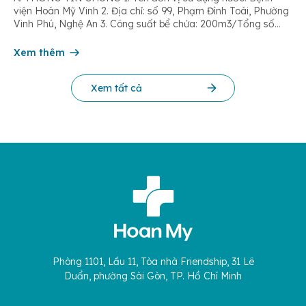
viện Hoàn Mỹ Vinh 2. Địa chỉ: số 99, Phạm Đình Toái, Phường
Vinh Phú, Nghệ An 3. Công suất bể chứa: 200m3/Tổng số
dân được cung cấp nước: 500 người 4. Tên đơn vị cấp
nước: Công ty Cổ phần cấp nước Nghệ An […]
Xem thêm
Xem tất cả
Phòng 1101, Lầu 11, Tòa nhà Friendship, 31 Lê
Duẩn, phường Sài Gòn, TP. Hồ Chí Minh