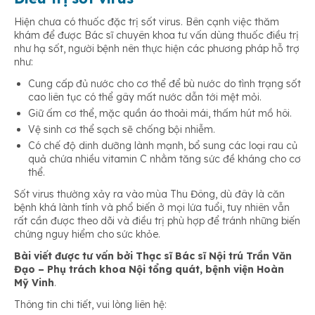
Hiện chưa có thuốc đặc trị sốt virus. Bên cạnh việc thăm
khám để được Bác sĩ chuyên khoa tư vấn dùng thuốc điều trị
như hạ sốt, người bệnh nên thực hiện các phương pháp hỗ trợ
như:
Cung cấp đủ nước cho cơ thể để bù nước do tình trạng sốt
cao liên tục có thể gây mất nước dẫn tới mệt mỏi.
Giữ ấm cơ thể, mặc quần áo thoải mái, thấm hút mồ hôi.
Vệ sinh cơ thể sạch sẽ chống bội nhiễm.
Có chế độ dinh dưỡng lành mạnh, bổ sung các loại rau củ
quả chứa nhiều vitamin C nhằm tăng sức đề kháng cho cơ
thể.
Sốt virus thường xảy ra vào mùa Thu Đông, dù đây là căn
bệnh khá lành tính và phổ biến ở mọi lứa tuổi, tuy nhiên vẫn
rất cần được theo dõi và điều trị phù hợp để tránh những biến
chứng nguy hiểm cho sức khỏe.
Bài viết được tư vấn bởi Thạc sĩ Bác sĩ Nội trú Trần Văn
Đạo – Phụ trách khoa Nội tổng quát, bệnh viện Hoàn
Mỹ Vinh
.
Thông tin chi tiết, vui lòng liên hệ: