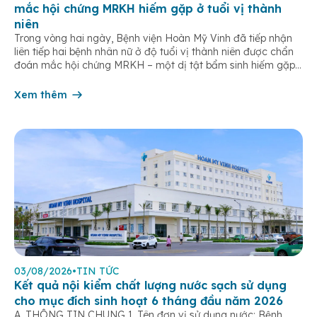
mắc hội chứng MRKH hiếm gặp ở tuổi vị thành
niên
Trong vòng hai ngày, Bệnh viện Hoàn Mỹ Vinh đã tiếp nhận
liên tiếp hai bệnh nhân nữ ở độ tuổi vị thành niên được chẩn
đoán mắc hội chứng MRKH – một dị tật bẩm sinh hiếm gặp
của hệ sinh dục nữ, thường chỉ được phát hiện khi bước vào
tuổi dậy thì. […]
Xem thêm
03/08/2026
•
TIN TỨC
Kết quả nội kiểm chất lượng nước sạch sử dụng
cho mục đích sinh hoạt 6 tháng đầu năm 2026
A. THÔNG TIN CHUNG 1. Tên đơn vị sử dụng nước: Bệnh