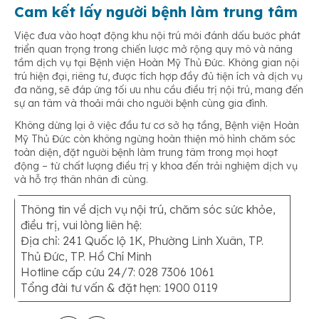
Cam kết lấy người bệnh làm trung tâm
Việc đưa vào hoạt động khu nội trú mới đánh dấu bước phát
triển quan trọng trong chiến lược mở rộng quy mô và nâng
tầm dịch vụ tại Bệnh viện Hoàn Mỹ Thủ Đức. Không gian nội
trú hiện đại, riêng tư, được tích hợp đầy đủ tiện ích và dịch vụ
đa năng, sẽ đáp ứng tối ưu nhu cầu điều trị nội trú, mang đến
sự an tâm và thoải mái cho người bệnh cùng gia đình.
Không dừng lại ở việc đầu tư cơ sở hạ tầng, Bệnh viện Hoàn
Mỹ Thủ Đức còn không ngừng hoàn thiện mô hình chăm sóc
toàn diện, đặt người bệnh làm trung tâm trong mọi hoạt
động – từ chất lượng điều trị y khoa đến trải nghiệm dịch vụ
và hỗ trợ thân nhân đi cùng.
Thông tin về dịch vụ nội trú, chăm sóc sức khỏe,
điều trị, vui lòng liên hệ:
Địa chỉ: 241 Quốc lộ 1K, Phường Linh Xuân, TP.
Thủ Đức, TP. Hồ Chí Minh
Hotline cấp cứu 24/7: 028 7306 1061
Tổng đài tư vấn & đặt hẹn: 1900 0119