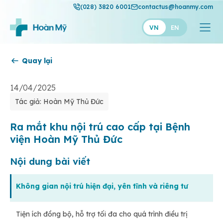
(028) 3820 6001
contactus@hoanmy.com
VN
EN
Quay lại
Hoàn Mỹ
Hoàn Mỹ Gold
14/04/2025
Tác giả: Hoàn Mỹ Thủ Đức
Hạnh Phúc
Thuận Mỹ
Ra mắt khu nội trú cao cấp tại Bệnh
viện Hoàn Mỹ Thủ Đức
Nội dung bài viết
Không gian nội trú hiện đại, yên tĩnh và riêng tư
Tiện ích đồng bộ, hỗ trợ tối đa cho quá trình điều trị