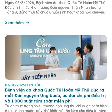
Ngày 03/8/2026, Bệnh viện đa khoa Quốc Tế Hoàn Mỹ Thủ
đề
Đức chính thức khai trương Đơn nguyên Thận Nhân tạo tại
Tầng 8, đồng thời tổ chức Chuỗi sinh hoạt khoa học chuyên
đề “Tối ưu hóa hiệu quả lọc máu chu kỳ”. Sự kiện đánh dấu
bước tiến quan trọng trong chiến lược […]
Xem thêm
07/01/2026
•
TIN TỨC
Bệnh viện đa khoa Quốc Tế Hoàn Mỹ Thủ Đức ra
mắt Đơn nguyên Ung bướu, ưu đãi chi phí điều trị
và 1.000 suất tầm soát miễn phí
Trước thực trạng nhiều trường hợp ung thư chỉ được phát hiện
ở giai đoạn muộn, gây khó khăn và tốn kém cho điều trị, việc