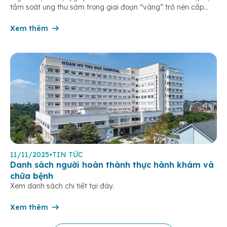
tầm soát ung thư sớm trong giai đoạn “vàng” trở nên cấp
thiết hơn bao giờ hết. Đáp ứng nhu cầu y tế chuyên sâu tại
khu Đông TP.HCM, […]
Xem thêm
11/11/2025
•
TIN TỨC
Danh sách người hoàn thành thực hành khám và
chữa bệnh
Xem danh sách chi tiết tại đây.
Xem thêm