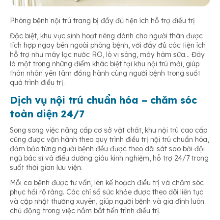
Phòng bệnh nội trú trang bị đầy đủ tiện ích hỗ trợ điều trị
Đặc biệt, khu vực sinh hoạt riêng dành cho người thân được
tích hợp ngay bên ngoài phòng bệnh, với đầy đủ các tiện ích
hỗ trợ như máy lọc nước RO, lò vi sóng, máy hâm sữa… Đây
là một trong những điểm khác biệt tại khu nội trú mới, giúp
thân nhân yên tâm đồng hành cùng người bệnh trong suốt
quá trình điều trị.
Dịch vụ nội trú chuẩn hóa – chăm sóc
toàn diện 24/7
Song song việc nâng cấp cơ sở vật chất, khu nội trú cao cấp
cũng được vận hành theo quy trình điều trị nội trú chuẩn hóa,
đảm bảo từng người bệnh đều được theo dõi sát sao bởi đội
ngũ bác sĩ và điều dưỡng giàu kinh nghiệm, hỗ trợ 24/7 trong
suốt thời gian lưu viện.
Mỗi ca bệnh được tư vấn, lên kế hoạch điều trị và chăm sóc
phục hồi rõ ràng. Các chỉ số sức khỏe được theo dõi liên tục
và cập nhật thường xuyên, giúp người bệnh và gia đình luôn
chủ động trong việc nắm bắt tiến trình điều trị.