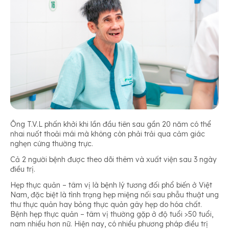
Ông T.V.L phấn khởi khi lần đầu tiên sau gần 20 năm có thể
nhai nuốt thoải mái mà không còn phải trải qua cảm giác
nghẹn cứng thường trực.
Cả 2 người bệnh được theo dõi thêm và xuất viện sau 3 ngày
điều trị.
Hẹp thực quản – tâm vị là bệnh lý tương đối phổ biến ở Việt
Nam, đặc biệt là tình trạng hẹp miệng nối sau phẫu thuật ung
thư thực quản hay bỏng thực quản gây hẹp do hóa chất.
Bệnh hẹp thực quản – tâm vị thường gặp ở độ tuổi >50 tuổi,
nam nhiều hơn nữ. Hiện nay, có nhiều phương pháp điều trị