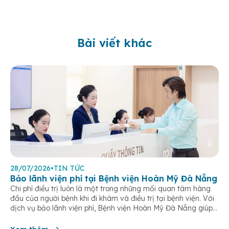
Bài viết khác
28/07/2026
•
TIN TỨC
Bảo lãnh viện phí tại Bệnh viện Hoàn Mỹ Đà Nẵng
Chi phí điều trị luôn là một trong những mối quan tâm hàng
đầu của người bệnh khi đi khám và điều trị tại bệnh viện. Với
dịch vụ bảo lãnh viện phí, Bệnh viện Hoàn Mỹ Đà Nẵng giúp
khách hàng giảm bớt gánh nặng tài chính, đơn giản hóa thủ
tục thanh toán […]