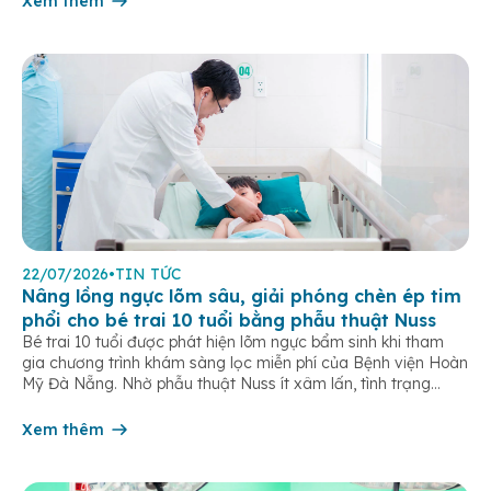
Xem thêm
22/07/2026
•
TIN TỨC
Nâng lồng ngực lõm sâu, giải phóng chèn ép tim
phổi cho bé trai 10 tuổi bằng phẫu thuật Nuss
Bé trai 10 tuổi được phát hiện lõm ngực bẩm sinh khi tham
gia chương trình khám sàng lọc miễn phí của Bệnh viện Hoàn
Mỹ Đà Nẵng. Nhờ phẫu thuật Nuss ít xâm lấn, tình trạng
chèn ép tim phổi được cải thiện, trẻ hồi phục nhanh sau 5
ngày điều trị. Lõm ngực […]
Xem thêm