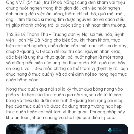
Ông V.V.T (54 tuổi, trú TP.Đà Nẵng) cũng đến khám với triệu
chứng nuốt nghẹn trong thời gian dài, khi việc nuốt nghẹn
ảnh hưởng đến việc ăn uống, thậm chí hít thở, quá mệt mỏi,
ông T tìm tới bác sĩ mong tìm được nguyên do và cách điều
trị giúp nhanh chóng trở lại cuộc sống sinh hoạt bình thường.
ThS.BS Lý Thanh Thư – Trưởng đơn vị Nội soi tiêu hóa, Bệnh
viện Hoàn Mỹ Đà Nẵng cho biết: Sau khi thăm khám, thực
hiện các xét nghiệm, chẩn đoán cần thiết như: nội soi dạ dày,
chụp X-quang, CT-scan để loại trừ các nguyên nhân khác,
đặc biệt là ung thư thực quản, bởi nuốt nghẹn là một trong
số những biểu hiện của ung thư thực quản. Kết quả cho thấy,
cả ông L và T đều mắc chứng co thắt tâm vị (bệnh lý rối loạn
chức năng ở thực quản). Và có chỉ định nội soi nong hẹp thực
quản bằng bóng.
Nong thực quản qua nội soi là kỹ thuật đưa bóng nong vào
phần vị trí hẹp của thực quản qua nội soi, sau đó từ từ bơm
bóng và theo dõi dưới màn hình X-quang làm rộng phần bị
hẹp của thực quản và được áp dụng trong trường hợp hẹp
thực quản hoặc co thắt tâm vị thực quản. Phương pháp này
khá an toàn, nhanh chóng và cho hiệu quả điều trị cao.