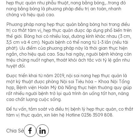
hẹp thực quản như phẫu thuật, nong bằng bóng,…trong đó
nong bằng bóng là phương pháp điều trị an toàn, nhanh
chóng và hiệu quả cao.
Phương pháp nong hẹp thực quản bằng bóng hơi trong điều
trị co thắt tâm vị, hẹp thực quản được áp dụng phổ biến trên
thế giới. Bóng hơi có nhiều loại, đường kính khác nhau (3 cm,
3,5 cm và 4 cm). Người bệnh có thể nong từ 1-3 lần (nếu tái
phát). Ưu điểm của phương pháp này là thời gian thực hiện
ngắn, cho hiệu quả cao. Sau hai ngày, người bệnh không còn
triệu chứng nuốt nghẹn, thoát khỏi ách tắc với tỷ lệ gần như
tuyệt đối.
Được triển khai từ năm 2019, nội soi nong hẹp thực quản là
một kỹ thuật được phòng Nội soi Tiêu hóa – Khoa Nội Tổng
hợp, Bệnh viện Hoàn Mỹ Đà Nẵng thực hiện thường quy giúp
rất nhiều người bệnh trở lại quá trình ăn uống tốt hơn, nâng
cao chất lượng cuộc sống.
Để tư vấn, tầm soát và điều trị bệnh lý hẹp thực quản, co thắt
tâm vị thực quản, xin liên hệ Hotline 0236 3509 808.
Chia Sẻ