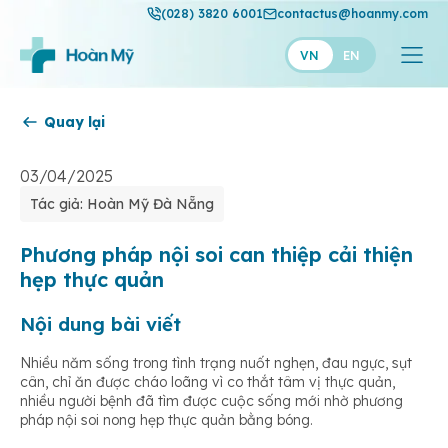
(028) 3820 6001
contactus@hoanmy.com
VN
EN
Quay lại
Hoàn Mỹ
Hoàn Mỹ Gold
03/04/2025
Tác giả: Hoàn Mỹ Đà Nẵng
Hạnh Phúc
Thuận Mỹ
Phương pháp nội soi can thiệp cải thiện
hẹp thực quản
Nội dung bài viết
Nhiều năm sống trong tình trạng nuốt nghẹn, đau ngực, sụt
cân, chỉ ăn được cháo loãng vì co thắt tâm vị thực quản,
nhiều người bệnh đã tìm được cuộc sống mới nhờ phương
pháp nội soi nong hẹp thực quản bằng bóng.