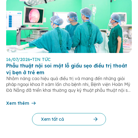
16/07/2026
•
TIN TỨC
Phẫu thuật nội soi một lỗ giấu sẹo điều trị thoát
vị bẹn ở trẻ em
Nhằm nâng cao hiệu quả điều trị và mang đến những giải
pháp ngoại khoa ít xâm lấn cho bệnh nhi, Bệnh viện Hoàn Mỹ
Đà Nẵng đã triển khai thường quy kỹ thuật phẫu thuật nội soi
một lỗ trong điều trị thoát vị bẹn trẻ em. Đây là phương pháp
hiện đại giúp […]
Xem thêm
Xem tất cả