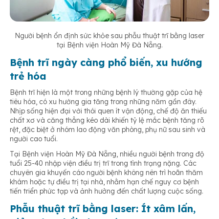
Người bệnh ổn định sức khỏe sau phẫu thuật trĩ bằng laser
tại Bệnh viện Hoàn Mỹ Đà Nẵng.
Bệnh trĩ ngày càng phổ biến, xu hướng
trẻ hóa
Bệnh trĩ hiện là một trong những bệnh lý thường gặp của hệ
tiêu hóa, có xu hướng gia tăng trong những năm gần đây.
Nhịp sống hiện đại với thói quen ít vận động, chế độ ăn thiếu
chất xơ và căng thẳng kéo dài khiến tỷ lệ mắc bệnh tăng rõ
rệt, đặc biệt ở nhóm lao động văn phòng, phụ nữ sau sinh và
người cao tuổi.
Tại Bệnh viện Hoàn Mỹ Đà Nẵng, nhiều người bệnh trong độ
tuổi 25-40 nhập viện điều trị trĩ trong tình trạng nặng. Các
chuyên gia khuyến cáo người bệnh không nên trì hoãn thăm
khám hoặc tự điều trị tại nhà, nhằm hạn chế nguy cơ bệnh
tiến triển phức tạp và ảnh hưởng đến chất lượng cuộc sống.
Phẫu thuật trĩ bằng laser: Ít xâm lấn,