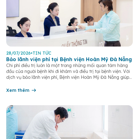
28/07/2026
•
TIN TỨC
Bảo lãnh viện phí tại Bệnh viện Hoàn Mỹ Đà Nẵng
Chi phí điều trị luôn là một trong những mối quan tâm hàng
đầu của người bệnh khi đi khám và điều trị tại bệnh viện. Với
dịch vụ bảo lãnh viện phí, Bệnh viện Hoàn Mỹ Đà Nẵng giúp
khách hàng giảm bớt gánh nặng tài chính, đơn giản hóa thủ
tục thanh toán […]
Xem thêm