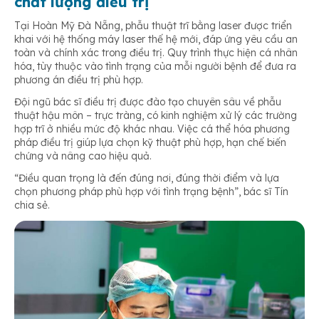
chất lượng điều trị
Tại Hoàn Mỹ Đà Nẵng, phẫu thuật trĩ bằng laser được triển
khai với hệ thống máy laser thế hệ mới, đáp ứng yêu cầu an
toàn và chính xác trong điều trị. Quy trình thực hiện cá nhân
hóa, tùy thuộc vào tình trạng của mỗi người bệnh để đưa ra
phương án điều trị phù hợp.
Đội ngũ bác sĩ điều trị được đào tạo chuyên sâu về phẫu
thuật hậu môn – trực tràng, có kinh nghiệm xử lý các trường
hợp trĩ ở nhiều mức độ khác nhau. Việc cá thể hóa phương
pháp điều trị giúp lựa chọn kỹ thuật phù hợp, hạn chế biến
chứng và nâng cao hiệu quả.
“Điều quan trọng là đến đúng nơi, đúng thời điểm và lựa
chọn phương pháp phù hợp với tình trạng bệnh”, bác sĩ Tín
chia sẻ.