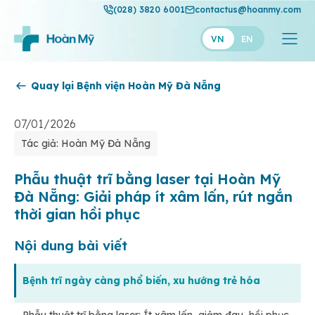
(028) 3820 6001
contactus@hoanmy.com
VN
EN
Quay lại Bệnh viện Hoàn Mỹ Đà Nẵng
Hoàn Mỹ
Hoàn Mỹ Gold
07/01/2026
Tác giả: Hoàn Mỹ Đà Nẵng
Hạnh Phúc
Thuận Mỹ
Phẫu thuật trĩ bằng laser tại Hoàn Mỹ
Đà Nẵng: Giải pháp ít xâm lấn, rút ngắn
thời gian hồi phục
Nội dung bài viết
Bệnh trĩ ngày càng phổ biến, xu hướng trẻ hóa