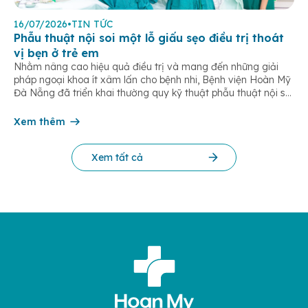
16/07/2026
•
TIN TỨC
Phẫu thuật nội soi một lỗ giấu sẹo điều trị thoát
vị bẹn ở trẻ em
Nhằm nâng cao hiệu quả điều trị và mang đến những giải
pháp ngoại khoa ít xâm lấn cho bệnh nhi, Bệnh viện Hoàn Mỹ
Đà Nẵng đã triển khai thường quy kỹ thuật phẫu thuật nội soi
một lỗ trong điều trị thoát vị bẹn trẻ em. Đây là phương pháp
hiện đại giúp […]
Xem thêm
Xem tất cả