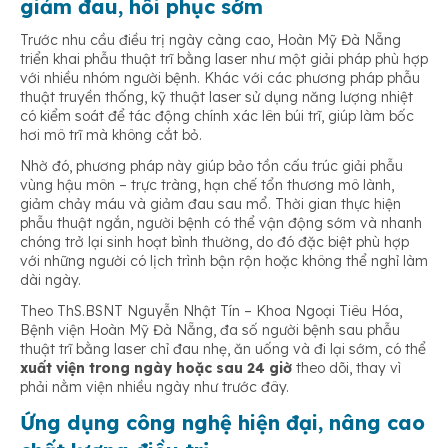
giảm đau, hồi phục sớm
Trước nhu cầu điều trị ngày càng cao, Hoàn Mỹ Đà Nẵng
triển khai phẫu thuật trĩ bằng laser như một giải pháp phù hợp
với nhiều nhóm người bệnh. Khác với các phương pháp phẫu
thuật truyền thống, kỹ thuật laser sử dụng năng lượng nhiệt
có kiểm soát để tác động chính xác lên búi trĩ, giúp làm bốc
hơi mô trĩ mà không cắt bỏ.
Nhờ đó, phương pháp này giúp bảo tồn cấu trúc giải phẫu
vùng hậu môn – trực tràng, hạn chế tổn thương mô lành,
giảm chảy máu và giảm đau sau mổ. Thời gian thực hiện
phẫu thuật ngắn, người bệnh có thể vận động sớm và nhanh
chóng trở lại sinh hoạt bình thường, do đó đặc biệt phù hợp
với những người có lịch trình bận rộn hoặc không thể nghỉ làm
dài ngày.
Theo ThS.BSNT Nguyễn Nhật Tín – Khoa Ngoại Tiêu Hóa,
Bệnh viện Hoàn Mỹ Đà Nẵng, đa số người bệnh sau phẫu
thuật trĩ bằng laser chỉ đau nhẹ, ăn uống và đi lại sớm, có thể
xuất viện trong ngày hoặc sau 24 giờ
theo dõi, thay vì
phải nằm viện nhiều ngày như trước đây.
Ứng dụng công nghệ hiện đại
,
nâng cao