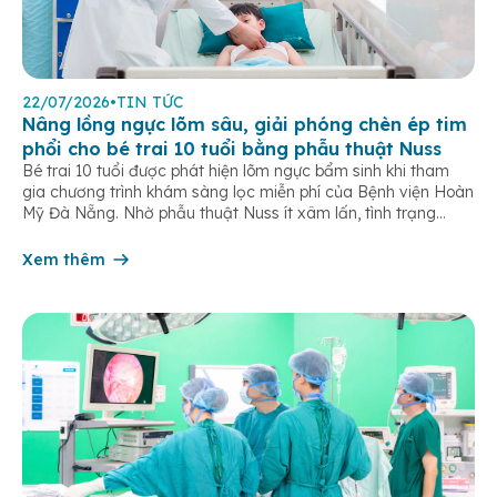
22/07/2026
•
TIN TỨC
Nâng lồng ngực lõm sâu, giải phóng chèn ép tim
phổi cho bé trai 10 tuổi bằng phẫu thuật Nuss
Bé trai 10 tuổi được phát hiện lõm ngực bẩm sinh khi tham
gia chương trình khám sàng lọc miễn phí của Bệnh viện Hoàn
Mỹ Đà Nẵng. Nhờ phẫu thuật Nuss ít xâm lấn, tình trạng
chèn ép tim phổi được cải thiện, trẻ hồi phục nhanh sau 5
ngày điều trị. Lõm ngực […]
Xem thêm