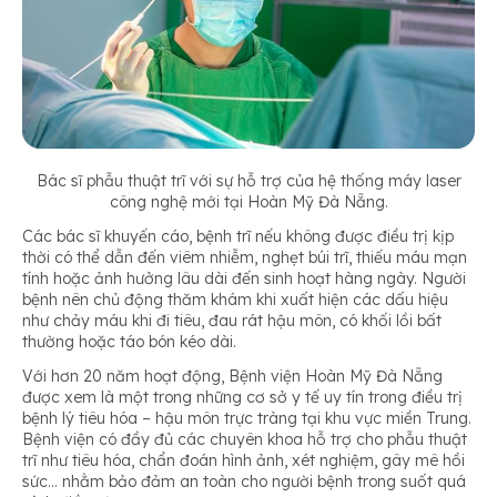
Bác sĩ phẫu thuật trĩ với sự hỗ trợ của hệ thống máy laser
công nghệ mới tại Hoàn Mỹ Đà Nẵng.
Các bác sĩ khuyến cáo, bệnh trĩ nếu không được điều trị kịp
thời có thể dẫn đến viêm nhiễm, nghẹt búi trĩ, thiếu máu mạn
tính hoặc ảnh hưởng lâu dài đến sinh hoạt hàng ngày. Người
bệnh nên chủ động thăm khám khi xuất hiện các dấu hiệu
như chảy máu khi đi tiêu, đau rát hậu môn, có khối lồi bất
thường hoặc táo bón kéo dài.
Với hơn 20 năm hoạt động, Bệnh viện Hoàn Mỹ Đà Nẵng
được xem là một trong những cơ sở y tế uy tín trong điều trị
bệnh lý tiêu hóa – hậu môn trực tràng tại khu vực miền Trung.
Bệnh viện có đầy đủ các chuyên khoa hỗ trợ cho phẫu thuật
trĩ như tiêu hóa, chẩn đoán hình ảnh, xét nghiệm, gây mê hồi
sức… nhằm bảo đảm an toàn cho người bệnh trong suốt quá