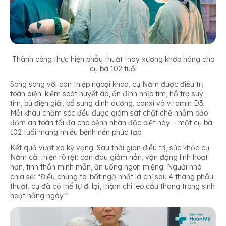
Thành công thực hiện phẫu thuật thay xương khớp háng cho
cụ bà 102 tuổi
Song song với can thiệp ngoại khoa, cụ Năm được điều trị
toàn diện: kiểm soát huyết áp, ổn định nhịp tim, hỗ trợ suy
tim, bù điện giải, bổ sung dinh dưỡng, canxi và vitamin D3.
Mỗi khâu chăm sóc đều được giám sát chặt chẽ nhằm bảo
đảm an toàn tối đa cho bệnh nhân đặc biệt này – một cụ bà
102 tuổi mang nhiều bệnh nền phức tạp.
Kết quả vượt xa kỳ vọng. Sau thời gian điều trị, sức khỏe cụ
Năm cải thiện rõ rệt: cơn đau giảm hẳn, vận động linh hoạt
hơn, tinh thần minh mẫn, ăn uống ngon miệng. Người nhà
chia sẻ:
“Điều chúng tôi bất ngờ nhất là chỉ sau 4 tháng phẫu
thuật, cụ đã có thể tự đi lại, thậm chí leo cầu thang trong sinh
hoạt hằng ngày.”