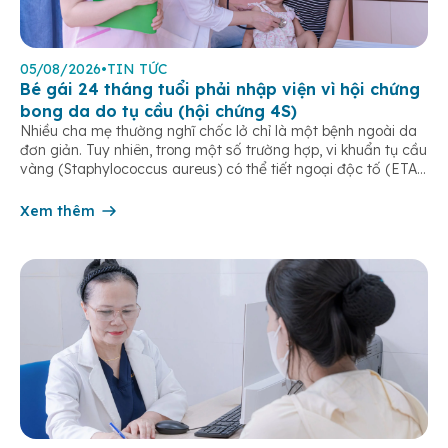
05/08/2026
•
TIN TỨC
Bé gái 24 tháng tuổi phải nhập viện vì hội chứng
bong da do tụ cầu (hội chứng 4S)
Nhiều cha mẹ thường nghĩ chốc lở chỉ là một bệnh ngoài da
đơn giản. Tuy nhiên, trong một số trường hợp, vi khuẩn tụ cầu
vàng (Staphylococcus aureus) có thể tiết ngoại độc tố (ETA
hoặc ETB) gây ra Hội chứng bong da do tụ cầu
(Staphylococcal Scalded Skin Syndrome – SSSS) – một […]
Xem thêm