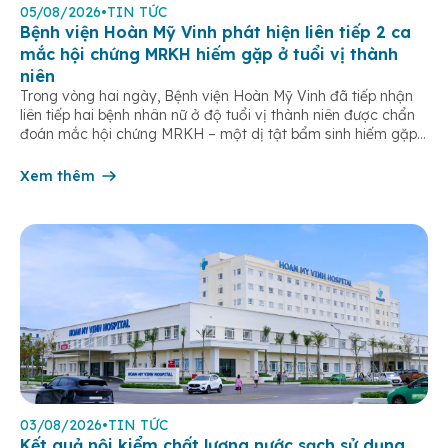
05/08/2026
•
TIN TỨC
Bệnh viện Hoàn Mỹ Vinh phát hiện liên tiếp 2 ca
mắc hội chứng MRKH hiếm gặp ở tuổi vị thành
niên
Trong vòng hai ngày, Bệnh viện Hoàn Mỹ Vinh đã tiếp nhận
liên tiếp hai bệnh nhân nữ ở độ tuổi vị thành niên được chẩn
đoán mắc hội chứng MRKH – một dị tật bẩm sinh hiếm gặp
của hệ sinh dục nữ, thường chỉ được phát hiện khi bước vào
tuổi dậy thì. […]
Xem thêm
03/08/2026
•
TIN TỨC
Kết quả nội kiểm chất lượng nước sạch sử dụng