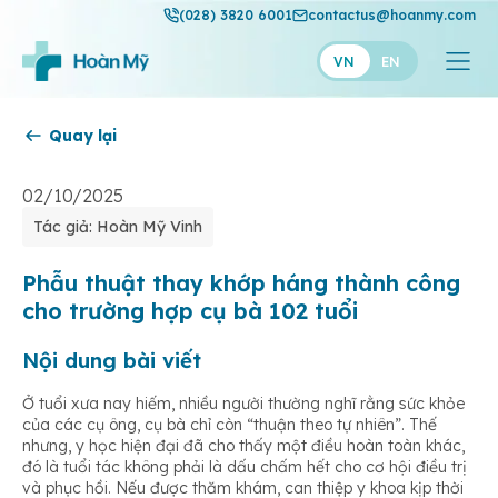
(028) 3820 6001
contactus@hoanmy.com
VN
EN
Quay lại
Hoàn Mỹ
Hoàn Mỹ Gold
02/10/2025
Tác giả: Hoàn Mỹ Vinh
Hạnh Phúc
Thuận Mỹ
Phẫu thuật thay khớp háng thành công
cho trường hợp cụ bà 102 tuổi
Nội dung bài viết
Ở tuổi xưa nay hiếm, nhiều người thường nghĩ rằng sức khỏe
của các cụ ông, cụ bà chỉ còn “thuận theo tự nhiên”. Thế
nhưng, y học hiện đại đã cho thấy một điều hoàn toàn khác,
đó là tuổi tác không phải là dấu chấm hết cho cơ hội điều trị
và phục hồi. Nếu được thăm khám, can thiệp y khoa kịp thời