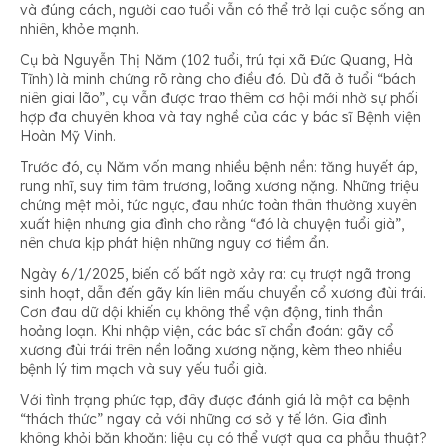
và đúng cách, người cao tuổi vẫn có thể trở lại cuộc sống an
nhiên, khỏe mạnh.
Cụ bà Nguyễn Thị Năm (102 tuổi, trú tại xã Đức Quang, Hà
Tĩnh) là minh chứng rõ ràng cho điều đó. Dù đã ở tuổi “bách
niên giai lão”, cụ vẫn được trao thêm cơ hội mới nhờ sự phối
hợp đa chuyên khoa và tay nghề của các y bác sĩ Bệnh viện
Hoàn Mỹ Vinh.
Trước đó, cụ Năm vốn mang nhiều bệnh nền: tăng huyết áp,
rung nhĩ, suy tim tâm trương, loãng xương nặng. Những triệu
chứng mệt mỏi, tức ngực, đau nhức toàn thân thường xuyên
xuất hiện nhưng gia đình cho rằng “đó là chuyện tuổi già”,
nên chưa kịp phát hiện những nguy cơ tiềm ẩn.
Ngày 6/1/2025, biến cố bất ngờ xảy ra: cụ trượt ngã trong
sinh hoạt, dẫn đến gãy kín liên mấu chuyển cổ xương đùi trái.
Cơn đau dữ dội khiến cụ không thể vận động, tinh thần
hoảng loạn. Khi nhập viện, các bác sĩ chẩn đoán: gãy cổ
xương đùi trái trên nền loãng xương nặng, kèm theo nhiều
bệnh lý tim mạch và suy yếu tuổi già.
Với tình trạng phức tạp, đây được đánh giá là một ca bệnh
“thách thức” ngay cả với những cơ sở y tế lớn. Gia đình
không khỏi băn khoăn: liệu cụ có thể vượt qua ca phẫu thuật?