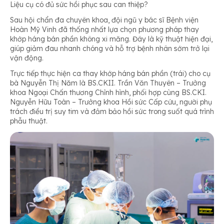
Liệu cụ có đủ sức hồi phục sau can thiệp?
Sau hội chẩn đa chuyên khoa, đội ngũ y bác sĩ Bệnh viện
Hoàn Mỹ Vinh đã thống nhất lựa chọn phương pháp thay
khớp háng bán phần không xi măng. Đây là kỹ thuật hiện đại,
giúp giảm đau nhanh chóng và hỗ trợ bệnh nhân sớm trở lại
vận động.
Trực tiếp thực hiện ca thay khớp háng bán phần (trái) cho cụ
bà Nguyễn Thị Năm là BS.CKII. Trần Văn Thuyên – Trưởng
khoa Ngoại Chấn thương Chỉnh hình, phối hợp cùng BS.CKI.
Nguyễn Hữu Toàn – Trưởng khoa Hồi sức Cấp cứu, người phụ
trách điều trị suy tim và đảm bảo hồi sức trong suốt quá trình
phẫu thuật.