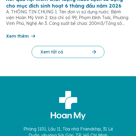
cho mục đích sinh hoạt 6 tháng đầu năm 2026
A. THÔNG TIN CHUNG 1. Tên đơn vị sử dụng nước: Bệnh
viện Hoàn Mỹ Vinh 2. Địa chỉ: số 99, Phạm Đình Toái, Phường
Vinh Phú, Nghệ An 3. Công suất bể chứa: 200m3/Tổng số
dân được cung cấp nước: 500 người 4. Tên đơn vị cấp
nước: Công ty Cổ phần cấp nước Nghệ An […]
Xem thêm
Xem tất cả
Phòng 1101, Lầu 11, Tòa nhà Friendship, 31 Lê
Duẩn, phường Sài Gòn, TP. Hồ Chí Minh