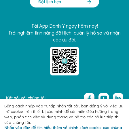
Đặt lịch hẹn
Tải App Danh Y ngay hôm nay!
Trải nghiệm tính năng đặt lịch, quản lý hồ sơ và nhận
các ưu đãi.
Kết nối với chúng tôi
Bằng cách nhấp vào "Chấp nhận tất cả", bạn đồng ý với việc lưu
trữ cookie trên thiết bị của mình để cải thiện điều hướng trang
Copyright 2026 © Hoan My Corporation
Chính sách bảo mật
web, phân tích việc sử dụng trang và hỗ trợ các nỗ lực tiếp thị
của chúng tôi.
Nhấp vào đây để tìm hiểu thêm về chính sách cookie của chúng