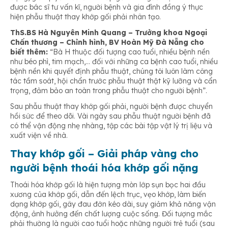
được bác sĩ tư vấn kĩ, người bệnh và gia đình đồng ý thực
hiện phẫu thuật thay khớp gối phải nhân tạo.
ThS.BS Hà Nguyên Minh Quang – Trưởng khoa Ngoại
Chấn thương – Chỉnh hình, BV Hoàn Mỹ Đà Nẵng cho
biết thêm:
“Bà H thuộc đối tượng cao tuổi, nhiều bệnh nền
như béo phì, tim mạch,… đối với những ca bệnh cao tuổi, nhiều
bệnh nền khi quyết định phẫu thuật, chúng tôi luôn làm công
tác tầm soát, hội chẩn trước phẫu thuật thật kỹ lưỡng và cẩn
trọng, đảm bảo an toàn trong phẫu thuật cho người bệnh”.
Sau phẫu thuật thay khớp gối phải, người bệnh được chuyển
hồi sức để theo dõi. Vài ngày sau phẫu thuật người bệnh đã
có thể vận động nhẹ nhàng, tập các bài tập vật lý trị liệu và
xuất viện về nhà.
Thay khớp gối – Giải pháp vàng cho
người bệnh thoái hóa khớp gối nặng
Thoái hóa khớp gối là hiện tượng mòn lớp sụn bọc hai đầu
xương của khớp gối, dẫn đến lệch trục, vẹo khớp, làm biến
dạng khớp gối, gây đau đớn kéo dài, suy giảm khả năng vận
động, ảnh hưởng đến chất lượng cuộc sống. Đối tượng mắc
phải thường là người cao tuổi hoặc những người trẻ tuổi (sau