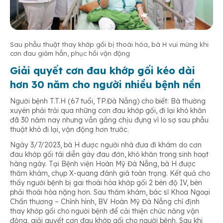
Sau phẫu thuật thay khớp gối bị thoái hóa, bà H vui mừng khi
cơn đau giảm hẳn, phục hồi vận động
Giải quyết cơn đau khớp gối kéo dài
hơn 30 năm cho người nhiều bệnh nền
Người bệnh T.T.H (67 tuổi, TP.Đà Nẵng) cho biết: Bà thường
xuyên phải trải qua những cơn đau khớp gối, đi lại khó khăn
đã 30 năm nay nhưng vẫn gắng chịu đựng vì lo sợ sau phẫu
thuật khó đi lại, vận động hơn trước.
Ngày 3/7/2023, bà H được người nhà đưa đi khám do cơn
đau khớp gối tái diễn gây đau đớn, khó khăn trong sinh hoạt
hàng ngày. Tại Bệnh viện Hoàn Mỹ Đà Nẵng, bà H được
thăm khám, chụp X-quang đánh giá toàn trạng. Kết quả cho
thấy người bệnh bị gai thoái hóa khớp gối 2 bên độ IV, bên
phải thoái hóa nặng hơn. Sau thăm khám, bác sĩ Khoa Ngoại
Chấn thương – Chỉnh hình, BV Hoàn Mỹ Đà Nẵng chỉ định
thay khớp gối cho người bệnh để cải thiện chức năng vận
động, giải quyết cơn đau khớp gối cho người bệnh. Sau khi