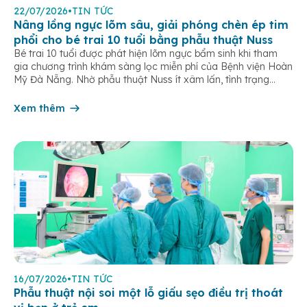
22/07/2026
•
TIN TỨC
Nâng lồng ngực lõm sâu, giải phóng chèn ép tim
phổi cho bé trai 10 tuổi bằng phẫu thuật Nuss
Bé trai 10 tuổi được phát hiện lõm ngực bẩm sinh khi tham
gia chương trình khám sàng lọc miễn phí của Bệnh viện Hoàn
Mỹ Đà Nẵng. Nhờ phẫu thuật Nuss ít xâm lấn, tình trạng
chèn ép tim phổi được cải thiện, trẻ hồi phục nhanh sau 5
ngày điều trị. Lõm ngực […]
Xem thêm
16/07/2026
•
TIN TỨC
Phẫu thuật nội soi một lỗ giấu sẹo điều trị thoát