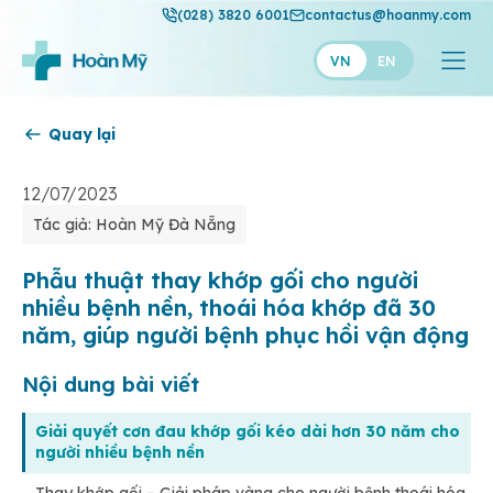
(028) 3820 6001
contactus@hoanmy.com
VN
EN
Quay lại
Hoàn Mỹ
Hoàn Mỹ Gold
12/07/2023
Tác giả: Hoàn Mỹ Đà Nẵng
Hạnh Phúc
Thuận Mỹ
Phẫu thuật thay khớp gối cho người
nhiều bệnh nền, thoái hóa khớp đã 30
năm, giúp người bệnh phục hồi vận động
Nội dung bài viết
Giải quyết cơn đau khớp gối kéo dài hơn 30 năm cho
người nhiều bệnh nền