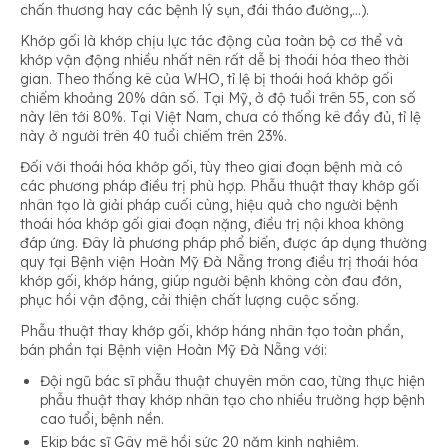
chấn thương hay các bệnh lý sụn, đái tháo đường,…).
Khớp gối là khớp chịu lực tác động của toàn bộ cơ thể và
khớp vận động nhiều nhất nên rất dễ bị thoái hóa theo thời
gian. Theo thống kê của WHO, tỉ lệ bị thoái hoá khớp gối
chiếm khoảng 20% dân số. Tại Mỹ, ở độ tuổi trên 55, con số
này lên tới 80%. Tại Việt Nam, chưa có thống kê đầy đủ, tỉ lệ
này ở người trên 40 tuổi chiếm trên 23%.
Đối với thoái hóa khớp gối, tùy theo giai đoạn bệnh mà có
các phương pháp điều trị phù hợp. Phẫu thuật thay khớp gối
nhân tạo là giải pháp cuối cùng, hiệu quả cho người bệnh
thoái hóa khớp gối giai đoạn nặng, điều trị nội khoa không
đáp ứng. Đây là phương pháp phổ biến, được áp dụng thường
quy tại Bệnh viện Hoàn Mỹ Đà Nẵng trong điều trị thoái hóa
khớp gối, khớp háng, giúp người bệnh không còn đau đớn,
phục hồi vận động, cải thiện chất lượng cuộc sống.
Phẫu thuật thay khớp gối, khớp háng nhân tạo toàn phần,
bán phần tại Bệnh viện Hoàn Mỹ Đà Nẵng với:
Đội ngũ bác sĩ phẫu thuật chuyên môn cao, từng thực hiện
phẫu thuật thay khớp nhân tạo cho nhiều trường hợp bệnh
cao tuổi, bệnh nền.
Ekip bác sĩ Gây mê hồi sức 20 năm kinh nghiệm.