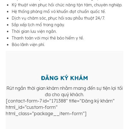
Kỹ thuật viên phục hồi chức năng tận tâm, chuyên nghiệp.
Hệ thống phòng mổ vô khuẩn đạt chuẩn quốc tế.
Dịch vụ chăm sóc, phục hồi sau phẫu thuật 24/7.
Sắp xếp lịch mổ trong ngày.
Thời gian lưu viện ngắn.
Thanh toán với mọi thẻ bảo hiểm y tế.
Bảo lãnh viện phí.
ĐĂNG KÝ KHÁM
Rút ngắn thời gian khám nhằm mang đến sự tiện lợi tối
đa cho quý khách.
[contact-form-7 id=”171388″ title=”Đăng ký khám”
html_id=”custom-form”
html_class=”package__item–form”]