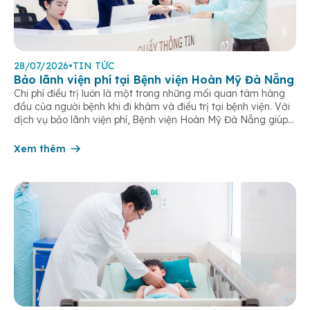
28/07/2026
•
TIN TỨC
Bảo lãnh viện phí tại Bệnh viện Hoàn Mỹ Đà Nẵng
Chi phí điều trị luôn là một trong những mối quan tâm hàng
đầu của người bệnh khi đi khám và điều trị tại bệnh viện. Với
dịch vụ bảo lãnh viện phí, Bệnh viện Hoàn Mỹ Đà Nẵng giúp
khách hàng giảm bớt gánh nặng tài chính, đơn giản hóa thủ
tục thanh toán […]
Xem thêm