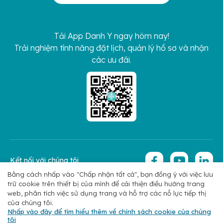
Tải App Danh Y ngay hôm nay!
Trải nghiệm tính năng đặt lịch, quản lý hồ sơ và nhận
các ưu đãi.
Kết nối với chúng tôi
Bằng cách nhấp vào "Chấp nhận tất cả", bạn đồng ý với việc lưu
trữ cookie trên thiết bị của mình để cải thiện điều hướng trang
Copyright 2026 © Hoan My Corporation
Chính sách bảo mật
web, phân tích việc sử dụng trang và hỗ trợ các nỗ lực tiếp thị
của chúng tôi.
Nhấp vào đây để tìm hiểu thêm về chính sách cookie của chúng
tôi