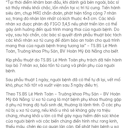
“Tại thời điểm khám ban đầu, khi đánh giá bên ngoài, bác sĩ
sờ thấy nhiều khối chắc, lổn nhổn tại vị trí tử cung. Tiến hành
siêu âm, chụp MRI chẩn đoán, phát hiện tổng cộng 7 nhân
xơ, trong đó nhân lớn nhất có kích thước 4×3 cm. Các khối
nhân xơ được phân độ FIGO 3,4,5 nếu phát triển lớn có thể
gây ảnh hưởng đến quá trình mang thai của người bệnh. Do
vậy, sau hội chẩn, các bác sĩ quyết định phẫu thuật bóc tách
các khối nhân xơ tử cung để đảm bảo an toàn cho quá trình
mang thai của người bệnh trong tương lai” – TS.BS Lê Minh
Toàn, Trưởng khoa Phụ Sản, BV Hoàn Mỹ Đà Nẵng cho biết.
Kíp phẫu thuật do TS.BS Lê Minh Toàn phụ trách đã tiến hành
loại bỏ 7 nhân xơ, bảo tồn tử cung và phần phụ của người
bệnh.
Sau phẫu thuật 1 ngày, người bệnh đã có thể tự đi lại, vết mổ
khô, phục hồi tốt và xuất viện sau 3 ngày điều trị.
Theo TS.BS Lê Minh Toàn – Trưởng khoa Phụ Sản – BV Hoàn
Mỹ Đà Nẵng: U xơ tử cung là một bệnh phụ khoa thường gặp
ở phụ nữ trong độ tuổi sinh đẻ, thường là lành tính. Ở các phụ
nữ bị u xơ tử cung, nếu khối u nhỏ sẽ không gây ra triệu
chứng, nhưng khối u lớn có thể gây nguy hiểm đến sức khỏe
của người bệnh với các biến chứng điển hình như: rong kinh,
thiếu máu, chèn ép cơ quan lân cận. Để phát hiện bệnh u xơ