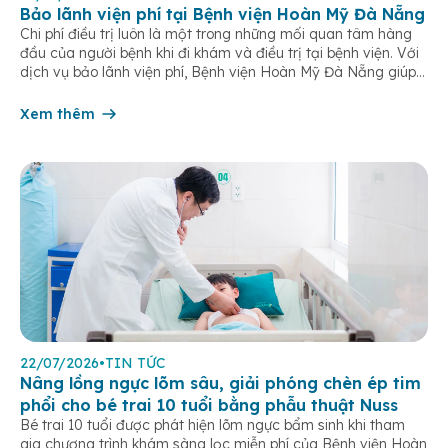
Bảo lãnh viện phí tại Bệnh viện Hoàn Mỹ Đà Nẵng
Chi phí điều trị luôn là một trong những mối quan tâm hàng
đầu của người bệnh khi đi khám và điều trị tại bệnh viện. Với
dịch vụ bảo lãnh viện phí, Bệnh viện Hoàn Mỹ Đà Nẵng giúp
khách hàng giảm bớt gánh nặng tài chính, đơn giản hóa thủ
tục thanh toán […]
Xem thêm
22/07/2026
•
TIN TỨC
Nâng lồng ngực lõm sâu, giải phóng chèn ép tim
phổi cho bé trai 10 tuổi bằng phẫu thuật Nuss
Bé trai 10 tuổi được phát hiện lõm ngực bẩm sinh khi tham
gia chương trình khám sàng lọc miễn phí của Bệnh viện Hoàn