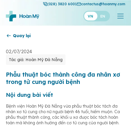
(028) 3820 6001
contactus@hoanmy.com
VN
EN
Quay lại
Hoàn Mỹ
Hoàn Mỹ Gold
02/07/2024
Tác giả: Hoàn Mỹ Đà Nẵng
Hạnh Phúc
Thuận Mỹ
Phẫu thuật bóc thành công đa nhân xơ
trong tử cung người bệnh
Nội dung bài viết
Bệnh viện Hoàn Mỹ Đà Nẵng vừa phẫu thuật bóc tách đa
nhân xơ tử cung cho nữ người bệnh 46 tuổi, hiếm muộn. Ca
phẫu thuật thành công, các khối u xơ được bóc tách hoàn
toàn mà không ảnh hưởng đến cơ tử cung của người bệnh.