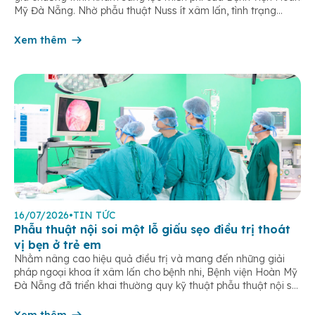
Mỹ Đà Nẵng. Nhờ phẫu thuật Nuss ít xâm lấn, tình trạng
chèn ép tim phổi được cải thiện, trẻ hồi phục nhanh sau 5
ngày điều trị. Lõm ngực […]
Xem thêm
16/07/2026
•
TIN TỨC
Phẫu thuật nội soi một lỗ giấu sẹo điều trị thoát
vị bẹn ở trẻ em
Nhằm nâng cao hiệu quả điều trị và mang đến những giải
pháp ngoại khoa ít xâm lấn cho bệnh nhi, Bệnh viện Hoàn Mỹ
Đà Nẵng đã triển khai thường quy kỹ thuật phẫu thuật nội soi
một lỗ trong điều trị thoát vị bẹn trẻ em. Đây là phương pháp
hiện đại giúp […]
Xem thêm