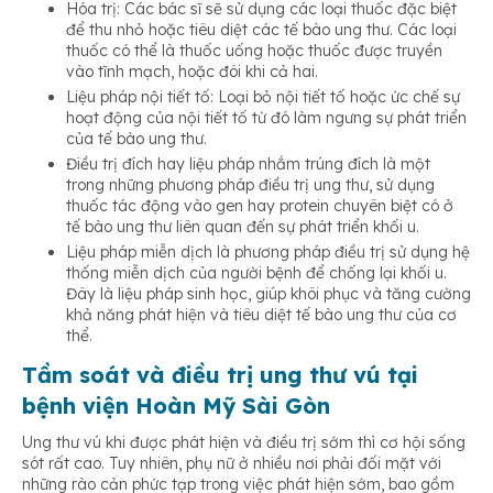
Hóa trị: Các bác sĩ sẽ sử dụng các loại thuốc đặc biệt
để thu nhỏ hoặc tiêu diệt các tế bào ung thư. Các loại
thuốc có thể là thuốc uống hoặc thuốc được truyền
vào tĩnh mạch, hoặc đôi khi cả hai.
Liệu pháp nội tiết tố: Loại bỏ nội tiết tố hoặc ức chế sự
hoạt động của nội tiết tố từ đó làm ngưng sự phát triển
của tế bào ung thư.
Điều trị đích hay liệu pháp nhắm trúng đích là một
trong những phương pháp điều trị ung thư, sử dụng
thuốc tác động vào gen hay protein chuyên biệt có ở
tế bào ung thư liên quan đến sự phát triển khối u.
Liệu pháp miễn dịch là phương pháp điều trị sử dụng hệ
thống miễn dịch của người bệnh để chống lại khối u.
Đây là liệu pháp sinh học, giúp khôi phục và tăng cường
khả năng phát hiện và tiêu diệt tế bào ung thư của cơ
thể.
Tầm soát và điều trị ung thư vú tại
bệnh viện Hoàn Mỹ Sài Gòn
Ung thư vú khi được phát hiện và điều trị sớm thì cơ hội sống
sót rất cao. Tuy nhiên, phụ nữ ở nhiều nơi phải đối mặt với
những rào cản phức tạp trong việc phát hiện sớm, bao gồm