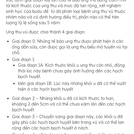
xác định giai đoạn lây lan của tế bào ung thư bằng cách mô
tả kích thước của ung thư và mức độ lan rộng, xét nghiệm
sinh học của bướu để từ đó phân loại bệnh ung thư vú thuộc
nhóm nào và có định hướng điều trị, phần nào có thể tiên
lượng tỷ lệ sống sau 5 năm.
Ung thư vú được chia thành 4 giai đoạn:
Giai đoạn 0: Những tế bào ung thư được phát hiện ở các
ống dẫn sữa, còn được gọi là ung thư biểu mô tuyến vú tại
chỗ.
Giai đoạn 1:
Giai đoạn 1A: Kích thước khối u ung thư còn nhỏ, đồng
thời lúc này bệnh chưa gây ảnh hưởng đến các hạch
bạch huyết.
Đến giai đoạn 1B: Lúc này những khối u đã có thể xuất
hiện ở các hạch bạch huyết.
Giai đoạn 2 – Những khối u đã có kích thước to hơn,
khoảng 2 đến 5cm và có thể chưa xâm lấn đến các hạch
bạch huyết.
Giai đoạn 3 – Chuyển sang giai đoạn này, các khối u đã
gây phù các hạch bạch huyết bên trong vú và có thể lan
rộng đến các hạch bạch huyết ở nách.