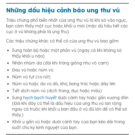
Những dấu hiệu cảnh báo ung thư vú
Triệu chứng phổ biến nhất của ung thư vú là khi sờ vào ngực,
bạn cảm thấy một cục hoặc khối u mới (mặc dù hầu hết các
cục ở vú không phải là ung thư).
Các triệu chứng khác có thể có của ung thư vú bao gồm:
Sưng toàn bộ hoặc một phần vú (ngay cả khi không sờ
thấy khối u nào)
Nhăn nhúm da (đôi khi trông giống như vỏ cam)
Đau vú hoặc núm vú
Núm vú tụt (co rút)
Núm vú hoặc da vú đỏ, khô, bong tróc hoặc dày lên
Tiết dịch núm vú (dịch trong, đục hoặc máu)
Sưng
hạch bạch huyết
dưới cánh tay hoặc gần xương đòn
(Đôi khi đây có thể là dấu hiệu của ung thư vú lan rộng
ngay cả trước khi khối u ban đầu ở vú đủ lớn để có thể sờ
thấy.)
Khối u gần vú hoặc dưới cánh tay của bạn kéo dài trong
suốt chu kỳ kinh nguyệt của bạn.