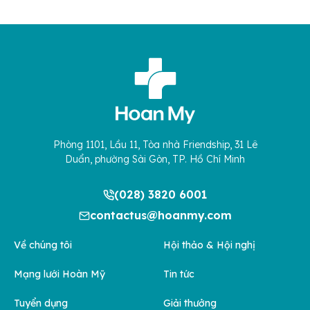
Phòng 1101, Lầu 11, Tòa nhà Friendship, 31 Lê
Duẩn, phường Sài Gòn, TP. Hồ Chí Minh
(028) 3820 6001
contactus@hoanmy.com
Về chúng tôi
Hội thảo & Hội nghị
Mạng lưới Hoàn Mỹ
Tin tức
Tuyển dụng
Giải thưởng