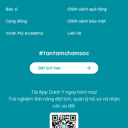
Bác sĩ
Chính sách quà tặng
Cộng đồng
Chính sách bảo mật
Hoàn Mỹ Academy
Liên hệ
#tantamchamsoc
Đặt lịch hẹn
Tải App Danh Y ngay hôm nay!
Trải nghiệm tính năng đặt lịch, quản lý hồ sơ và nhận
các ưu đãi.