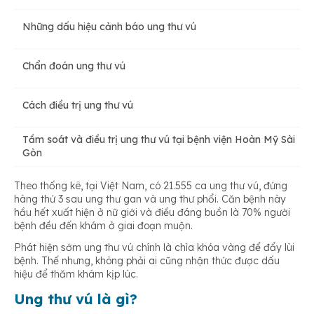
Những dấu hiệu cảnh báo ung thư vú
Chẩn đoán ung thư vú
Cách điều trị ung thư vú
Tầm soát và điều trị ung thư vú tại bệnh viện Hoàn Mỹ Sài
Gòn
Theo thống kê, tại Việt Nam, có 21.555 ca ung thư vú, đứng
hàng thứ 3 sau ung thư gan và ung thư phổi. Căn bệnh này
hầu hết xuất hiện ở nữ giới và điều đáng buồn là 70% người
bệnh đều đến khám ở giai đoạn muộn.
Phát hiện sớm ung thư vú chính là chìa khóa vàng để đẩy lùi
bệnh. Thế nhưng, không phải ai cũng nhận thức được dấu
hiệu để thăm khám kịp lúc.
Ung thư vú là gì?