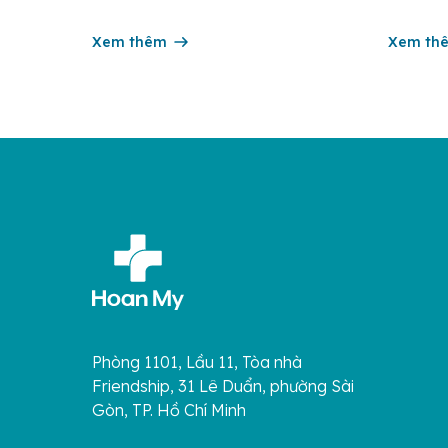
phóng điện đột ngột, quá mức và đồng
dưỡng, nữ
thời của các tế bào thần kinh trong não.
và các n
Những cơn này có thể gây ra rối loạn
Xem thêm
trên toà
Xem th
vận […]
âm thầm 
Phòng 1101, Lầu 11, Tòa nhà
Friendship, 31 Lê Duẩn, phường Sài
Gòn, TP. Hồ Chí Minh