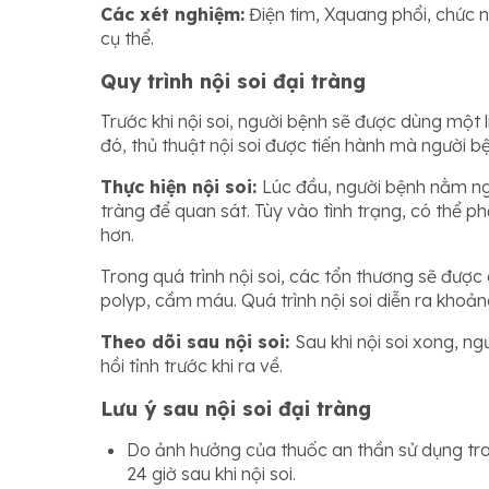
Các xét nghiệm:
Điện tim, Xquang phổi, chức 
cụ thể.
Quy trình nội soi đại tràng
Trước khi nội soi, người bệnh sẽ được dùng một 
đó, thủ thuật nội soi được tiến hành mà người 
Thực hiện nội soi:
Lúc đầu, người bệnh nằm ng
tràng để quan sát. Tùy vào tình trạng, có thể p
hơn.
Trong quá trình nội soi, các tổn thương sẽ được 
polyp, cầm máu. Quá trình nội soi diễn ra khoả
Theo dõi sau nội soi:
Sau khi nội soi xong, ng
hồi tỉnh trước khi ra về.
Lưu ý sau nội soi đại tràng
Do ảnh hưởng của thuốc an thần sử dụng tro
24 giờ sau khi nội soi.