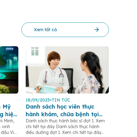
Xem tất cả
18/09/2025
•
TIN TỨC
n Mỹ
Danh sách học viên thực
g hiệu
hành khám, chữa bệnh tại
í Minh,
Danh sách thực hành bác sĩ đợt 1. Xem
25”
bệnh viện Hoàn Mỹ Sài Gòn
 vinh
chi tiết tại đây Danh sách thực hành
 đầu Việt
điều dưỡng đợt 1. Xem chi tiết tại đây