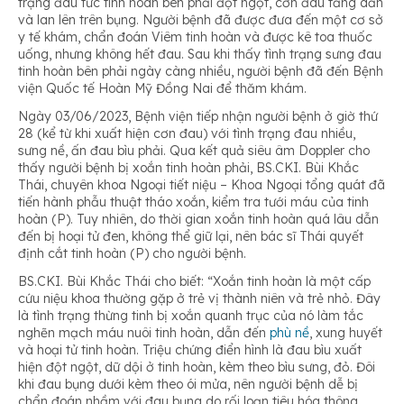
trạng đau tức tinh hoàn bên phải đột ngột, cơn đau tăng dần
và lan lên trên bụng. Người bệnh đã được đưa đến một cơ sở
y tế khám, chẩn đoán Viêm tinh hoàn và được kê toa thuốc
uống, nhưng không hết đau. Sau khi thấy tình trạng sưng đau
tinh hoàn bên phải ngày càng nhiều, người bệnh đã đến Bệnh
viện Quốc tế Hoàn Mỹ Đồng Nai để thăm khám.
Ngày 03/06/2023, Bệnh viện tiếp nhận người bệnh ở giờ thứ
28 (kể từ khi xuất hiện cơn đau) với tình trạng đau nhiều,
sưng nề, ấn đau bìu phải. Qua kết quả siêu âm Doppler cho
thấy người bệnh bị xoắn tinh hoàn phải, BS.CKI. Bùi Khắc
Thái, chuyên khoa Ngoại tiết niệu – Khoa Ngoại tổng quát đã
tiến hành phẫu thuật tháo xoắn, kiểm tra tưới máu của tinh
hoàn (P). Tuy nhiên, do thời gian xoắn tinh hoàn quá lâu dẫn
đến bị hoại tử đen, không thể giữ lại, nên bác sĩ Thái quyết
định cắt tinh hoàn (P) cho người bệnh.
BS.CKI. Bùi Khắc Thái cho biết: “Xoắn tinh hoàn là một cấp
cứu niệu khoa thường gặp ở trẻ vị thành niên và trẻ nhỏ. Đây
là tình trạng thừng tinh bị xoắn quanh trục của nó làm tắc
nghẽn mạch máu nuôi tinh hoàn, dẫn đến
phù nề
, xung huyết
và hoại tử tinh hoàn. Triệu chứng điển hình là đau bìu xuất
hiện đột ngột, dữ dội ở tinh hoàn, kèm theo bìu sưng, đỏ. Đôi
khi đau bụng dưới kèm theo ói mửa, nên người bệnh dễ bị
chẩn đoán nhầm với đau bụng do rối loạn tiêu hóa thông