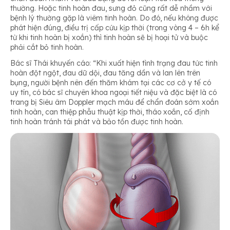
thường. Hoặc tinh hoàn đau, sưng đỏ cũng rất dễ nhầm với
bệnh lý thường gặp là viêm tinh hoàn. Do đó, nếu không được
phát hiện đúng, điều trị cấp cứu kịp thời (trong vòng 4 – 6h kể
từ khi tinh hoàn bị xoắn) thì tinh hoàn sẽ bị hoại tử và buộc
phải cắt bỏ tinh hoàn.
Bác sĩ Thái khuyến cáo: “Khi xuất hiện tình trạng đau tức tinh
hoàn đột ngột, đau dữ dội, đau tăng dần và lan lên trên
bụng, người bệnh nên đến thăm khám tại các cơ cở y tế có
uy tín, có bác sĩ chuyên khoa ngoại tiết niệu và đặc biệt là có
trang bị Siêu âm Doppler mạch máu để chẩn đoán sớm xoắn
tinh hoàn, can thiệp phẫu thuật kịp thời, tháo xoắn, cố định
tinh hoàn tránh tái phát và bảo tồn được tinh hoàn.