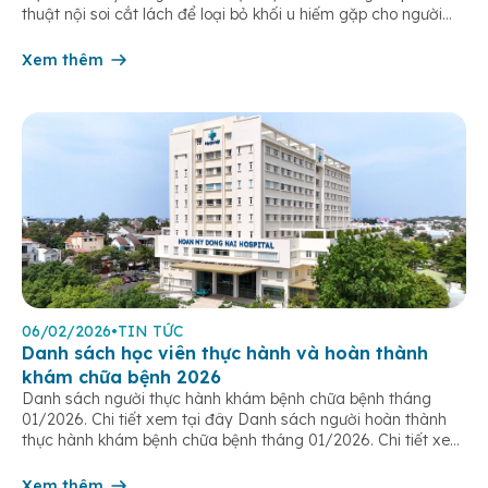
thuật nội soi cắt lách để loại bỏ khối u hiếm gặp cho người
bệnh L.T.T.M (sinh năm 1987, ngụ tại phường Tân Triều). Đáng
chú ý, khối u này hoàn […]
Xem thêm
06/02/2026
•
TIN TỨC
Danh sách học viên thực hành và hoàn thành
khám chữa bệnh 2026
Danh sách người thực hành khám bệnh chữa bệnh tháng
01/2026. Chi tiết xem tại đây Danh sách người hoàn thành
thực hành khám bệnh chữa bệnh tháng 01/2026. Chi tiết xem
tại đây Danh sách người hoàn thành thực hành khám bệnh
chữa bệnh tháng 02/2026. Chi tiết xem tại đây Danh sách
Xem thêm