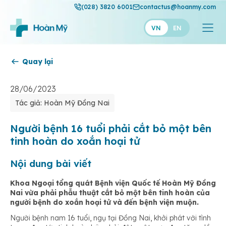
(028) 3820 6001
contactus@hoanmy.com
VN
EN
Quay lại
Hoàn Mỹ
Hoàn Mỹ Gold
28/06/2023
Tác giả: Hoàn Mỹ Đồng Nai
Hạnh Phúc
Thuận Mỹ
Người bệnh 16 tuổi phải cắt bỏ một bên
tinh hoàn do xoắn hoại tử
Nội dung bài viết
Khoa Ngoại tổng quát Bệnh viện Quốc tế Hoàn Mỹ Đồng
Nai vừa phải phẫu thuật cắt bỏ một bên tinh hoàn của
người bệnh do xoắn hoại tử và đến bệnh viện muộn.
Người bệnh nam 16 tuổi, ngụ tại Đồng Nai, khởi phát với tình