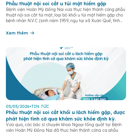
Phẫu thuật nội soi cắt u túi mật hiếm gặp
Bệnh viện Hoàn Mỹ Đồng Nai vừa thực hiện thành công phẫu
thuật nội soi cắt túi mật, loại bỏ khối u túi mật hiếm gặp cho
bệnh nhân N.V.C (sinh năm 1959, ngụ tại xã Xuân Quế, tỉnh
Đồng Nai). Bệnh nhân nhập viện trong tình trạng đau vùng
thượng vị kéo dài, kèm […]
Xem thêm
05/05/2026
•
TIN TỨC
Phẫu thuật nội soi cắt khối u lách hiếm gặp, được
phát hiện tình cờ qua khám sức khỏe định kỳ.
Vừa qua, các bác sĩ chuyên khoa Ngoại tổng quát tại Bệnh
viện Hoàn Mỹ Đồng Nai đã thực hiện thành công ca phẫu