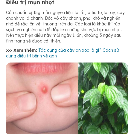
Điều trị mụn nhọt
Cần chuẩn bị 15g mỗi nguyên liệu: lá lốt, lá tía tô, lá ráy, cây
chanh và lá chanh. Bóc vỏ cây chanh, phơi khô và nghiền
nhỏ để rắc lên vết thương trên da. Các loại lá khác thì rửa
sạch và nghiền nát để đắp lên những khu vực bị mụn nhọt.
Nên thực hiện điều này mỗi ngày 1 lần, khoảng 3 ngày sau
tình trạng sẽ được cải thiện.
>>> Xem thêm:
Tác dụng của cây an xoa là gì? Cách sử
dụng điều trị bệnh về gan