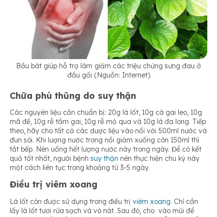
Bầu bát giúp hỗ trợ làm giảm các triệu chứng sưng đau ở
đầu gối (Nguồn: Internet)
Chữa phù thũng do suy thận
Các nguyên liệu cần chuẩn bị: 20g lá lốt, 10g cà gai leo, 10g
mã đề, 10g rễ tầm gai, 10g rễ mỏ qua và 10g lá đa long. Tiếp
theo, hãy cho tất cả các dược liệu vào nồi với 500ml nước và
đun sôi. Khi lượng nước trong nồi giảm xuống còn 150ml thì
tắt bếp. Nên uống hết lượng nước này trong ngày. Để có kết
quả tốt nhất, người bệnh
suy thận
nên thực hiện chu kỳ này
một cách liên tục trong khoảng từ 3-5 ngày.
Điều trị viêm xoang
Lá lốt còn được sử dụng trong điều trị
viêm xoang
. Chỉ cần
lấy lá lốt tươi rửa sạch và vò nát. Sau đó, cho vào mũi để