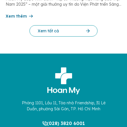
Nam 2025” – một giải thưởng uy tín do Viện Phát triển Sáng
chế và Đổi mới Công nghệ phối hợp với Trung tâm Nghiên
cứu Phát triển Doanh nghiệp Châu Á […]
Xem thêm
Xem tất cả
Phòng 1101, Lầu 11, Tòa nhà Friendship, 31 Lê
Duẩn, phường Sài Gòn, TP. Hồ Chí Minh
(028) 3820 6001