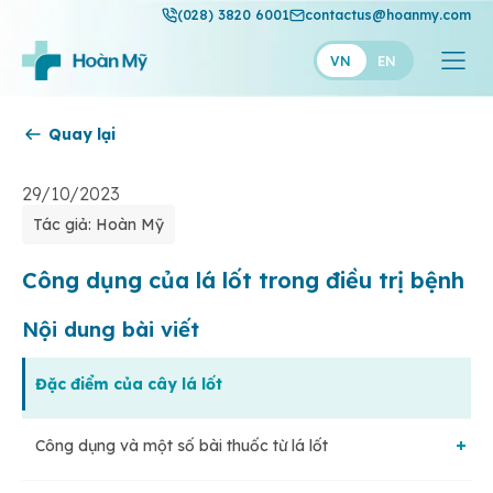
(028) 3820 6001
contactus@hoanmy.com
VN
EN
Quay lại
Hoàn Mỹ
Hoàn Mỹ Gold
29/10/2023
Tác giả: Hoàn Mỹ
Hạnh Phúc
Thuận Mỹ
Công dụng của lá lốt trong điều trị bệnh
Nội dung bài viết
Đặc điểm của cây lá lốt
Công dụng và một số bài thuốc từ lá lốt