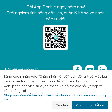
Tải App Danh Y ngay hôm nay!
Trải nghiệm tính năng đặt lịch, quản lý hồ sơ và nhận
các ưu đãi.
Kết nối với chúng tôi
Bằng cách nhấp vào "Chấp nhận tất cả", bạn đồng ý với việc lưu
trữ cookie trên thiết bị của mình để cải thiện điều hướng trang
Copyright 2026 © Hoan My Corporation
Chính sách bảo mật
web, phân tích việc sử dụng trang và hỗ trợ các nỗ lực tiếp thị
của chúng tôi.
Nhấp vào đây để tìm hiểu thêm về chính sách cookie của chúng
tôi
Chuyên khoa
Tìm bác sĩ
Đặt lịch
Liên hệ
Từ chối
Chấp nhận tất cả