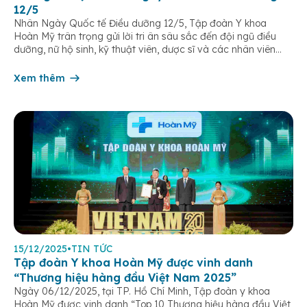
12/5
Nhân Ngày Quốc tế Điều dưỡng 12/5, Tập đoàn Y khoa
Hoàn Mỹ trân trọng gửi lời tri ân sâu sắc đến đội ngũ điều
dưỡng, nữ hộ sinh, kỹ thuật viên, dược sĩ và các nhân viên
chăm sóc người bệnh trên toàn hệ thống – những người luôn
âm thầm đồng hành trên […]
Xem thêm
15/12/2025
•
TIN TỨC
Tập đoàn Y khoa Hoàn Mỹ được vinh danh
“Thương hiệu hàng đầu Việt Nam 2025”
Ngày 06/12/2025, tại TP. Hồ Chí Minh, Tập đoàn y khoa
Hoàn Mỹ được vinh danh “Top 10 Thương hiệu hàng đầu Việt