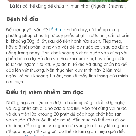
Lá lốt có thể dùng để chữa trị mụn nhọt (Nguồn: Internet)
Bệnh tổ đỉa
Để giải quyết vấn đề
tổ đỉa
trên bàn tay, có thể áp dụng
phương pháp chữa trị từ cây phắc phạt. Trước hết, cần chuẩn
bị khoảng 30g lá lốt, sau đó tiến hành rửa sạch. Tiếp theo,
hãy giã nát phần lá này và vắt để lấy nước cốt, sau đó dùng
uống trong ngày. Bạn cho khoảng 3 chén nước vào cùng với
phần bã còn lại và đun sôi. Sau khi nước sôi, hãy dùng nước
lá lốt để ngâm rửa khu vực da bị tổ đỉa và dùng phần bã để
đắp lên vết thương. Nên thực hiện quy trình này 2 lần mỗi
ngày, và sau khoảng 1 tuần, bạn sẽ thấy tình trạng của mình
cải thiện
Điều trị viêm nhiễm âm đạo
Những nguyên liệu cần được chuẩn bị: 50g lá lốt, 40g nghệ
và 20g phèn chua. Cho các dược liệu vào nồi cùng với nước
và đun trên lửa khoảng 20 phút để các hoạt chất hòa tan
vào nước. Chờ nước thuốc nguội đến mức có thể chịu được
rồi dùng để xông hơi và ngâm rửa vùng kín. Lưu ý không nên
để quá nguội để xông bởi có thể sẽ làm giảm hiệu quả điều