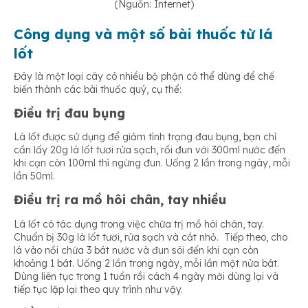
(Nguồn: Internet)
Công dụng và một số bài thuốc từ lá
lốt
Đây là một loại cây có nhiều bộ phận có thể dùng để chế
biến thành các bài thuốc quý, cụ thể:
Điều trị đau bụng
Lá lốt được sử dụng để giảm tình trạng đau bụng, bạn chỉ
cần lấy 20g lá lốt tươi rửa sạch, rồi đun với 300ml nước đến
khi cạn còn 100ml thì ngừng đun. Uống 2 lần trong ngày, mỗi
lần 50ml.
Điều trị ra mồ hôi chân, tay nhiều
Lá lốt có tác dụng trong việc chữa trị mồ hôi chân, tay.
Chuẩn bị 30g lá lốt tươi, rửa sạch và cắt nhỏ. Tiếp theo, cho
lá vào nồi chứa 3 bát nước và đun sôi đến khi cạn còn
khoảng 1 bát. Uống 2 lần trong ngày, mỗi lần một nửa bát.
Dùng liên tục trong 1 tuần rồi cách 4 ngày mới dùng lại và
tiếp tục lặp lại theo quy trình như vậy.