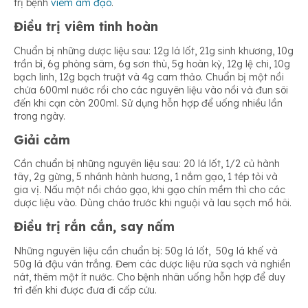
trị bệnh
viêm âm đạo
.
Điều trị viêm tinh hoàn
Chuẩn bị những dược liệu sau: 12g lá lốt, 21g sinh khương, 10g
trần bì, 6g phòng sâm, 6g sơn thù, 5g hoàn kỳ, 12g lệ chi, 10g
bạch linh, 12g bạch truật và 4g cam thảo. Chuẩn bị một nồi
chứa 600ml nước rồi cho các nguyên liệu vào nồi và đun sôi
đến khi cạn còn 200ml. Sử dụng hỗn hợp để uống nhiều lần
trong ngày.
Giải cảm
Cần chuẩn bị những nguyên liệu sau: 20 lá lốt, 1/2 củ hành
tây, 2g gừng, 5 nhánh hành hương, 1 nắm gạo, 1 tép tỏi và
gia vị. Nấu một nồi cháo gạo, khi gạo chín mềm thì cho các
dược liệu vào. Dùng cháo trước khi nguội và lau sạch mồ hôi.
Điều trị rắn cắn, say nấm
Những nguyên liệu cần chuẩn bị: 50g lá lốt, 50g lá khế và
50g lá đậu ván trắng. Đem các dược liệu rửa sạch và nghiền
nát, thêm một ít nước. Cho bệnh nhân uống hỗn hợp để duy
trì đến khi được đưa đi cấp cứu.