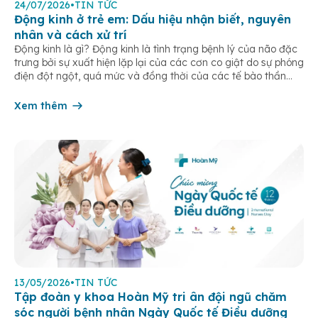
24/07/2026
•
TIN TỨC
Động kinh ở trẻ em: Dấu hiệu nhận biết, nguyên
nhân và cách xử trí
Động kinh là gì? Động kinh là tình trạng bệnh lý của não đặc
trưng bởi sự xuất hiện lặp lại của các cơn co giật do sự phóng
điện đột ngột, quá mức và đồng thời của các tế bào thần
kinh trong não. Những cơn này có thể gây ra rối loạn vận […]
Xem thêm
13/05/2026
•
TIN TỨC
Tập đoàn y khoa Hoàn Mỹ tri ân đội ngũ chăm
sóc người bệnh nhân Ngày Quốc tế Điều dưỡng