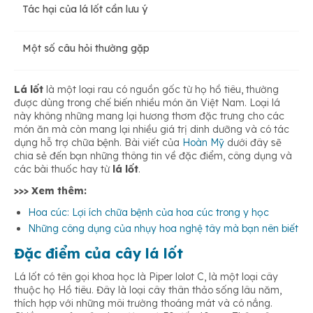
Tác hại của lá lốt cần lưu ý
Điều trị đau bụng
Một số câu hỏi thường gặp
Điều trị ra mồ hôi chân, tay nhiều
Lá lốt
là một loại rau có nguồn gốc từ họ hồ tiêu, thường
được dùng trong chế biến nhiều món ăn Việt Nam. Loại lá
Điều trị mụn nhọt
này không những mang lại hương thơm đặc trưng cho các
món ăn mà còn mang lại nhiều giá trị dinh dưỡng và có tác
dụng hỗ trợ chữa bệnh. Bài viết của
Hoàn Mỹ
dưới đây sẽ
Bệnh tổ đỉa
chia sẻ đến bạn những thông tin về đặc điểm, công dụng và
các bài thuốc hay từ
lá lốt
.
>>> Xem thêm:
Điều trị viêm nhiễm âm đạo
Hoa cúc: Lợi ích chữa bệnh của hoa cúc trong y học
Những công dụng của nhụy hoa nghệ tây mà bạn nên biết
Đặc điểm của cây lá lốt
Điều trị viêm tinh hoàn
Lá lốt có tên gọi khoa học là Piper lolot C, là một loại cây
thuộc họ Hồ tiêu. Đây là loại cây thân thảo sống lâu năm,
Giải cảm
thích hợp với những môi trường thoáng mát và có nắng.