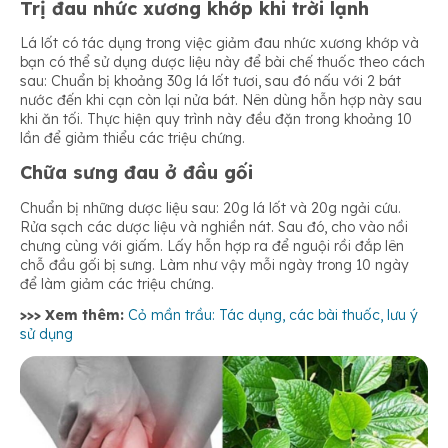
Trị đau nhức xương khớp khi trời lạnh
Lá lốt có tác dụng trong việc giảm đau nhức xương khớp và
bạn có thể sử dụng dược liệu này để bài chế thuốc theo cách
sau: Chuẩn bị khoảng 30g lá lốt tươi, sau đó nấu với 2 bát
nước đến khi cạn còn lại nửa bát. Nên dùng hỗn hợp này sau
khi ăn tối. Thực hiện quy trình này đều đặn trong khoảng 10
lần để giảm thiểu các triệu chứng.
Chữa sưng đau ở đầu gối
Chuẩn bị những dược liệu sau: 20g lá lốt và 20g ngải cứu.
Rửa sạch các dược liệu và nghiền nát. Sau đó, cho vào nồi
chưng cùng với giấm. Lấy hỗn hợp ra để nguội rồi đắp lên
chỗ đầu gối bị sưng. Làm như vậy mỗi ngày trong 10 ngày
để làm giảm các triệu chứng.
>>> Xem thêm:
Cỏ mần trầu: Tác dụng, các bài thuốc, lưu ý
sử dụng