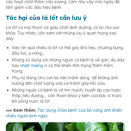
các hoạt chất thấm vào xoang. Làm như vậy mỗi ngày để
làm giảm các dấu hiệu bệnh.
Tác hại của lá lốt cần lưu ý
Lá lốt có mùi thơm và giàu chất dinh dưỡng, có lợi cho sức
khỏe. Tuy nhiên, cần xem xét những lưu ý quan trọng sau
đây:
Việc ăn quá nhiều lá lốt có thể gây khó tiêu, chướng bụng,
đầy hơi, ợ nóng,…
Không sử dụng với những người có bệnh lý về gan, dạ dày
hay
nhiệt miệng
vì có thể khiến tình trạng thêm trầm
trọng.
Phụ nữ đang cho con bú nên tránh dùng để không ảnh
hưởng đến chất lượng sữa và tránh gây tắc sữa.
Những người có bệnh lý về tim mạch, huyết áp cao hoặc
thấp, tiểu đường,… cần tham khảo ý kiến của bác sĩ trước
khi uống nước lá lốt.
>>> Xem thêm:
Tác dụng chữa bệnh của bồ công anh khiến
nhiều người kinh ngạc