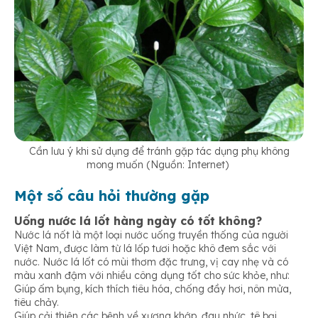
Cần lưu ý khi sử dụng để tránh gặp tác dụng phụ không
mong muốn (Nguồn: Internet)
Một số câu hỏi thường gặp
Uống nước lá lốt hàng ngày có tốt không?
Nước lá nốt là một loại nước uống truyền thống của người
Việt Nam, được làm từ lá lốp tươi hoặc khô đem sắc với
nước. Nước lá lốt có mùi thơm đặc trưng, vị cay nhẹ và có
màu xanh đậm với nhiều công dụng tốt cho sức khỏe, như:
Giúp ấm bụng, kích thích tiêu hóa, chống đầy hơi, nôn mửa,
tiêu chảy.
Giúp cải thiện các bệnh về xương khớp, đau nhức, tê bại.