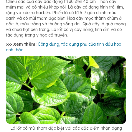
Chiều cao của cây dao động từ 30 đến 40 cm. Thân cây
mềm mại và có nhiều khớp nối. Lá cây có dạng hình trái tim,
rộng và xòe ra hai bên. Phiến lá có từ 5-7 gân chính màu
Điều trị rắn cắn, say nấm
xanh và có mùi thơm đặc biệt. Hoa cây mọc thành chùm ở
gốc lá, màu trắng và thường sống dai. Quả cây là quả mọng
và chứa hạt bên trong. Lá lốt có vị cay nồng, tính ấm và có
tác dụng trong y học cổ truyền.
Trị đau nhức xương khớp khi trời lạnh
>>> Xem thêm:
Công dụng, tác dụng phụ của tinh dầu hoa
anh thảo
Chữa sưng đau ở đầu gối
Chữa phù thũng do suy thận
Điều trị viêm xoang
Lá lốt có mùi thơm đặc biệt với các đặc điểm nhận dạng