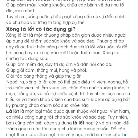
Giúp cầm máu, kháng khuẩn, chữa các bệnh về da như tổ
đỉa, mụn nhọt.
Tuy nhiên, uống nước phắc phạt cũng cần có sự điều chỉnh
và phù hợp với từng trường hợp cụ thể.
Xông lá lốt có tác dụng gì?
Xông lá lốt là một phương pháp dân gian được nhiều người
áp dụng để chăm sóc sức khỏe và sắc đẹp. Phương pháp
này được thực hiện bằng cách đun sôi lá lốt với nước rồi để
hơi nóng bay ra xông vào mặt hoặc toàn thân. Xông có
những tác dụng sau:
Giúp làm mềm da, duy trì độ ẩm và đàn hồi cho da.
Giúp giải cảm, thông mũi, họng và phổi.
Giải tỏa căng thẳng và giúp thư giãn.
Ngoài ra, xông lá lốt còn có thể giúp điều trị viêm xoang, hỗ
trợ chữa viêm nhiễm vùng kín, chữa đau nhức xương khớp, trị
mụn, trắng da, và hỗ trợ chữa bệnh trĩ. Tuy nhiên, bạn nên tìm
hiểu kỹ và tham khảo ý kiến của bác sĩ trước khi áp dụng bất
kỳ phương pháp chăm sóc sức khỏe nào.
Lá lốt
là một loại thảo dược quen thuộc với người Việt Nam,
có nhiều công dụng tốt cho sức khỏe và sắc đẹp. Tuy nhiên,
bạn cũng cần biết cách sử dụng
lá lốt
hợp lý và an toàn, để
tránh gây ra các tác dụng phụ không mong muốn. Để cập
nhật thêm các cập nhật mới về y học, mời bạn truy cập
Tin