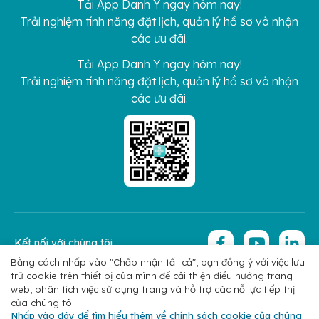
Tải App Danh Y ngay hôm nay!
Trải nghiệm tính năng đặt lịch, quản lý hồ sơ và nhận
các ưu đãi.
Tải App Danh Y ngay hôm nay!
Trải nghiệm tính năng đặt lịch, quản lý hồ sơ và nhận
các ưu đãi.
Kết nối với chúng tôi
Bằng cách nhấp vào "Chấp nhận tất cả", bạn đồng ý với việc lưu
trữ cookie trên thiết bị của mình để cải thiện điều hướng trang
Copyright 2026 © Hoan My Corporation
Chính sách bảo mật
web, phân tích việc sử dụng trang và hỗ trợ các nỗ lực tiếp thị
của chúng tôi.
Nhấp vào đây để tìm hiểu thêm về chính sách cookie của chúng