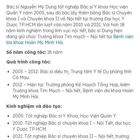
Bác sĩ Nguyễn Mỹ Dung tốt nghiệp Bác sĩ Y khoa Học viện
Quân Y năm 2005, sau đó bác lấy thêm bằng Bác sĩ Chuyên
khoa I và Chuyên khoa II về Nội tiết tại trường Đại học Y
Dược TP.HCM lần lượt vào năm 2010 và 2021. Với hơn 18
năm kinh nghiệm trong lĩnh vực nội tiết, bác sĩ Dung hiện
đang giữ chức Trưởng khoa Tim mạch – Nội tiết tại
Bệnh viện
Đa khoa Hoàn Mỹ Minh Hải
.
Số năm công tác:
18 năm
Quá trình công tác:
2005 – 2012: Bác sĩ điều trị, Trung tâm Y tế Dự phòng tỉnh
Cà Mau.
2012 – Hiện tại: Trưởng phòng Kế Hoạch Tổng Hợp, kiêm
Trưởng khoa Tim Mạch – Nội tiết, Bệnh viện đa khoa Hoàn
Mỹ Minh Hải.
Kinh nghiệm và đào tạo:
2005: Tốt nghiệp Bác sĩ Y Khoa, Học Viện Quân Y.
2010: Tốt nghiệp Bác sĩ chuyên khoa I – Nội Tiết, đại học
Y Dược TP.HCM.
2021: Tốt nghiệp Bác sĩ chuyên khoa II – Nội tiết, trường