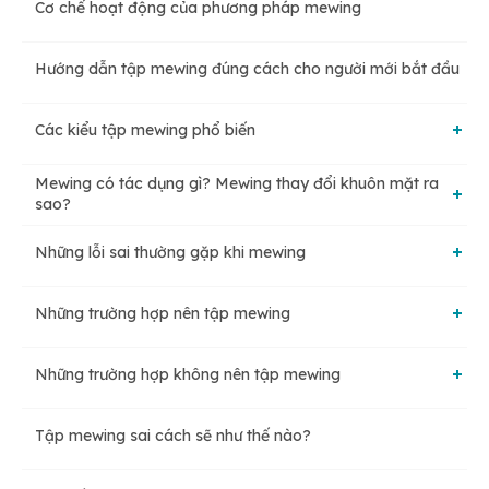
Cơ chế hoạt động của phương pháp mewing
Hướng dẫn tập mewing đúng cách cho người mới bắt đầu
Các kiểu tập mewing phổ biến
Mewing có tác dụng gì? Mewing thay đổi khuôn mặt ra
Soft mewing
sao?
Những lỗi sai thường gặp khi mewing
Cải thiện đường nét khuôn mặt
Hard mewing
Những trường hợp nên tập mewing
Đặt sai tư thế lưỡi
Giúp thở đúng chuẩn
Những trường hợp không nên tập mewing
Hô hàm
Thiếu sự kiên nhẫn
Nhẹ nhàng, dễ thực hiện
Tập mewing sai cách sẽ như thế nào?
Khớp cắn ngược
Khớp cắn sâu
Thở bằng miệng