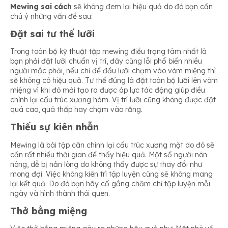
Mewing sai cách
sẽ không đem lại hiệu quả do đó bạn cần
chú ý những vấn đề sau:
Đặt sai tư thế lưỡi
Trong toàn bộ kỹ thuật tập mewing điều trọng tâm nhất là
bạn phải đặt lưỡi chuẩn vị trí, đây cũng lỗi phổ biến nhiều
người mắc phải, nếu chỉ để đầu lưỡi chạm vào vòm miệng thì
sẽ không có hiệu quả. Tư thế đúng là đặt toàn bộ lưỡi lên vòm
miệng vì khi đó mới tạo ra được áp lực tác động giúp điều
chỉnh lại cấu trúc xương hàm. Vị trí lưỡi cũng không được đặt
quá cao, quá thấp hay chạm vào răng.
Thiếu sự kiên nhẫn
Mewing là bài tập cân chỉnh lại cấu trúc xương mặt do đó sẽ
cần rất nhiều thời gian để thấy hiệu quả. Một số người nôn
nóng, dễ bị nản lòng do không thấy được sự thay đổi như
mong đợi. Việc không kiên trì tập luyện cũng sẽ không mang
lại kết quả. Do đó bạn hãy cố gắng chăm chỉ tập luyện mỗi
ngày và hình thành thói quen.
Thở bằng miệng