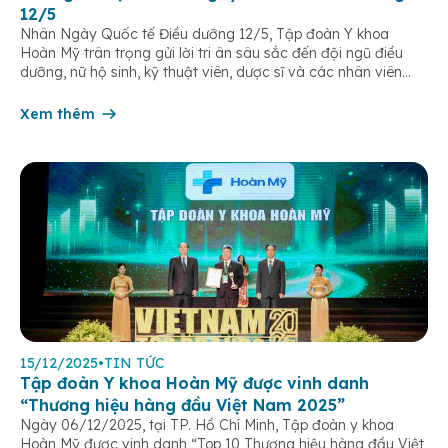
12/5
Nhân Ngày Quốc tế Điều dưỡng 12/5, Tập đoàn Y khoa
Hoàn Mỹ trân trọng gửi lời tri ân sâu sắc đến đội ngũ điều
dưỡng, nữ hộ sinh, kỹ thuật viên, dược sĩ và các nhân viên
chăm sóc người bệnh trên toàn hệ thống – những người luôn
âm thầm đồng hành trên […]
Xem thêm
15/12/2025
•
TIN TỨC
Tập đoàn Y khoa Hoàn Mỹ được vinh danh
“Thương hiệu hàng đầu Việt Nam 2025”
Ngày 06/12/2025, tại TP. Hồ Chí Minh, Tập đoàn y khoa
Hoàn Mỹ được vinh danh “Top 10 Thương hiệu hàng đầu Việt