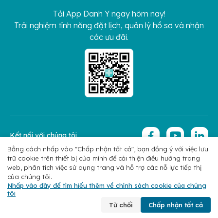
Tải App Danh Y ngay hôm nay!
Trải nghiệm tính năng đặt lịch, quản lý hồ sơ và nhận
các ưu đãi.
Kết nối với chúng tôi
Bằng cách nhấp vào "Chấp nhận tất cả", bạn đồng ý với việc lưu
trữ cookie trên thiết bị của mình để cải thiện điều hướng trang
Copyright 2026 © Hoan My Corporation
Chính sách bảo mật
web, phân tích việc sử dụng trang và hỗ trợ các nỗ lực tiếp thị
của chúng tôi.
Nhấp vào đây để tìm hiểu thêm về chính sách cookie của chúng
tôi
Chuyên khoa
Tìm bác sĩ
Đặt lịch
Liên hệ
Từ chối
Chấp nhận tất cả