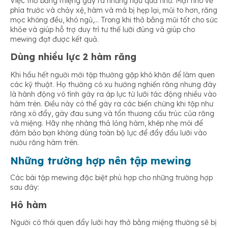
Việc thở bằng miệng gây ra những hậu quả như: Mặt nhô về
phía trước và chảy xệ, hàm và má bị hẹp lại, mũi to hơn, răng
mọc không đều, khó ngủ,… Trong khi thở bằng mũi tốt cho sức
khỏe và giúp hỗ trợ duy trì tư thế lưỡi đúng và giúp cho
mewing đạt được kết quả.
Dùng nhiều lực 2 hàm răng
Khi hầu hết người mới tập thường gặp khó khăn để làm quen
các kỹ thuật. Họ thường có xu hướng nghiến răng nhưng đây
là hành động vô tình gây ra áp lực từ lưỡi tác động nhiều vào
hàm trên. Điều này có thể gây ra các biến chứng khi tập như
răng xô đẩy, gây đau sưng và tổn thương cấu trúc của răng
và miệng. Hãy nhẹ nhàng thả lỏng hàm, khép nhẹ môi để
đảm bảo bạn không dùng toàn bộ lực để đẩy đầu lưỡi vào
nướu răng hàm trên.
Những trường hợp nên tập mewing
Các bài tập mewing đặc biệt phù hợp cho những trường hợp
sau đây:
Hô hàm
Người có thói quen đẩy lưỡi hay thở bằng miệng thường sẽ bị