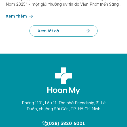
Nam 2025” – một giải thưởng uy tín do Viện Phát triển Sáng
chế và Đổi mới Công nghệ phối hợp với Trung tâm Nghiên
cứu Phát triển Doanh nghiệp Châu Á […]
Xem thêm
Xem tất cả
Phòng 1101, Lầu 11, Tòa nhà Friendship, 31 Lê
Duẩn, phường Sài Gòn, TP. Hồ Chí Minh
(028) 3820 6001