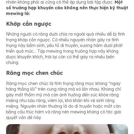
nhiên không phải ai cũng có thể áp dụng bài tập được.
Một
số trường hợp khuyến cáo không nên thực hiện kỹ thuật
mewing là:
Khớp cắn ngược
Những người có răng dưới chìa ra ngoài quá nhiều dễ bị tình
trạng khớp cắn ngược. Có nhiều nguyên nhân gây ra tình
trạng này bẩm sinh, yếu tố di truyền, xương hàm dưới phát
triển quá mức… Tập mewing trong trường hợp này không
được khuyến khích, trái lại còn có thể gây ra nhiều biến
chứng.
Răng mọc chen chúc
Răng mọc chen chúc là tình trạng răng mọc không “ngay
hàng thẳng lối” trên cung răng mà xô lấn nhau. Không chỉ
gây mất thẩm mỹ mà còn ảnh hưởng đến sức khỏe răng
miệng như sâu răng, viêm lợi, khó khăn khi vệ sinh răng
miệng. Nguyên nhân thường là do di truyền hoặc mất cân
bằng cấu trúc hàm và răng nên mewing không có tác giải
quyết vấn đề này.