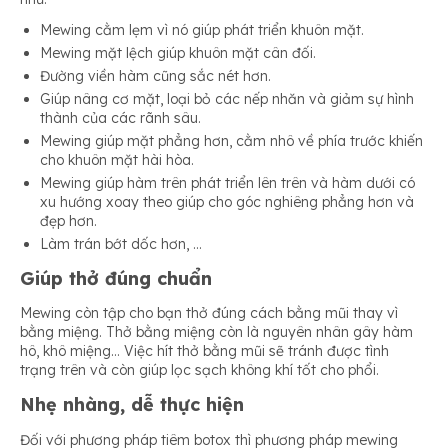
Mewing cằm lẹm vì nó giúp phát triển khuôn mặt.
Mewing mặt lệch giúp khuôn mặt cân đối.
Đường viền hàm cũng sắc nét hơn.
Giúp nâng cơ mặt, loại bỏ các nếp nhăn và giảm sự hình
thành của các rãnh sâu.
Mewing giúp mặt phẳng hơn, cằm nhô về phía trước khiến
cho khuôn mặt hài hòa.
Mewing giúp hàm trên phát triển lên trên và hàm dưới có
xu hướng xoay theo giúp cho góc nghiêng phẳng hơn và
đẹp hơn.
Làm trán bớt dốc hơn, …
Giúp thở đúng chuẩn
Mewing còn tập cho bạn thở đúng cách bằng mũi thay vì
bằng miệng. Thở bằng miệng còn là nguyên nhân gây hàm
hô, khô miệng… Việc hít thở bằng mũi sẽ tránh được tình
trạng trên và còn giúp lọc sạch không khí tốt cho phổi.
Nhẹ nhàng, dễ thực hiện
Đối với phương pháp tiêm botox thì phương pháp mewing