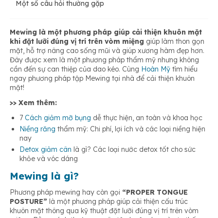
Một số câu hỏi thường gặp
Răng mọc chen chúc
Khớp cắn hở
Dùng nhiều lực 2 hàm răng
Mewing là một phương pháp giúp cải thiện khuôn mặt
khi đặt lưỡi đúng vị trí trên vòm miệng
giúp làm thon gọn
mặt, hỗ trợ nâng cao sống mũi và giúp xương hàm đẹp hơn.
Đây được xem là một phương pháp thẩm mỹ nhưng không
cần đến sự can thiệp của dao kéo. Cùng
Hoàn Mỹ
tìm hiểu
ngay phương pháp tập Mewing tại nhà để cải thiện khuôn
mặt!
>> Xem thêm:
7
Cách giảm mỡ bụng
dễ thực hiện, an toàn và khoa học
Niềng răng
thẩm mỹ: Chi phí, lợi ích và các loại niềng hiện
nay
Detox giảm cân
là gì? Các loại nước detox tốt cho sức
khỏe và vóc dáng
Mewing là gì?
Phương pháp mewing hay còn gọi
“PROPER TONGUE
POSTURE”
là một phương pháp giúp cải thiện cấu trúc
khuôn mặt thông qua kỹ thuật đặt lưỡi đúng vị trí trên vòm