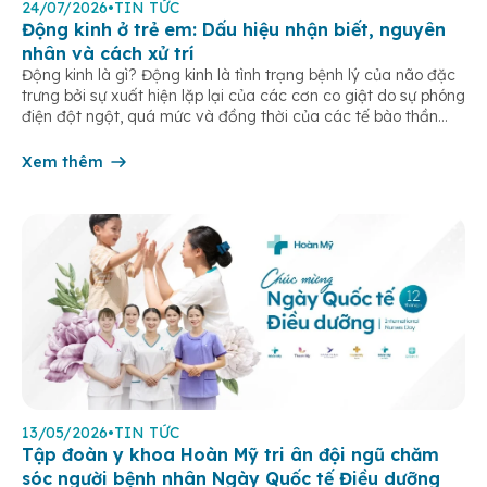
24/07/2026
•
TIN TỨC
Động kinh ở trẻ em: Dấu hiệu nhận biết, nguyên
nhân và cách xử trí
Động kinh là gì? Động kinh là tình trạng bệnh lý của não đặc
trưng bởi sự xuất hiện lặp lại của các cơn co giật do sự phóng
điện đột ngột, quá mức và đồng thời của các tế bào thần
kinh trong não. Những cơn này có thể gây ra rối loạn vận […]
Xem thêm
13/05/2026
•
TIN TỨC
Tập đoàn y khoa Hoàn Mỹ tri ân đội ngũ chăm
sóc người bệnh nhân Ngày Quốc tế Điều dưỡng