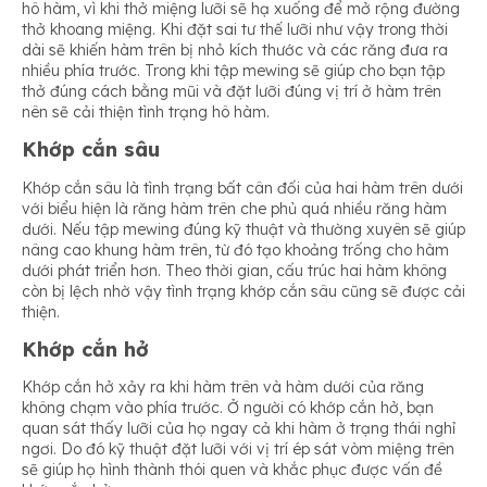
hô hàm, vì khi thở miệng lưỡi sẽ hạ xuống để mở rộng đường
thở khoang miệng. Khi đặt sai tư thế lưỡi như vậy trong thời
dài sẽ khiến hàm trên bị nhỏ kích thước và các răng đưa ra
nhiều phía trước. Trong khi tập mewing sẽ giúp cho bạn tập
thở đúng cách bằng mũi và đặt lưỡi đúng vị trí ở hàm trên
nên sẽ cải thiện tình trạng hô hàm.
Khớp cắn sâu
Khớp cắn sâu là tình trạng bất cân đối của hai hàm trên dưới
với biểu hiện là răng hàm trên che phủ quá nhiều răng hàm
dưới. Nếu tập mewing đúng kỹ thuật và thường xuyên sẽ giúp
nâng cao khung hàm trên, từ đó tạo khoảng trống cho hàm
dưới phát triển hơn. Theo thời gian, cấu trúc hai hàm không
còn bị lệch nhờ vậy tình trạng khớp cắn sâu cũng sẽ được cải
thiện.
Khớp cắn hở
Khớp cắn hở xảy ra khi hàm trên và hàm dưới của răng
không chạm vào phía trước. Ở người có khớp cắn hở, bạn
quan sát thấy lưỡi của họ ngay cả khi hàm ở trạng thái nghỉ
ngơi. Do đó kỹ thuật đặt lưỡi với vị trí ép sát vòm miệng trên
sẽ giúp họ hình thành thói quen và khắc phục được vấn đề