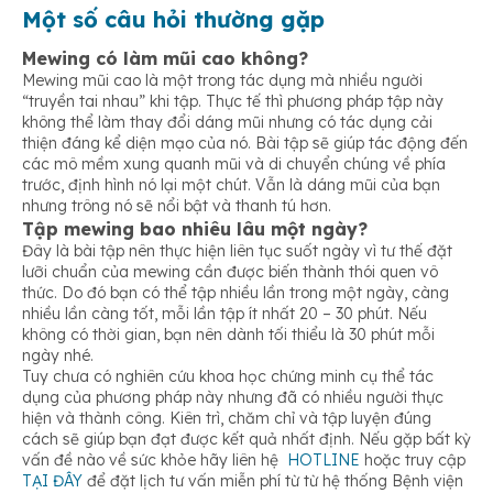
Một số câu hỏi thường gặp
Mewing có làm mũi cao không?
Mewing mũi cao là một trong tác dụng mà nhiều người
“truyền tai nhau” khi tập. Thực tế thì phương pháp tập này
không thể làm thay đổi dáng mũi nhưng có tác dụng cải
thiện đáng kể diện mạo của nó. Bài tập sẽ giúp tác động đến
các mô mềm xung quanh mũi và di chuyển chúng về phía
trước, định hình nó lại một chút. Vẫn là dáng mũi của bạn
nhưng trông nó sẽ nổi bật và thanh tú hơn.
Tập mewing bao nhiêu lâu một ngày?
Đây là bài tập nên thực hiện liên tục suốt ngày vì tư thế đặt
lưỡi chuẩn của mewing cần được biến thành thói quen vô
thức. Do đó bạn có thể tập nhiều lần trong một ngày, càng
nhiều lần càng tốt, mỗi lần tập ít nhất 20 – 30 phút. Nếu
không có thời gian, bạn nên dành tối thiểu là 30 phút mỗi
ngày nhé.
Tuy chưa có nghiên cứu khoa học chứng minh cụ thể tác
dụng của phương pháp này nhưng đã có nhiều người thực
hiện và thành công. Kiên trì, chăm chỉ và tập luyện đúng
cách sẽ giúp bạn đạt được kết quả nhất định. Nếu gặp bất kỳ
vấn đề nào về sức khỏe hãy liên hệ
HOTLINE
hoặc truy cập
TẠI ĐÂY
để đặt lịch tư vấn miễn phí từ từ hệ thống Bệnh viện