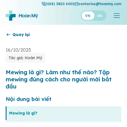
(028) 3820 6001
contactus@hoanmy.com
VN
EN
Quay lại
Hoàn Mỹ
Hoàn Mỹ Gold
16/10/2023
Tác giả: Hoàn Mỹ
Hạnh Phúc
Thuận Mỹ
Mewing là gì? Làm như thế nào? Tập
mewing đúng cách cho người mới bắt
đầu
Nội dung bài viết
Mewing là gì?