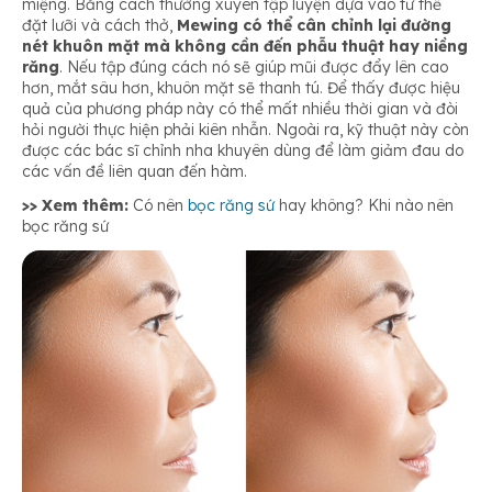
miệng. Bằng cách thường xuyên tập luyện dựa vào tư thế
đặt lưỡi và cách thở,
Mewing có thể cân chỉnh lại đường
nét khuôn mặt mà không cần đến phẫu thuật hay niềng
răng
. Nếu tập đúng cách nó sẽ giúp mũi được đẩy lên cao
hơn, mắt sâu hơn, khuôn mặt sẽ thanh tú. Để thấy được hiệu
quả của phương pháp này có thể mất nhiều thời gian và đòi
hỏi người thực hiện phải kiên nhẫn. Ngoài ra, kỹ thuật này còn
được các bác sĩ chỉnh nha khuyên dùng để làm giảm đau do
các vấn đề liên quan đến hàm.
>> Xem thêm:
Có nên
bọc răng sứ
hay không? Khi nào nên
bọc răng sứ