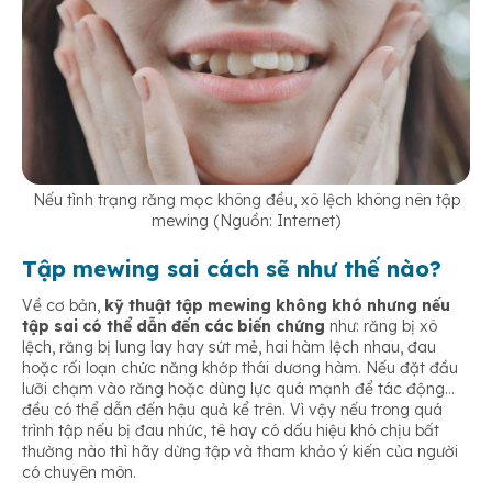
Nếu tình trạng răng mọc không đều, xô lệch không nên tập
mewing (Nguồn: Internet)
Tập mewing sai cách sẽ như thế nào?
Về cơ bản,
kỹ thuật tập mewing không khó nhưng nếu
tập sai có thể dẫn đến các biến chứng
như: răng bị xô
lệch, răng bị lung lay hay sứt mẻ, hai hàm lệch nhau, đau
hoặc rối loạn chức năng khớp thái dương hàm. Nếu đặt đầu
lưỡi chạm vào răng hoặc dùng lực quá mạnh để tác động…
đều có thể dẫn đến hậu quả kể trên. Vì vậy nếu trong quá
trình tập nếu bị đau nhức, tê hay có dấu hiệu khó chịu bất
thường nào thì hãy dừng tập và tham khảo ý kiến của người
có chuyên môn.