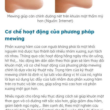
Mewing giúp cân chỉnh đường nét trên khuôn mặt thẩm mỹ
hơn (Nguồn: Internet)
Cơ chế hoạt động của phương pháp
mewing
Phần xương hàm của con người không phải là một khối
nguyên mà được tạo thành bởi nhiều nhóm xương, sụn tách
rời nhau. Thông qua các hoạt động hằng ngày như ăn uống,
hít thở,… tác động lên dần dần theo thời gian sẽ làm thay đổi
khuôn mặt, và cơ chế hoạt động của phương pháp mewing
chính là dựa vào kỹ thuật này. Trọng tâm của kỹ thuật
mewing chính là định vị lại lưỡi vào đúng vị trí của nó, nghĩa
là bạn sử dụng lực đẩy của lưỡi nhằm đưa phần xương hàm
trên ra trước và lên cao, giúp sống mũi cao hơn và phần
xương mặt gọn hơn.
Nhiều người cho rằng nếu thực đúng cách sẽ giúp khuôn mặt
thon gọn và có đường nét sắc sảo hơn, giúp giảm đau hàm,
giảm bệnh ngủ ngáy,… Bên cạnh đó, theo một nghiên cứu