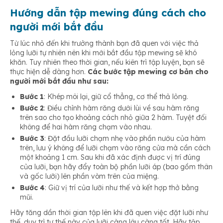
Hướng dẫn tập mewing đúng cách cho
người mới bắt đầu
Từ lúc nhỏ đến khi trưởng thành bạn đã quen với việc thả
lỏng lưỡi tự nhiên nên khi mới bắt đầu tập mewing sẽ khó
khăn. Tuy nhiên theo thời gian, nếu kiên trì tập luyện, bạn sẽ
thực hiện dễ dàng hơn.
Các bước tập mewing cơ bản cho
người mới bắt đầu như sau:
Bước 1
: Khép môi lại, giữ cổ thẳng, cơ thể thả lỏng.
Bước 2
: Điều chỉnh hàm răng dưới lùi về sau hàm răng
trên sao cho tạo khoảng cách nhỏ giữa 2 hàm. Tuyệt đối
không để hai hàm răng chạm vào nhau.
Bước 3
: Đặt đầu lưỡi chạm nhẹ vào phần nướu của hàm
trên, lưu ý không để lưỡi chạm vào răng cửa mà cần cách
một khoảng 1 cm. Sau khi đã xác định được vị trí đúng
của lưỡi, bạn hãy đẩy toàn bộ phần lưỡi áp (bao gồm thân
và gốc lưỡi) lên phần vòm trên của miệng.
Bước 4
: Giữ vị trí của lưỡi như thế và kết hợp thở bằng
mũi.
Hãy tăng dần thời gian tập lên khi đã quen việc đặt lưỡi như
thế, duy trì tư thế này của lưỡi càng lâu càng tốt. Hãy tập