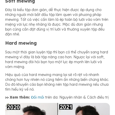
Soft mewing
Đây là kiểu tập đơn giản, dễ thực hiện được áp dụng cho
những người mới bắt đầu tập làm quen với phương pháp
mewing. Tất cả việc cần làm là ép toàn bộ lưỡi vào vòm trên
miệng với lực nhẹ nhàng là được. Mặc dù đơn giản nhưng
bạn cũng cần đặt đúng vị trí lưỡi và thường xuyên tập đều
đặn nhé.
Hard mewing
Sau một thời gian luyện tập thì bạn có thể chuyển sang hard
mewing vì đây là bài tập nâng cao hơn. Ngược lại với soft,
hard mewing đòi hỏi bạn tạo một lực ép mạnh lên lưỡi và
vòm miệng.
Hiệu quả của hard mewing mang lại sẽ rõ rệt và nhanh
chóng hơn tuy nhiên nó cũng tiềm ẩn những biến chứng khác.
Do đó khuyến cáo bạn không nên tập hard mewing nếu chưa
tìm hiểu kỹ về nó.
>> Xem thêm:
Đồi mồi
trên da: Nguyên nhân & Cách điều trị