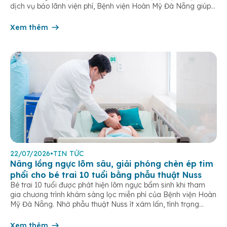
dịch vụ bảo lãnh viện phí, Bệnh viện Hoàn Mỹ Đà Nẵng giúp
khách hàng giảm bớt gánh nặng tài chính, đơn giản hóa thủ
tục thanh toán […]
Xem thêm
22/07/2026
•
TIN TỨC
Nâng lồng ngực lõm sâu, giải phóng chèn ép tim
phổi cho bé trai 10 tuổi bằng phẫu thuật Nuss
Bé trai 10 tuổi được phát hiện lõm ngực bẩm sinh khi tham
gia chương trình khám sàng lọc miễn phí của Bệnh viện Hoàn
Mỹ Đà Nẵng. Nhờ phẫu thuật Nuss ít xâm lấn, tình trạng
chèn ép tim phổi được cải thiện, trẻ hồi phục nhanh sau 5
ngày điều trị. Lõm ngực […]
Xem thêm