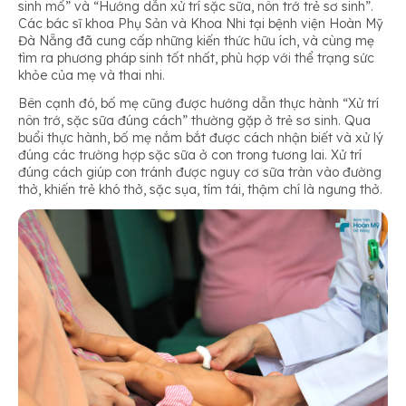
sinh mổ” và “Hướng dẫn xử trí sặc sữa, nôn trớ trẻ sơ sinh”.
Các bác sĩ khoa Phụ Sản và Khoa Nhi tại bệnh viện Hoàn Mỹ
Đà Nẵng đã cung cấp những kiến thức hữu ích, và cùng mẹ
tìm ra phương pháp sinh tốt nhất, phù hợp với thể trạng sức
khỏe của mẹ và thai nhi.
Bên cạnh đó, bố mẹ cũng được hướng dẫn thực hành “Xử trí
nôn trớ, sặc sữa đúng cách” thường gặp ở trẻ sơ sinh. Qua
buổi thực hành, bố mẹ nắm bắt được cách nhận biết và xử lý
đúng các trường hợp sặc sữa ở con trong tương lai. Xử trí
đúng cách giúp con tránh được nguy cơ sữa tràn vào đường
thở, khiến trẻ khó thở, sặc sụa, tím tái, thậm chí là ngưng thở.