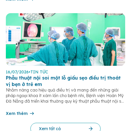
16/07/2026
•
TIN TỨC
Phẫu thuật nội soi một lỗ giấu sẹo điều trị thoát
vị bẹn ở trẻ em
Nhằm nâng cao hiệu quả điều trị và mang đến những giải
pháp ngoại khoa ít xâm lấn cho bệnh nhi, Bệnh viện Hoàn Mỹ
Đà Nẵng đã triển khai thường quy kỹ thuật phẫu thuật nội soi
một lỗ trong điều trị thoát vị bẹn trẻ em. Đây là phương pháp
hiện đại giúp […]
Xem thêm
Xem tất cả