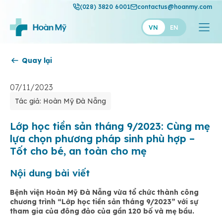
(028) 3820 6001
contactus@hoanmy.com
VN
EN
Quay lại
Hoàn Mỹ
Hoàn Mỹ Gold
07/11/2023
Tác giả: Hoàn Mỹ Đà Nẵng
Hạnh Phúc
Thuận Mỹ
Lớp học tiền sản tháng 9/2023: Cùng mẹ
lựa chọn phương pháp sinh phù hợp –
Tốt cho bé, an toàn cho mẹ
Nội dung bài viết
Bệnh viện Hoàn Mỹ Đà Nẵng vừa tổ chức thành công
chương trình “Lớp học tiền sản tháng 9/2023” với sự
tham gia của đông đảo của gần 120 bố và mẹ bầu.