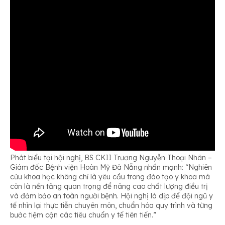
Phát biểu tại hội nghị, BS CKII Trương Nguyễn Thoại Nhân –
Giám đốc Bệnh viện Hoàn Mỹ Đà Nẵng nhấn mạnh: “Nghiên
cứu khoa học không chỉ là yêu cầu trong đào tạo y khoa mà
còn là nền tảng quan trọng để nâng cao chất lượng điều trị
và đảm bảo an toàn người bệnh. Hội nghị là dịp để đội ngũ y
tế nhìn lại thực tiễn chuyên môn, chuẩn hóa quy trình và từng
bước tiệm cận các tiêu chuẩn y tế tiên tiến.”