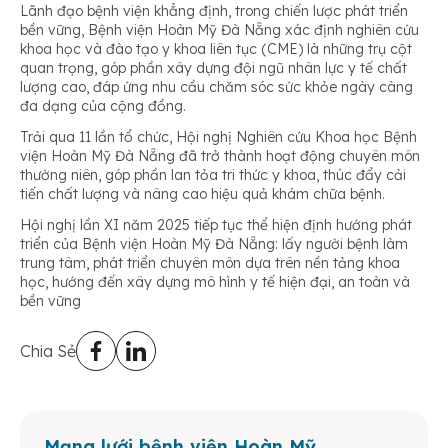
Lãnh đạo bệnh viện khẳng định, trong chiến lược phát triển
bền vững, Bệnh viện Hoàn Mỹ Đà Nẵng xác định nghiên cứu
khoa học và đào tạo y khoa liên tục (CME) là những trụ cột
quan trọng, góp phần xây dựng đội ngũ nhân lực y tế chất
lượng cao, đáp ứng nhu cầu chăm sóc sức khỏe ngày càng
đa dạng của cộng đồng.
Trải qua 11 lần tổ chức, Hội nghị Nghiên cứu Khoa học Bệnh
viện Hoàn Mỹ Đà Nẵng đã trở thành hoạt động chuyên môn
thường niên, góp phần lan tỏa tri thức y khoa, thúc đẩy cải
tiến chất lượng và nâng cao hiệu quả khám chữa bệnh.
Hội nghị lần XI năm 2025 tiếp tục thể hiện định hướng phát
triển của Bệnh viện Hoàn Mỹ Đà Nẵng: lấy người bệnh làm
trung tâm, phát triển chuyên môn dựa trên nền tảng khoa
học, hướng đến xây dựng mô hình y tế hiện đại, an toàn và
bền vững
Chia Sẻ
Mạng lưới bệnh viện Hoàn Mỹ