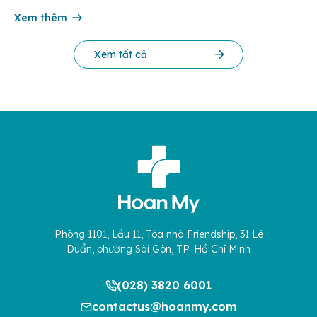
một lỗ trong điều trị thoát vị bẹn trẻ em. Đây là phương pháp
hiện đại giúp […]
Xem thêm
Xem tất cả
Phòng 1101, Lầu 11, Tòa nhà Friendship, 31 Lê
Duẩn, phường Sài Gòn, TP. Hồ Chí Minh
(028) 3820 6001
contactus@hoanmy.com