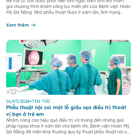
Bé trai 10 tuổi được phát hiện lõm ngực bẩm sinh khi tham
gia chương trình khám sàng lọc miễn phí của Bệnh viện Hoàn
Mỹ Đà Nẵng. Nhờ phẫu thuật Nuss ít xâm lấn, tình trạng
chèn ép tim phổi được cải thiện, trẻ hồi phục nhanh sau 5
ngày điều trị. Lõm ngực […]
Xem thêm
16/07/2026
•
TIN TỨC
Phẫu thuật nội soi một lỗ giấu sẹo điều trị thoát
vị bẹn ở trẻ em
Nhằm nâng cao hiệu quả điều trị và mang đến những giải
pháp ngoại khoa ít xâm lấn cho bệnh nhi, Bệnh viện Hoàn Mỹ
Đà Nẵng đã triển khai thường quy kỹ thuật phẫu thuật nội soi