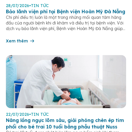
28/07/2026
•
TIN TỨC
Bảo lãnh viện phí tại Bệnh viện Hoàn Mỹ Đà Nẵng
Chi phí điều trị luôn là một trong những mối quan tâm hàng
đầu của người bệnh khi đi khám và điều trị tại bệnh viện. Với
dịch vụ bảo lãnh viện phí, Bệnh viện Hoàn Mỹ Đà Nẵng giúp
khách hàng giảm bớt gánh nặng tài chính, đơn giản hóa thủ
tục thanh toán […]
Xem thêm
22/07/2026
•
TIN TỨC
Nâng lồng ngực lõm sâu, giải phóng chèn ép tim
phổi cho bé trai 10 tuổi bằng phẫu thuật Nuss