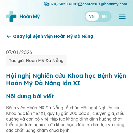
(028) 3820 6001
contactus@hoanmy.com
VN
EN
Quay lại Bệnh viện Hoàn Mỹ Đà Nẵng
Hoàn Mỹ
Hoàn Mỹ Gold
07/01/2026
Tác giả: Hoàn Mỹ Đà Nẵng
Hạnh Phúc
Thuận Mỹ
Hội nghị Nghiên cứu Khoa học Bệnh viện
Hoàn Mỹ Đà Nẵng lần XI
Nội dung bài viết
Bệnh viện Hoàn Mỹ Đà Nẵng tổ chức Hội nghị Nghiên cứu
Khoa học lần thứ XI, quy tụ gần 200 bác sĩ, chuyên gia, điều
dưỡng và cán bộ y tế, tiếp tục khẳng định định hướng phát
triển dựa trên nghiên cứu khoa học, đào tạo liên tục và nâng
cao chất lượng khám chữa bệnh.