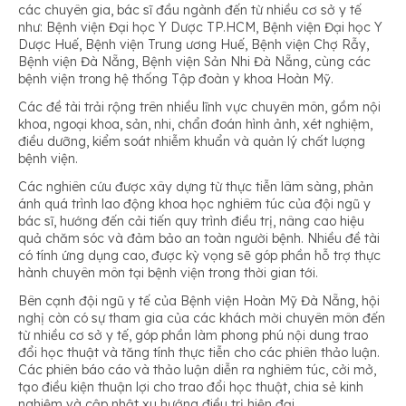
các chuyên gia, bác sĩ đầu ngành đến từ nhiều cơ sở y tế
như: Bệnh viện Đại học Y Dược TP.HCM, Bệnh viện Đại học Y
Dược Huế, Bệnh viện Trung ương Huế, Bệnh viện Chợ Rẫy,
Bệnh viện Đà Nẵng, Bệnh viện Sản Nhi Đà Nẵng, cùng các
bệnh viện trong hệ thống Tập đoàn y khoa Hoàn Mỹ.
Các đề tài trải rộng trên nhiều lĩnh vực chuyên môn, gồm nội
khoa, ngoại khoa, sản, nhi, chẩn đoán hình ảnh, xét nghiệm,
điều dưỡng, kiểm soát nhiễm khuẩn và quản lý chất lượng
bệnh viện.
Các nghiên cứu được xây dựng từ thực tiễn lâm sàng, phản
ánh quá trình lao động khoa học nghiêm túc của đội ngũ y
bác sĩ, hướng đến cải tiến quy trình điều trị, nâng cao hiệu
quả chăm sóc và đảm bảo an toàn người bệnh. Nhiều đề tài
có tính ứng dụng cao, được kỳ vọng sẽ góp phần hỗ trợ thực
hành chuyên môn tại bệnh viện trong thời gian tới.
Bên cạnh đội ngũ y tế của Bệnh viện Hoàn Mỹ Đà Nẵng, hội
nghị còn có sự tham gia của các khách mời chuyên môn đến
từ nhiều cơ sở y tế, góp phần làm phong phú nội dung trao
đổi học thuật và tăng tính thực tiễn cho các phiên thảo luận.
Các phiên báo cáo và thảo luận diễn ra nghiêm túc, cởi mở,
tạo điều kiện thuận lợi cho trao đổi học thuật, chia sẻ kinh
nghiệm và cập nhật xu hướng điều trị hiện đại.