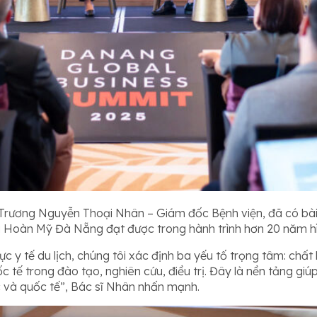
rương Nguyễn Thoại Nhân – Giám đốc Bệnh viện, đã có bài ch
à Hoàn Mỹ Đà Nẵng đạt được trong hành trình hơn 20 năm hìn
vực y tế du lịch, chúng tôi xác định ba yếu tố trọng tâm: ch
ốc tế trong đào tạo, nghiên cứu, điều trị. Đây là nền tảng 
 và quốc tế”, Bác sĩ Nhân nhấn mạnh.