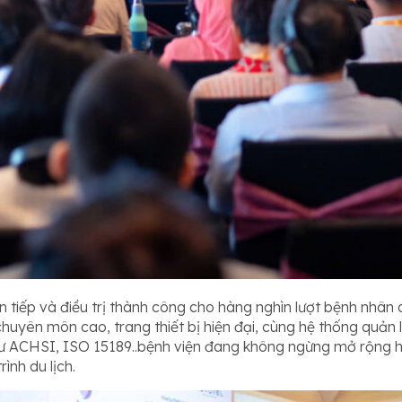
iếp và điều trị thành công cho hàng nghìn lượt bệnh nhân
huyên môn cao, trang thiết bị hiện đại, cùng hệ thống quản l
 ACHSI, ISO 15189..bệnh viện đang không ngừng mở rộng hợp 
ình du lịch.