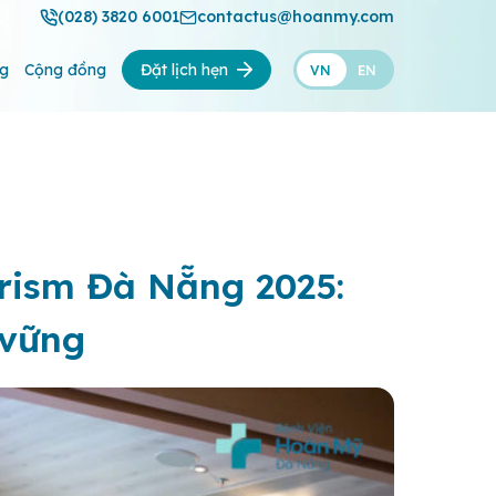
(028) 3820 6001
contactus@hoanmy.com
ng
Cộng đồng
Đặt lịch hẹn
VN
EN
rism Đà Nẵng 2025:
 vững