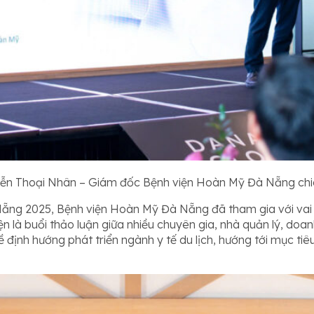
ễn Thoại Nhân – Giám đốc Bệnh viện Hoàn Mỹ Đà Nẵng chia 
ẵng 2025, Bệnh viện Hoàn Mỹ Đà Nẵng đã tham gia với vai t
 kiện là buổi thảo luận giữa nhiều chuyên gia, nhà quản lý, do
ề định hướng phát triển ngành y tế du lịch, hướng tới mục 