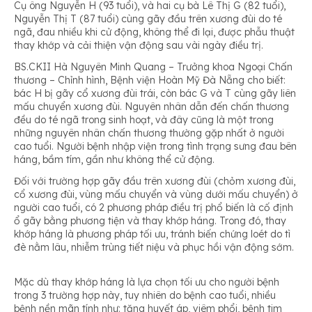
Cụ ông Nguyễn H (93 tuổi), và hai cụ bà Lê Thị G (82 tuổi),
Nguyễn Thị T (87 tuổi) cùng gãy đầu trên xương đùi do té
ngã, đau nhiều khi cử động, không thể đi lại, được phẫu thuật
thay khớp và cải thiện vận động sau vài ngày điều trị.
BS.CKII Hà Nguyên Minh Quang – Trưởng khoa Ngoại Chấn
thương – Chỉnh hình, Bệnh viện Hoàn Mỹ Đà Nẵng cho biết:
bác H bị gãy cổ xương đùi trái, còn bác G và T cùng gãy liên
mấu chuyển xương đùi. Nguyên nhân dẫn đến chấn thương
đều do té ngã trong sinh hoạt, và đây cũng là một trong
những nguyên nhân chấn thương thường gặp nhất ở người
cao tuổi. Người bệnh nhập viện trong tình trạng sưng đau bên
háng, bầm tím, gần như không thể cử động.
Đối với trường hợp gãy đầu trên xương đùi (chỏm xương đùi,
cổ xương đùi, vùng mấu chuyển và vùng dưới mấu chuyển) ở
người cao tuổi, có 2 phương pháp điều trị phổ biến là cố định
ổ gãy bằng phương tiện và thay khớp háng. Trong đó, thay
khớp háng là phương pháp tối ưu, tránh biến chứng loét do tì
đè nằm lâu, nhiễm trùng tiết niệu và phục hồi vận động sớm.
Mặc dù thay khớp háng là lựa chọn tối ưu cho người bệnh
trong 3 trường hợp này, tuy nhiên do bệnh cao tuổi, nhiều
bệnh nền mãn tính như: tăng huyết áp, viêm phổi, bệnh tim