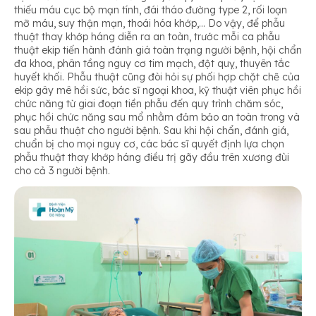
thiếu máu cục bộ mạn tính, đái tháo đường type 2, rối loạn
mỡ máu, suy thận mạn, thoái hóa khớp,… Do vậy, để phẫu
thuật thay khớp háng diễn ra an toàn, trước mỗi ca phẫu
thuật ekip tiến hành đánh giá toàn trạng người bệnh, hội chẩn
đa khoa, phân tầng nguy cơ tim mạch, đột quỵ, thuyên tắc
huyết khối. Phẫu thuật cũng đòi hỏi sự phối hợp chặt chẽ của
ekip gây mê hồi sức, bác sĩ ngoại khoa, kỹ thuật viên phục hồi
chức năng từ giai đoạn tiền phẫu đến quy trình chăm sóc,
phục hồi chức năng sau mổ nhằm đảm bảo an toàn trong và
sau phẫu thuật cho người bệnh. Sau khi hội chẩn, đánh giá,
chuẩn bị cho mọi nguy cơ, các bác sĩ quyết định lựa chọn
phẫu thuật thay khớp háng điều trị gãy đầu trên xương đùi
cho cả 3 người bệnh.