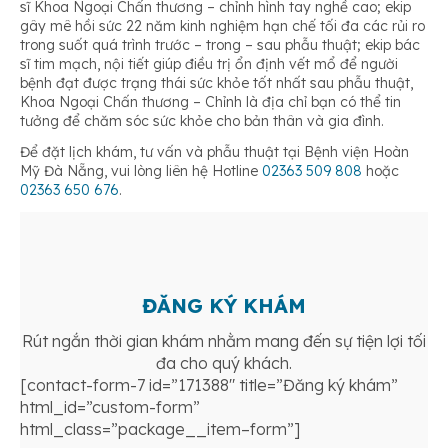
sĩ Khoa Ngoại Chấn thương – chỉnh hình tay nghề cao; ekip
gây mê hồi sức 22 năm kinh nghiệm hạn chế tối đa các rủi ro
trong suốt quá trình trước – trong – sau phẫu thuật; ekip bác
sĩ tim mạch, nội tiết giúp điều trị ổn định vết mổ để người
bệnh đạt được trạng thái sức khỏe tốt nhất sau phẫu thuật,
Khoa Ngoại Chấn thương – Chỉnh là địa chỉ bạn có thể tin
tưởng để chăm sóc sức khỏe cho bản thân và gia đình.
Để đặt lịch khám, tư vấn và phẫu thuật tại Bệnh viện Hoàn
Mỹ Đà Nẵng, vui lòng liên hệ Hotline
02363 509 808
hoặc
02363 650 676
.
ĐĂNG KÝ KHÁM
Rút ngắn thời gian khám nhằm mang đến sự tiện lợi tối
đa cho quý khách.
[contact-form-7 id=”171388″ title=”Đăng ký khám”
html_id=”custom-form”
html_class=”package__item–form”]