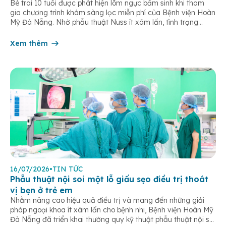
Bé trai 10 tuổi được phát hiện lõm ngực bẩm sinh khi tham
gia chương trình khám sàng lọc miễn phí của Bệnh viện Hoàn
Mỹ Đà Nẵng. Nhờ phẫu thuật Nuss ít xâm lấn, tình trạng
chèn ép tim phổi được cải thiện, trẻ hồi phục nhanh sau 5
ngày điều trị. Lõm ngực […]
Xem thêm
16/07/2026
•
TIN TỨC
Phẫu thuật nội soi một lỗ giấu sẹo điều trị thoát
vị bẹn ở trẻ em
Nhằm nâng cao hiệu quả điều trị và mang đến những giải
pháp ngoại khoa ít xâm lấn cho bệnh nhi, Bệnh viện Hoàn Mỹ
Đà Nẵng đã triển khai thường quy kỹ thuật phẫu thuật nội soi