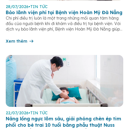
28/07/2026
•
TIN TỨC
Bảo lãnh viện phí tại Bệnh viện Hoàn Mỹ Đà Nẵng
Chi phí điều trị luôn là một trong những mối quan tâm hàng
đầu của người bệnh khi đi khám và điều trị tại bệnh viện. Với
dịch vụ bảo lãnh viện phí, Bệnh viện Hoàn Mỹ Đà Nẵng giúp
khách hàng giảm bớt gánh nặng tài chính, đơn giản hóa thủ
tục thanh toán […]
Xem thêm
22/07/2026
•
TIN TỨC
Nâng lồng ngực lõm sâu, giải phóng chèn ép tim
phổi cho bé trai 10 tuổi bằng phẫu thuật Nuss