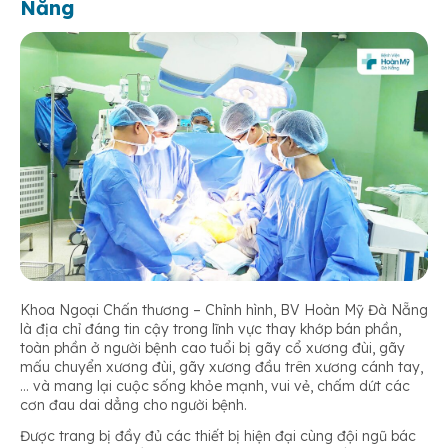
Nẵng
Khoa Ngoại Chấn thương – Chỉnh hình, BV Hoàn Mỹ Đà Nẵng
là địa chỉ đáng tin cậy trong lĩnh vực thay khớp bán phần,
toàn phần ở người bệnh cao tuổi bị gãy cổ xương đùi, gãy
mấu chuyển xương đùi, gãy xương đầu trên xương cánh tay,
… và mang lại cuộc sống khỏe mạnh, vui vẻ, chấm dứt các
cơn đau dai dẳng cho người bệnh.
Được trang bị đầy đủ các thiết bị hiện đại cùng đội ngũ bác