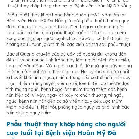
thuật thay khớp háng cho mẹ tại Bệnh viện Hoàn Mỹ Đà Nẵng
Phẫu thuật thay khớp háng bằng đường mổ ít xâm lấn tại
Bệnh viện Hoàn Mỹ Đà Nẵng là một phẫu thuật thường quy
được ứng dụng hiệu quả trong điều trị gãy xương ở người
cao tuổi cho thời gian phẫu thuật ngắn, ít tổn hại mô mềm
xung quanh, giúp người bệnh phục hồi sớm, có thể đi lại nhẹ
nhàng sau 1 tuần, giảm thiểu các biến chứng sau phẫu thuật.
Bác sĩ Quang khuyến cáo dù gãy cổ xương đùi không dẫn
đến tử vong nhưng tình trạng này làm người bệnh đau nhiều,
hạn chế vận động. Với người cao tuổi, té ngã gây gãy xương
thường nằm bất động thời gian dài. Hệ luỵ thường gặp nhất
là huyết khối tĩnh mạch, nhiễm trùng tiểu có thể tiến triển suy
thận, nhiễm trùng huyết, viêm phổi, loét tì đè… có thể đe dọa
tính mạng người bệnh hoặc làm trầm trọng thêm các bệnh
nền hiện có. Vì vậy, ngay khi xảy ra chấn thương, té ngã,
người bệnh nên nên đến cơ sở y tế tin cậy để được thăm
khám và điều trị kịp thời, phòng ngừa nguy cơ phát sinh các
biến chứng nguy hiểm.
Phẫu thuật thay khớp háng cho người
cao tuổi tại Bệnh viện Hoàn Mỹ Đà