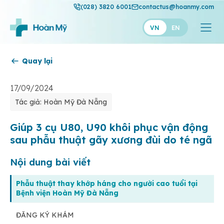
(028) 3820 6001
contactus@hoanmy.com
VN
EN
Quay lại
Hoàn Mỹ
Hoàn Mỹ Gold
17/09/2024
Tác giả: Hoàn Mỹ Đà Nẵng
Hạnh Phúc
Thuận Mỹ
Giúp 3 cụ U80, U90 khôi phục vận động
sau phẫu thuật gãy xương đùi do té ngã
Nội dung bài viết
Phẫu thuật thay khớp háng cho người cao tuổi tại
Bệnh viện Hoàn Mỹ Đà Nẵng
ĐĂNG KÝ KHÁM