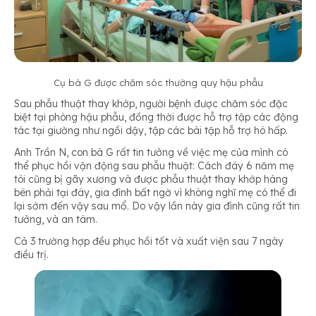
Cụ bà G được chăm sóc thường quy hậu phẫu
Sau phẫu thuật thay khớp, người bệnh được chăm sóc đặc
biệt tại phòng hậu phẫu, đồng thời được hỗ trợ tập các động
tác tại giường như ngồi dậy, tập các bài tập hỗ trợ hô hấp.
Anh Trần N, con bà G rất tin tưởng về việc mẹ của mình có
thể phục hồi vận động sau phẫu thuật: Cách đây 6 năm mẹ
tôi cũng bị gãy xương và được phẫu thuật thay khớp háng
bên phải tại đây, gia đình bất ngờ vì không nghĩ mẹ có thể đi
lại sớm đến vậy sau mổ. Do vậy lần này gia đình cũng rất tin
tưởng, và an tâm.
Cả 3 trường hợp đều phục hồi tốt và xuất viện sau 7 ngày
điều trị.