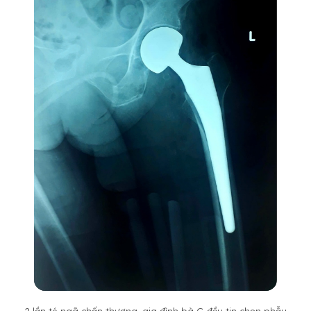
2 lần té ngã chấn thương, gia đình bà G đều tin chọn phẫu