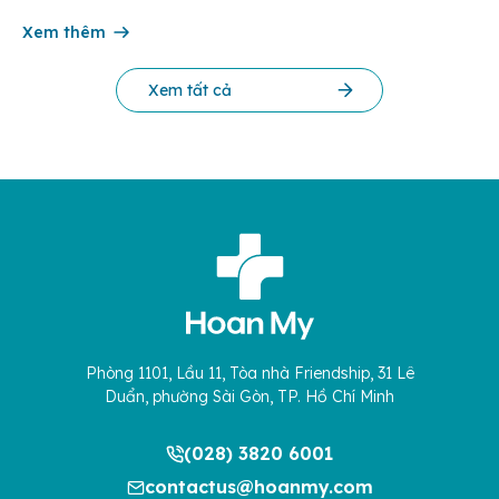
một lỗ trong điều trị thoát vị bẹn trẻ em. Đây là phương pháp
hiện đại giúp […]
Xem thêm
Xem tất cả
Phòng 1101, Lầu 11, Tòa nhà Friendship, 31 Lê
Duẩn, phường Sài Gòn, TP. Hồ Chí Minh
(028) 3820 6001
contactus@hoanmy.com