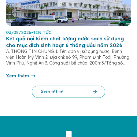
03/08/2026
•
TIN TỨC
Kết quả nội kiểm chất lượng nước sạch sử dụng
cho mục đích sinh hoạt 6 tháng đầu năm 2026
A. THÔNG TIN CHUNG 1. Tên đơn vị sử dụng nước: Bệnh
viện Hoàn Mỹ Vinh 2. Địa chỉ: số 99, Phạm Đình Toái, Phường
Vinh Phú, Nghệ An 3. Công suất bể chứa: 200m3/Tổng số
dân được cung cấp nước: 500 người 4. Tên đơn vị cấp
nước: Công ty Cổ phần cấp nước Nghệ An […]
Xem thêm
Xem tất cả