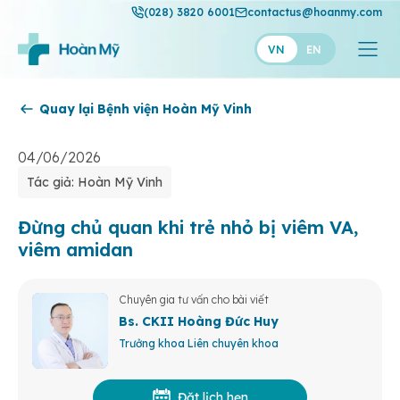
(028) 3820 6001
contactus@hoanmy.com
VN
EN
Quay lại Bệnh viện Hoàn Mỹ Vinh
Hoàn Mỹ
Hoàn Mỹ Gold
04/06/2026
Tác giả: Hoàn Mỹ Vinh
Hạnh Phúc
Thuận Mỹ
Đừng chủ quan khi trẻ nhỏ bị viêm VA,
viêm amidan
Chuyên gia tư vấn cho bài viết
Bs. CKII Hoàng Đức Huy
Trưởng khoa Liên chuyên khoa
Đặt lịch hẹn