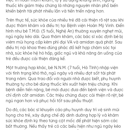
việc trì hoãn thăm khám, tự ý sử dụng kháng sinh, ngưng
thuốc khi giảm triệu chứng là những nguyên nhân phổ biến
khiến bệnh tái phát nhiều lần và tiến triển nặng hơn.
Trên thực tế, sức khỏe của nhiều trẻ đã cải thiện rõ rệt sau khi
được thăm khám và điều trị tại Bệnh viện Hoàn Mỹ Vinh. Điển
hình như bé T.M.Đ. (5 tuổi, Nghệ An) thường xuyên nghẹt mũi,
ngủ ngáy kéo dài. Qua thăm khám, các bác sĩ xác định bé bị
viêm mũi họng cấp kèm phì đại VA và amidan quá phát. Sau
điều trị nội khoa theo đúng phác đồ kết hợp chăm sóc tại
nhà, sức khỏe hệ hô hấp, giấc ngủ và khả năng ăn uống của
trẻ đều được cải thiện đáng kể.
Một trường hợp khác, bé N.N.M. (7 tuổi, Hà Tĩnh) nhập viện
với tình trạng khó thở, ngủ ngáy và nhiều đợt sốt tái phát
trong năm. Qua trao đổi với người nhà được biết, phụ huynh
thường tự cho bé dùng thuốc khi xuất hiện triệu chứng. Khi
bệnh diễn tiến nặng, bé mới được đưa đến bệnh viện và được
chỉ định cắt amidan. Các triệu chứng được cải thiện rõ rệt, bé
ngủ ngon hơn và phục hồi tốt sau phẫu thuật.
Do đó, các bác sĩ khuyến cáo phụ huynh duy trì vệ sinh mũi
họng cho trẻ, xây dựng chế độ dinh dưỡng hợp lý và khám
sức khỏe định kỳ theo từng cột mốc để phát hiện sớm các
bất thường. Nếu thấy trẻ có các biểu hiện như ngủ ngáy kéo