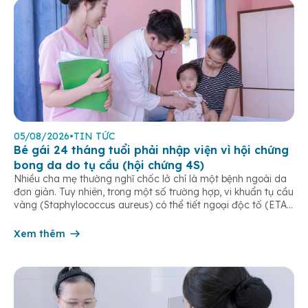
05/08/2026
•
TIN TỨC
Bé gái 24 tháng tuổi phải nhập viện vì hội chứng
bong da do tụ cầu (hội chứng 4S)
Nhiều cha mẹ thường nghĩ chốc lở chỉ là một bệnh ngoài da
đơn giản. Tuy nhiên, trong một số trường hợp, vi khuẩn tụ cầu
vàng (Staphylococcus aureus) có thể tiết ngoại độc tố (ETA
hoặc ETB) gây ra Hội chứng bong da do tụ cầu
(Staphylococcal Scalded Skin Syndrome – SSSS) – một […]
Xem thêm