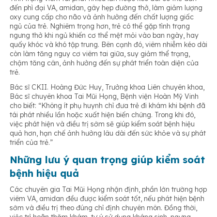
đến phì đại VA, amidan, gây hẹp đường thở, làm giảm lượng
oxy cung cấp cho não và ảnh hưởng đến chất lượng giấc
ngủ của trẻ. Nghiêm trọng hơn, trẻ có thể gặp tình trạng
ngưng thở khi ngủ khiến cơ thể mệt mỏi vào ban ngày, hay
quấy khóc và khó tập trung. Bên cạnh đó, viêm nhiễm kéo dài
còn làm tăng nguy cơ viêm tai giữa, suy giảm thể trạng,
chậm tăng cân, ảnh hưởng đến sự phát triển toàn diện của
trẻ.
Bác sĩ CKII. Hoàng Đức Huy, Trưởng khoa Liên chuyên khoa,
Bác sĩ chuyên khoa Tai Mũi Họng, Bệnh viện Hoàn Mỹ Vinh
cho biết: “Không ít phụ huynh chỉ đưa trẻ đi khám khi bệnh đã
tái phát nhiều lần hoặc xuất hiện biến chứng. Trong khi đó,
việc phát hiện và điều trị sớm sẽ giúp kiểm soát bệnh hiệu
quả hơn, hạn chế ảnh hưởng lâu dài đến sức khỏe và sự phát
triển của trẻ.”
Những lưu ý quan trọng giúp kiểm soát
bệnh hiệu quả
Các chuyên gia Tai Mũi Họng nhận định, phần lớn trường hợp
viêm VA, amidan đều được kiểm soát tốt, nếu phát hiện bệnh
sớm và điều trị theo đúng chỉ định chuyên môn. Đồng thời,