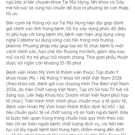
ngũ bác sĩ liên chuyên khoa Tai Mũi Họng, Nhi khoa và Gây
mê hồi sức sẽ cùng hội chuẩn để đưa ra phương án can thiệp
tối ưu.
Bên cạnh hệ thống nội soi Tai Mũi Họng hiện đại giúp đánh
giá chính xác tình trạng bệnh, hỗ trợ xây dựng phác đồ điều
trị phù hợp với từng bệnh nhi, bệnh viện hiện ứng dụng công
nghệ Coblator sử dụng sóng cao tần trong môi trường
plasma. Phương pháp này giúp loại bỏ tổ chức bệnh lý một
cách chính xác, hạn chế tổn thương mô lành, giảm đau sau
mổ và hỗ trợ trẻ phục hồi nhanh chóng. Thời gian phẫu thuật
được rút ngắn còn khoảng 15–30 phút.
Bệnh viện Hoàn Mỹ Vinh là thành viên thuộc Tập đoàn Y
khoa Hoàn Mỹ – Hệ thống Y khoa tốt nhất Việt Nam 2026
(theo khảo sát, đánh giá của chương trình The Best Việt Nam
2026, do Viện Chất lượng Việt Nam, Tạp chí Sở hữu Trí tuệ và
Sáng tạo, Liên hiệp Khoa học Doanh nhân Việt Nam phối hợp
tổ chức). Trên hành trình chinh phục chuẩn mực y tế quốc tế,
Bệnh viện Hoàn Mỹ Vinh hoàn thành thẩm định ACHSI – bộ
tiêu chuẩn quốc tế về chất lượng và an toàn người bệnh. Đây
là bước tiến quan trọng trong chuẩn hóa quy trình theo các
tiêu chí an toàn người bệnh, chất lượng dịch vụ, cải tiến liên
tục và lấy người bệnh làm trung tâm, nhằm mang đến dịch