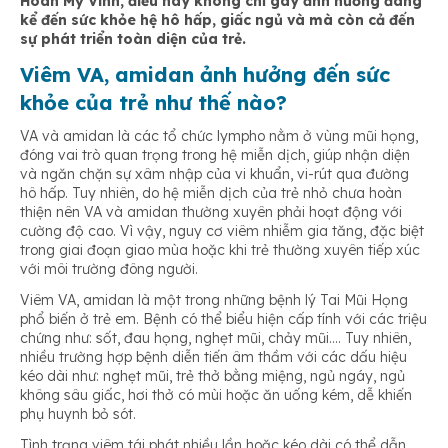
Hoàn Mỹ Vinh, điều này không chỉ gây ảnh hưởng đáng
kể đến sức khỏe hệ hô hấp, giấc ngủ và mà còn cả đến
sự phát triển toàn diện của trẻ.
Viêm VA, amidan ảnh hưởng đến sức
khỏe của trẻ như thế nào?
VA và amidan là các tổ chức lympho nằm ở vùng mũi họng,
đóng vai trò quan trọng trong hệ miễn dịch, giúp nhận diện
và ngăn chặn sự xâm nhập của vi khuẩn, vi-rút qua đường
hô hấp. Tuy nhiên, do hệ miễn dịch của trẻ nhỏ chưa hoàn
thiện nên VA và amidan thường xuyên phải hoạt động với
cường độ cao. Vì vậy, nguy cơ viêm nhiễm gia tăng, đặc biệt
trong giai đoạn giao mùa hoặc khi trẻ thường xuyên tiếp xúc
với môi trường đông người.
Viêm VA, amidan là một trong những bệnh lý Tai Mũi Họng
phổ biến ở trẻ em. Bệnh có thể biểu hiện cấp tính với các triệu
chứng như: sốt, đau họng, nghẹt mũi, chảy mũi…. Tuy nhiên,
nhiều trường hợp bệnh diễn tiến âm thầm với các dấu hiệu
kéo dài như: nghẹt mũi, trẻ thở bằng miệng, ngủ ngáy, ngủ
không sâu giấc, hơi thở có mùi hoặc ăn uống kém, dễ khiến
phụ huynh bỏ sót.
Tình trạng viêm tái phát nhiều lần hoặc kéo dài có thể dẫn