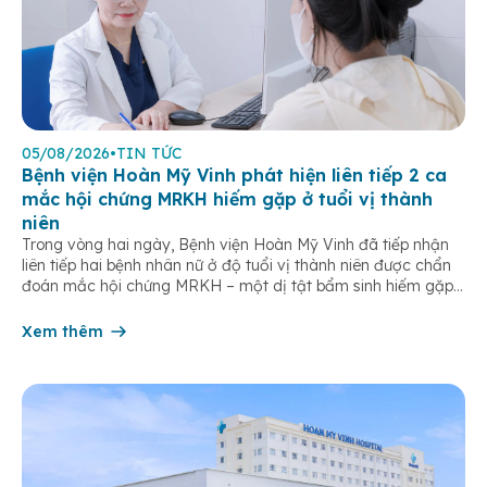
05/08/2026
•
TIN TỨC
Bệnh viện Hoàn Mỹ Vinh phát hiện liên tiếp 2 ca
mắc hội chứng MRKH hiếm gặp ở tuổi vị thành
niên
Trong vòng hai ngày, Bệnh viện Hoàn Mỹ Vinh đã tiếp nhận
liên tiếp hai bệnh nhân nữ ở độ tuổi vị thành niên được chẩn
đoán mắc hội chứng MRKH – một dị tật bẩm sinh hiếm gặp
của hệ sinh dục nữ, thường chỉ được phát hiện khi bước vào
tuổi dậy thì. […]
Xem thêm