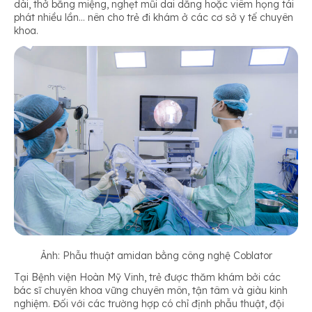
dài, thở bằng miệng, nghẹt mũi dai dẳng hoặc viêm họng tái
phát nhiều lần… nên cho trẻ đi khám ở các cơ sở y tế chuyên
khoa.
Ảnh: Phẫu thuật amidan bằng công nghệ Coblator
Tại Bệnh viện Hoàn Mỹ Vinh, trẻ được thăm khám bởi các
bác sĩ chuyên khoa vững chuyên môn, tận tâm và giàu kinh
nghiệm. Đối với các trường hợp có chỉ định phẫu thuật, đội