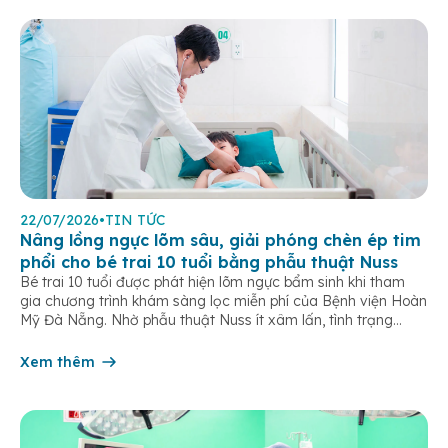
22/07/2026
•
TIN TỨC
Nâng lồng ngực lõm sâu, giải phóng chèn ép tim
phổi cho bé trai 10 tuổi bằng phẫu thuật Nuss
Bé trai 10 tuổi được phát hiện lõm ngực bẩm sinh khi tham
gia chương trình khám sàng lọc miễn phí của Bệnh viện Hoàn
Mỹ Đà Nẵng. Nhờ phẫu thuật Nuss ít xâm lấn, tình trạng
chèn ép tim phổi được cải thiện, trẻ hồi phục nhanh sau 5
ngày điều trị. Lõm ngực […]
Xem thêm