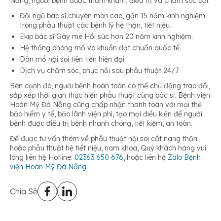
Nẵng, người bệnh được thăm khám, điều trị và chăm sóc bởi:
Đội ngũ bác sĩ chuyên môn cao, gần 15 năm kinh nghiệm
trong phẫu thuật các bệnh lý hệ thận, tiết niệu.
Ekip bác sĩ Gây mê Hồi sức hơn 20 năm kinh nghiệm.
Hệ thống phòng mổ vô khuẩn đạt chuẩn quốc tế.
Dàn mổ nội soi tiên tiến hiện đại.
Dịch vụ chăm sóc, phục hồi sau phẫu thuật 24/7.
Bên cạnh đó, người bệnh hoàn toàn có thể chủ động trao đổi,
sắp xếp thời gian thực hiện phẫu thuật cùng bác sĩ. Bệnh viện
Hoàn Mỹ Đà Nẵng cũng chấp nhận thanh toán với mọi thẻ
bảo hiểm y tế, bảo lãnh viện phí, tạo mọi điều kiện để người
bệnh được điều trị bệnh nhanh chóng, tiết kiệm, an toàn.
Để được tư vấn thêm về phẫu thuật nội soi cắt nang thận
hoặc phẫu thuật hệ tiết niệu, nam khoa, Quý khách hàng vui
lòng liên hệ Hotline:
02363 650 676
, hoặc liên hệ
Zalo Bệnh
viện Hoàn Mỹ Đà Nẵng
.
Chia Sẻ