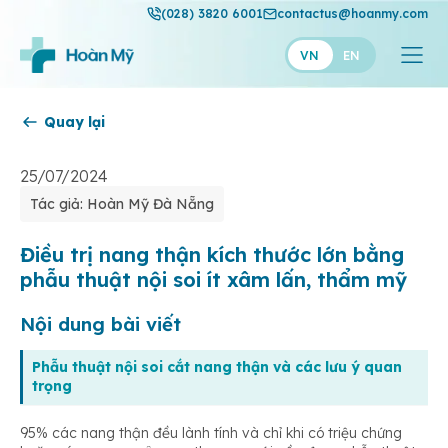
(028) 3820 6001
contactus@hoanmy.com
VN
EN
Quay lại
Hoàn Mỹ
Hoàn Mỹ Gold
25/07/2024
Tác giả: Hoàn Mỹ Đà Nẵng
Hạnh Phúc
Thuận Mỹ
Điều trị nang thận kích thước lớn bằng
phẫu thuật nội soi ít xâm lấn, thẩm mỹ
Nội dung bài viết
Phẫu thuật nội soi cắt nang thận và các lưu ý quan
trọng
95% các nang thận đều lành tính và chỉ khi có triệu chứng