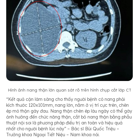
Hình ảnh nang thận lớn quan sát rõ trên hình chụp cắt lớp CT
“Kết quả cận lâm sàng cho thấy người bệnh có nang phải
kích thước 120x101mm, nang lớn, nằm ở vị trí cực trên, chèn
ép mô thận gây đau. Nang thận chèn ép lâu ngày có thể gây
ảnh hưởng đến chức năng thận, cắt bỏ nang thận bằng phẫu
thuật nội soi là phương pháp điều trị an toàn và hiệu quả
nhất cho người bệnh lúc này” – Bác sĩ Bùi Quốc Triệu –
Trưởng khoa Ngoại Tiết Niệu – Nam khoa nói.