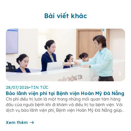
Bài viết khác
28/07/2026
•
TIN TỨC
Bảo lãnh viện phí tại Bệnh viện Hoàn Mỹ Đà Nẵng
Chi phí điều trị luôn là một trong những mối quan tâm hàng
đầu của người bệnh khi đi khám và điều trị tại bệnh viện. Với
dịch vụ bảo lãnh viện phí, Bệnh viện Hoàn Mỹ Đà Nẵng giúp
khách hàng giảm bớt gánh nặng tài chính, đơn giản hóa thủ
tục thanh toán […]
Xem thêm