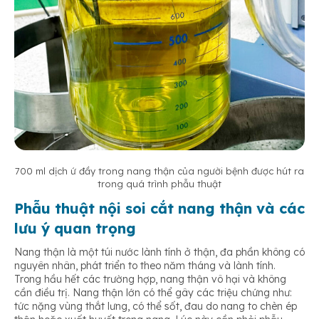
700 ml dịch ứ đầy trong nang thận của người bệnh được hút ra
trong quá trình phẫu thuật
Phẫu thuật nội soi cắt nang thận và các
lưu ý quan trọng
Nang thận là một túi nước lành tính ở thận, đa phần không có
nguyên nhân, phát triển to theo năm tháng và lành tính.
Trong hầu hết các trường hợp, nang thận vô hại và không
cần điều trị. Nang thận lớn có thể gây các triệu chứng như:
tức nặng vùng thắt lưng, có thể sốt, đau do nang to chèn ép