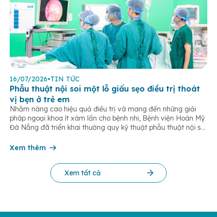
16/07/2026
•
TIN TỨC
Phẫu thuật nội soi một lỗ giấu sẹo điều trị thoát
vị bẹn ở trẻ em
Nhằm nâng cao hiệu quả điều trị và mang đến những giải
pháp ngoại khoa ít xâm lấn cho bệnh nhi, Bệnh viện Hoàn Mỹ
Đà Nẵng đã triển khai thường quy kỹ thuật phẫu thuật nội soi
một lỗ trong điều trị thoát vị bẹn trẻ em. Đây là phương pháp
hiện đại giúp […]
Xem thêm
Xem tất cả