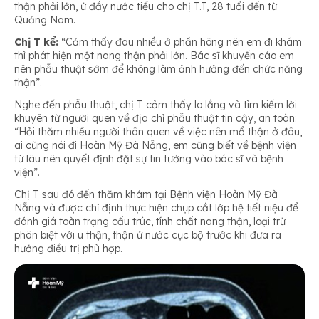
thận phải lớn, ứ đầy nước tiểu cho chị T.T, 28 tuổi đến từ
Quảng Nam.
Chị T kể:
“Cảm thấy đau nhiều ở phần hông nên em đi khám
thì phát hiện một nang thận phải lớn. Bác sĩ khuyến cáo em
nên phẫu thuật sớm để không làm ảnh hưởng đến chức năng
thận”.
Nghe đến phẫu thuật, chị T cảm thấy lo lắng và tìm kiếm lời
khuyên từ người quen về địa chỉ phẫu thuật tin cậy, an toàn:
“Hỏi thăm nhiều người thân quen về việc nên mổ thận ở đâu,
ai cũng nói đi Hoàn Mỹ Đà Nẵng, em cũng biết về bệnh viện
từ lâu nên quyết định đặt sự tin tưởng vào bác sĩ và bệnh
viện”.
Chị T sau đó đến thăm khám tại Bệnh viện Hoàn Mỹ Đà
Nẵng và được chỉ định thực hiện chụp cắt lớp hệ tiết niệu để
đánh giá toàn trạng cấu trúc, tính chất nang thận, loại trừ
phân biệt với u thận, thận ứ nước cục bộ trước khi đưa ra
hướng điều trị phù hợp.