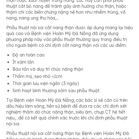
thận hoặc xuất huyết trong nang. Lúc này cần phải phẫu
thuật cắt bỏ nang để tránh gây ảnh hưởng cho thận, hoặc
thậm chí các biến chứng nặng nề hơn như nhiễm trùng, vỡ
nang, nang ung thư hóa,…
Phẫu thuật nội soi cắt nang thận được áp dụng mang lại hiệu
quả cao và Bệnh viện Hoàn Mỹ Đà Nẵng đã ứng dụng
phương pháp này vào phẫu thuật thường quy trong điều trị
cho người bệnh có chỉ định cắt nang thận với các ưu điểm:
Độ an toàn cao
Ít xâm lấn
Bảo tồn và duy trì chức năng thận
Thẩm mỹ, sẹo nhỏ <1cm
Thời gian lưu viện ngắn (3 ngày)
Sinh hoạt bình thường sớm sau phẫu thuật.
Tại Bệnh viện Hoàn Mỹ Đà Nẵng, các bác sĩ sẽ căn cứ trên
dấu hiệu lâm sàng, tiền sử bệnh để đưa ra các chỉ định xét
nghiệm thăm dò chức năng thận, siêu âm, chụp CT hệ tiết
niệu,…để có kết quả chính xác trước khi chỉ định phẫu thuật
nội soi.
Phẫu thuật nội soi cắt nang thận tại Bệnh viện Hoàn Mỹ Đà