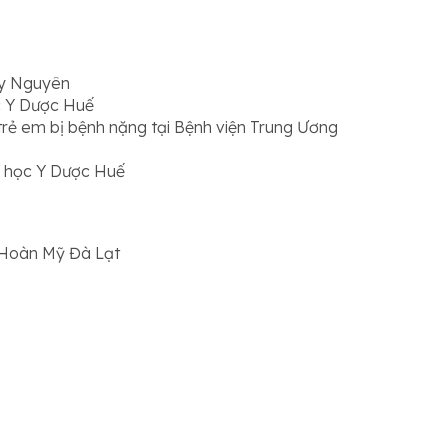
Tây Nguyên
ọc Y Dược Huế
rẻ em bị bệnh nặng tại Bệnh viện Trung Ương
i học Y Dược Huế
a Hoàn Mỹ Đà Lạt