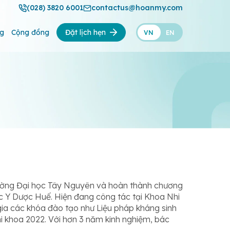
(028) 3820 6001
contactus@hoanmy.com
ng
Cộng đồng
Đặt lịch hẹn
VN
EN
rường Đại học Tây Nguyên và hoàn thành chương
ọc Y Dược Huế. Hiện đang công tác tại Khoa Nhi
ia các khóa đào tạo như Liệu pháp kháng sinh
 khoa 2022. Với hơn 3 năm kinh nghiệm, bác