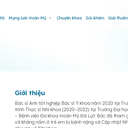
tôi
Mạng lưới Hoàn Mỹ
Chuyên khoa
Gói khám
Giải thưở
Giới thiệu
Bác sĩ Anh tốt nghiệp Bác sĩ Y khoa năm 2020 tại T
trình Thạc sĩ Nhi khoa (2020–2022) tại Trường Đại h
– Bệnh viện Đa khoa Hoàn Mỹ Đà Lạt. Bác đã tham g
và kháng nấm ở trẻ em bị bệnh nặng và Cập nhật Nhi