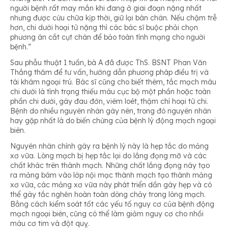
người bệnh rất may mắn khi đang ở giai đoạn nặng nhất
nhưng được cứu chữa kịp thời, giữ lại bàn chân. Nếu chậm trễ
hơn, chi dưới hoại tử nặng thì các bác sĩ buộc phải chọn
phương án cắt cụt chân để bảo toàn tính mạng cho người
bệnh.”
Sau phẫu thuật 1 tuần, bà A đã được ThS. BSNT Phan Văn
Thắng thăm để tư vấn, hướng dẫn phương pháp điều trị và
tái khám ngoại trú. Bác sĩ cũng cho biết thêm, tắc mạch máu
chi dưới là tình trạng thiếu máu cục bộ một phần hoặc toàn
phần chi dưới, gây đau đớn, viêm loét, thậm chí hoại tử chi.
Bệnh do nhiều nguyên nhân gây nên, trong đó nguyên nhân
hay gặp nhất là do biến chứng của bệnh lý động mạch ngoại
biên.
Nguyên nhân chính gây ra bệnh lý này là hẹp tắc do mảng
xơ vữa. Lòng mạch bị hẹp tắc lại do lắng đọng mỡ và các
chất khác trên thành mạch. Những chất lắng đọng này tạo
ra mảng bám vào lớp nội mạc thành mạch tạo thành mảng
xơ vữa, các mảng xơ vữa này phát triển dần gây hẹp và có
thể gây tắc nghẽn hoàn toàn dòng chảy trong lòng mạch.
Bằng cách kiểm soát tốt các yếu tố nguy cơ của bệnh động
mạch ngoại biên, cũng có thể làm giảm nguy cơ cho nhồi
máu cơ tim và đột quỵ.