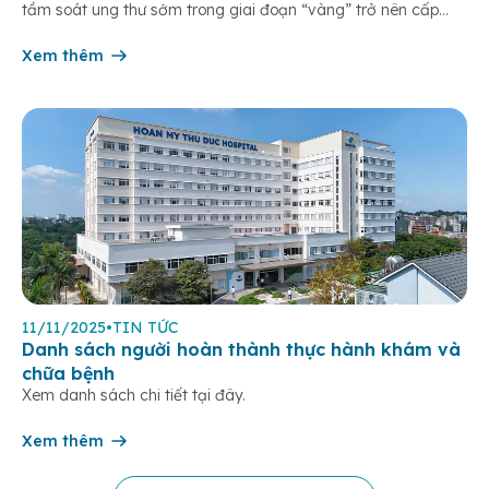
tầm soát ung thư sớm trong giai đoạn “vàng” trở nên cấp
thiết hơn bao giờ hết. Đáp ứng nhu cầu y tế chuyên sâu tại
khu Đông TP.HCM, […]
Xem thêm
11/11/2025
•
TIN TỨC
Danh sách người hoàn thành thực hành khám và
chữa bệnh
Xem danh sách chi tiết tại đây.
Xem thêm