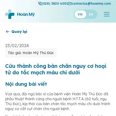
(028) 3820 6001
contactus@hoanmy.com
VN
EN
Quay lại
Hoàn Mỹ
Hoàn Mỹ Gold
23/02/2024
Tác giả: Hoàn Mỹ Thủ Đức
Hạnh Phúc
Thuận Mỹ
Cứu thành công bàn chân nguy cơ hoại
tử do tắc mạch máu chi dưới
Nội dung bài viết
Vừa qua, đội ngũ bác sĩ của bệnh viện Hoàn Mỹ Thủ Đức đã
phẫu thuật thành công cho người bệnh H.T.T.A (60 tuổi, ngụ
Thủ Đức), kịp thời cứu bàn chân tắc mạch máu chi dưới tránh
nguy cơ cắt cụt chân cho người bệnh.