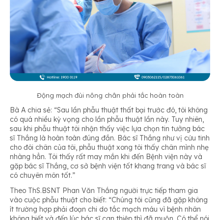
Động mạch đùi nông chân phải tắc hoàn toàn
Bà A chia sẻ: “Sau lần phẫu thuật thất bại trước đó, tôi không
có quá nhiều kỳ vọng cho lần phẫu thuật lần này. Tuy nhiên,
sau khi phẫu thuật tôi nhận thấy việc lựa chọn tin tưởng bác
sĩ Thắng là hoàn toàn đúng đắn. Bác sĩ Thắng như vị cứu tinh
cho đôi chân của tôi, phẫu thuật xong tôi thấy chân mình nhẹ
nhàng hẳn. Tôi thấy rất may mắn khi đến Bệnh viện này và
gặp bác sĩ Thắng, cơ sở bệnh viện tốt khang trang và bác sĩ
có chuyên môn tốt.”
Theo ThS.BSNT Phan Văn Thắng người trực tiếp tham gia
vào cuộc phẫu thuật cho biết: “Chúng tôi cũng đã gặp không
ít trường hợp phải đoạn chi do tắc mạch máu vì bệnh nhân
không biết và đến lúc bác sĩ can thiệp thì đã muộn. Có thể nói