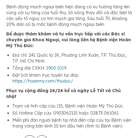
Bệnh động mạch ngoại biên hiện đang có xu hướng tăng lên
cùng với sự tăng của tuổi thọ, lối sống thay đổi và đặc biệt là
các yếu tố nguy cơ tim mạch gia tăng. Sau tuổi 70, khoảng
20% dân số bị mắc bệnh động mạch ngoại biên.
Để được thăm khám và tư vấn trực tiếp với các Bác sĩ
chuyên gia Khoa Ngoại, vui lòng liên hệ Bệnh viện Hoàn
Mỹ Thủ Đức:
Địa chỉ: 241 Quốc lộ 1K, Phường Linh Xuân, TP. Thủ Đức,
TP. Hồ Chí Minh
Tổng đài CSKH:
1900 0119
Đặt lịch khám trực tuyến tại đây:
https://hoanmy.com/thuduc/
Phục vụ cộng đồng 24/24 kể cả ngày Lễ Tết và Chủ
nhật
Trạm vệ tinh cấp cứu 115, Bệnh viện Hoàn Mỹ Thủ Đức
Số Hotline Cấp cứu: 0903062115 hoặc 02873 061061
Miễn phí đón người bệnh tại nhà đến cấp cứu tại Bệnh viện
trong vòng bán kính 10 km đầu tiên (tính từ Bệnh viện)