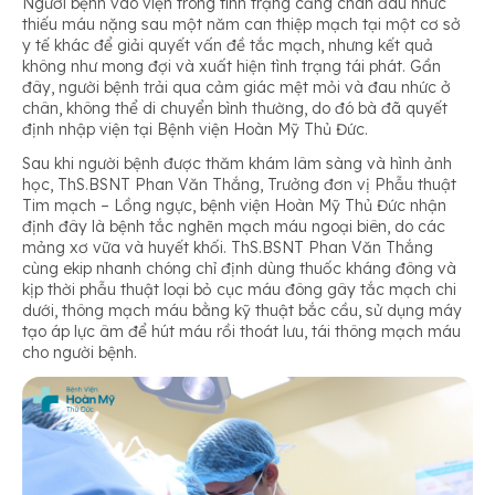
Người bệnh vào viện trong tình trạng cẳng chân đau nhức
thiếu máu nặng sau một năm can thiệp mạch tại một cơ sở
y tế khác để giải quyết vấn đề tắc mạch, nhưng kết quả
không như mong đợi và xuất hiện tình trạng tái phát. Gần
đây, người bệnh trải qua cảm giác mệt mỏi và đau nhức ở
chân, không thể di chuyển bình thường, do đó bà đã quyết
định nhập viện tại Bệnh viện Hoàn Mỹ Thủ Đức.
Sau khi người bệnh được thăm khám lâm sàng và hình ảnh
học, ThS.BSNT Phan Văn Thắng, Trưởng đơn vị Phẫu thuật
Tim mạch – Lồng ngực, bệnh viện Hoàn Mỹ Thủ Đức nhận
định đây là bệnh tắc nghẽn mạch máu ngoại biên, do các
mảng xơ vữa và huyết khối. ThS.BSNT Phan Văn Thắng
cùng ekip nhanh chóng chỉ định dùng thuốc kháng đông và
kịp thời phẫu thuật loại bỏ cục máu đông gây tắc mạch chi
dưới, thông mạch máu bằng kỹ thuật bắc cầu, sử dụng máy
tạo áp lực âm để hút máu rồi thoát lưu, tái thông mạch máu
cho người bệnh.