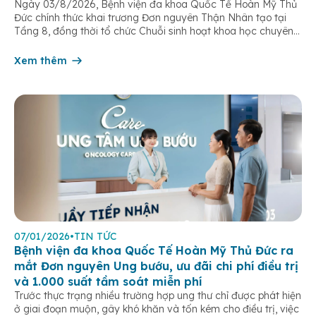
Ngày 03/8/2026, Bệnh viện đa khoa Quốc Tế Hoàn Mỹ Thủ
đề
Đức chính thức khai trương Đơn nguyên Thận Nhân tạo tại
Tầng 8, đồng thời tổ chức Chuỗi sinh hoạt khoa học chuyên
đề “Tối ưu hóa hiệu quả lọc máu chu kỳ”. Sự kiện đánh dấu
bước tiến quan trọng trong chiến lược […]
Xem thêm
07/01/2026
•
TIN TỨC
Bệnh viện đa khoa Quốc Tế Hoàn Mỹ Thủ Đức ra
mắt Đơn nguyên Ung bướu, ưu đãi chi phí điều trị
và 1.000 suất tầm soát miễn phí
Trước thực trạng nhiều trường hợp ung thư chỉ được phát hiện
ở giai đoạn muộn, gây khó khăn và tốn kém cho điều trị, việc