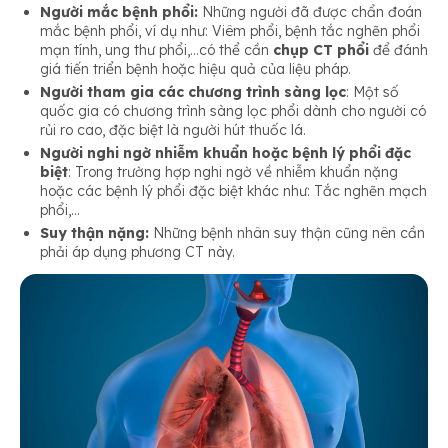
Người mắc bệnh phổi:
Những người đã được chẩn đoán
mắc bệnh phổi, ví dụ như: Viêm phổi, bệnh tắc nghẽn phổi
mạn tính, ung thư phổi,…có thể cần
chụp CT phổi
để đánh
giá tiến triển bệnh hoặc hiệu quả của liệu pháp.
Người tham gia các chương trình sàng lọc
: Một số
quốc gia có chương trình sàng lọc phổi dành cho người có
rủi ro cao, đặc biệt là người hút thuốc lá.
Người nghi ngờ nhiễm khuẩn hoặc bệnh lý phổi đặc
biệt
: Trong trường hợp nghi ngờ về nhiễm khuẩn nặng
hoặc các bệnh lý phổi đặc biệt khác như: Tắc nghẽn mạch
phổi,…
Suy thận nặng:
Những bệnh nhân suy thận cũng nên cần
phải áp dụng phương CT này.