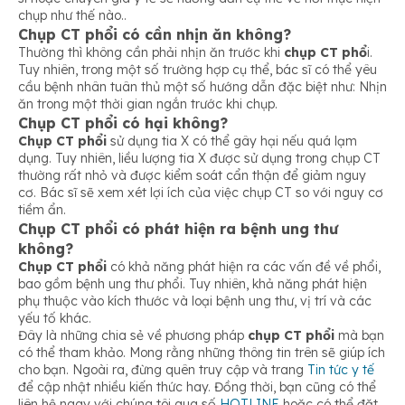
chụp như thế nào..
Chụp CT phổi có cần nhịn ăn không?
Thường thì không cần phải nhịn ăn trước khi
chụp CT phổ
i.
Tuy nhiên, trong một số trường hợp cụ thể, bác sĩ có thể yêu
cầu bệnh nhân tuân thủ một số hướng dẫn đặc biệt như: Nhịn
ăn trong một thời gian ngắn trước khi chụp.
Chụp CT phổi có hại không?
Chụp CT phổi
sử dụng tia X có thể gây hại nếu quá lạm
dụng. Tuy nhiên, liều lượng tia X được sử dụng trong chụp CT
thường rất nhỏ và được kiểm soát cẩn thận để giảm nguy
cơ. Bác sĩ sẽ xem xét lợi ích của việc chụp CT so với nguy cơ
tiềm ẩn.
Chụp CT phổi có phát hiện ra bệnh ung thư
không?
Chụp CT phổi
có khả năng phát hiện ra các vấn đề về phổi,
bao gồm bệnh ung thư phổi. Tuy nhiên, khả năng phát hiện
phụ thuộc vào kích thước và loại bệnh ung thư, vị trí và các
yếu tố khác.
Đây là những chia sẻ về phương pháp
chụp CT phổi
mà bạn
có thể tham khảo. Mong rằng những thông tin trên sẽ giúp ích
cho bạn. Ngoài ra, đừng quên truy cập và trang
Tin tức y tế
để cập nhật nhiều kiến thức hay. Đồng thời, bạn cũng có thể
liên hệ ngay với chúng tôi qua số
HOTLINE
hoặc có thể đặt