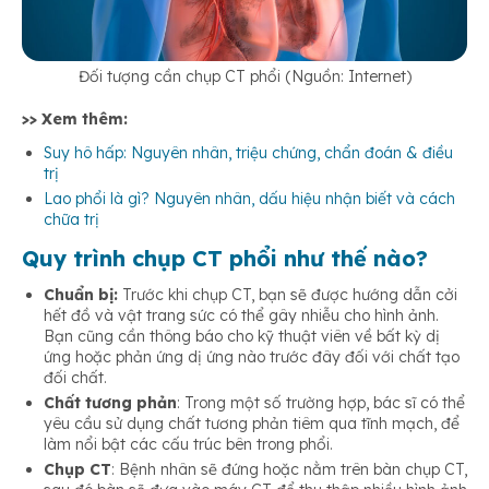
Đối tượng cần chụp CT phổi (Nguồn: Internet)
>> Xem thêm:
Suy hô hấp: Nguyên nhân, triệu chứng, chẩn đoán & điều
trị
Lao phổi là gì? Nguyên nhân, dấu hiệu nhận biết và cách
chữa trị
Quy trình chụp CT phổi như thế nào?
Chuẩn bị:
Trước khi chụp CT, bạn sẽ được hướng dẫn cởi
hết đồ và vật trang sức có thể gây nhiễu cho hình ảnh.
Bạn cũng cần thông báo cho kỹ thuật viên về bất kỳ dị
ứng hoặc phản ứng dị ứng nào trước đây đối với chất tạo
đối chất.
Chất tương phản
: Trong một số trường hợp, bác sĩ có thể
yêu cầu sử dụng chất tương phản tiêm qua tĩnh mạch, để
làm nổi bật các cấu trúc bên trong phổi.
Chụp CT
: Bệnh nhân sẽ đứng hoặc nằm trên bàn chụp CT,