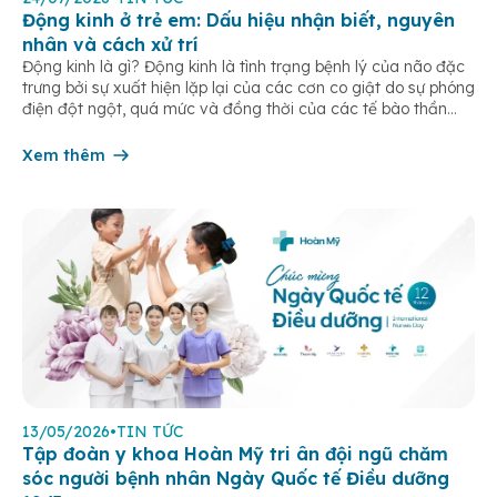
Động kinh ở trẻ em: Dấu hiệu nhận biết, nguyên
nhân và cách xử trí
Động kinh là gì? Động kinh là tình trạng bệnh lý của não đặc
trưng bởi sự xuất hiện lặp lại của các cơn co giật do sự phóng
điện đột ngột, quá mức và đồng thời của các tế bào thần
kinh trong não. Những cơn này có thể gây ra rối loạn vận […]
Xem thêm
13/05/2026
•
TIN TỨC
Tập đoàn y khoa Hoàn Mỹ tri ân đội ngũ chăm
sóc người bệnh nhân Ngày Quốc tế Điều dưỡng