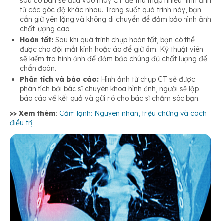
sau đó bàn sẽ đưa vào máy CT để thu thập nhiều hình ảnh
từ các góc độ khác nhau. Trong suốt quá trình này, bạn
cần giữ yên lặng và không di chuyển để đảm bảo hình ảnh
chất lượng cao.
Hoàn tất:
Sau khi quá trình chụp hoàn tất, bạn có thể
được cho đội mắt kính hoặc áo để giữ ấm. Kỹ thuật viên
sẽ kiểm tra hình ảnh để đảm bảo chúng đủ chất lượng để
chẩn đoán.
Phân tích và báo cáo:
Hình ảnh từ chụp CT sẽ được
phân tích bởi bác sĩ chuyên khoa hình ảnh, người sẽ lập
báo cáo về kết quả và gửi nó cho bác sĩ chăm sóc bạn.
>> Xem thêm
:
Cảm lạnh: Nguyên nhân, triệu chứng và cách
điều trị