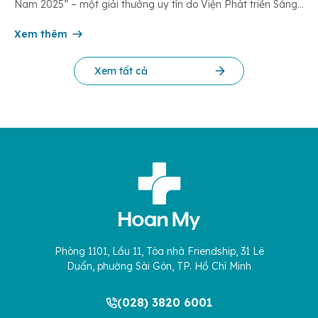
Nam 2025” – một giải thưởng uy tín do Viện Phát triển Sáng
chế và Đổi mới Công nghệ phối hợp với Trung tâm Nghiên
cứu Phát triển Doanh nghiệp Châu Á […]
Xem thêm
Xem tất cả
Phòng 1101, Lầu 11, Tòa nhà Friendship, 31 Lê
Duẩn, phường Sài Gòn, TP. Hồ Chí Minh
(028) 3820 6001