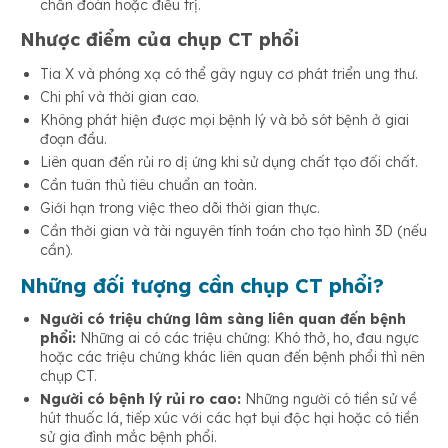
chẩn đoán hoặc điều trị.
Nhược điểm của chụp CT phổi
Tia X và phóng xạ có thể gây nguy cơ phát triển ung thư.
Chi phí và thời gian cao.
Không phát hiện được mọi bệnh lý và bỏ sót bệnh ở giai
đoạn đầu.
Liên quan đến rủi ro dị ứng khi sử dụng chất tạo đối chất.
Cần tuân thủ tiêu chuẩn an toàn.
Giới hạn trong việc theo dõi thời gian thực.
Cần thời gian và tài nguyên tính toán cho tạo hình 3D (nếu
cần).
Những đối tượng cần chụp CT phổi?
Người có triệu chứng lâm sàng liên quan đến bệnh
phổi:
Những ai có các triệu chứng: Khó thở, ho, đau ngực
hoặc các triệu chứng khác liên quan đến bệnh phổi thì nên
chụp CT.
Người có bệnh lý rủi ro cao:
Những người có tiền sử về
hút thuốc lá, tiếp xúc với các hạt bụi độc hại hoặc có tiền
sử gia đình mắc bệnh phổi.