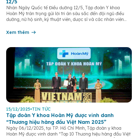
12/5
Nhân Ngày Quốc tế Điều dưỡng 12/5, Tập đoàn Y khoa
Hoàn Mỹ trân trọng gửi lời tri ân sâu sắc đến đội ngũ điều
dưỡng, nữ hộ sinh, kỹ thuật viên, dược sĩ và các nhân viên
chăm sóc người bệnh trên toàn hệ thống – những người luôn
âm thầm đồng hành trên […]
Xem thêm
15/12/2025
•
TIN TỨC
Tập đoàn Y khoa Hoàn Mỹ được vinh danh
“Thương hiệu hàng đầu Việt Nam 2025”
Ngày 06/12/2025, tại TP. Hồ Chí Minh, Tập đoàn y khoa
Hoàn Mỹ được vinh danh “Top 10 Thương hiệu hàng đầu Việt