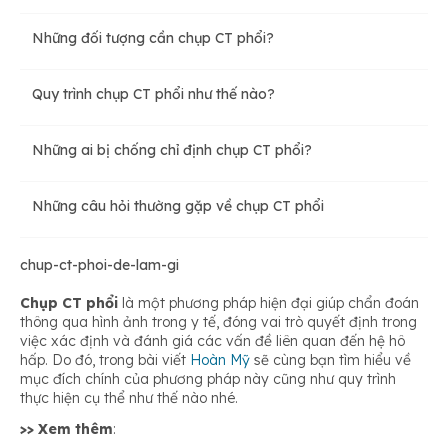
Những đối tượng cần chụp CT phổi?
Ưu điểm của chụp cắt lớp phổi
Quy trình chụp CT phổi như thế nào?
Nhược điểm của chụp CT phổi
Những ai bị chống chỉ định chụp CT phổi?
Những câu hỏi thường gặp về chụp CT phổi
chup-ct-phoi-de-lam-gi
Chụp CT phổi
là một phương pháp hiện đại giúp chẩn đoán
thông qua hình ảnh trong y tế, đóng vai trò quyết định trong
việc xác định và đánh giá các vấn đề liên quan đến hệ hô
hấp. Do đó, trong bài viết
Hoàn Mỹ
sẽ cùng bạn tìm hiểu về
mục đích chính của phương pháp này cũng như quy trình
thực hiện cụ thể như thế nào nhé.
>> Xem thêm
: