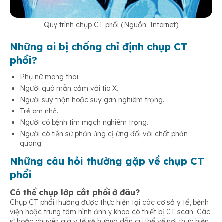
Quy trình chụp CT phổi (Nguồn: Internet)
Những ai bị chống chỉ định chụp CT
phổi?
Phụ nữ mang thai.
Người quá mẫn cảm với tia X.
Người suy thận hoặc suy gan nghiêm trọng.
Trẻ em nhỏ.
Người có bệnh tim mạch nghiêm trọng.
Người có tiền sử phản ứng dị ứng đối với chất phản
quang.
Những câu hỏi thường gặp về chụp CT
phổi
Có thể chụp lớp cắt phổi ở đâu?
Chụp CT phổi thường được thực hiện tại các cơ sở y tế, bệnh
viện hoặc trung tâm hình ảnh y khoa có thiết bị CT scan. Các
sĩ hoặc chuyên gia y tế sẽ hướng dẫn cụ thể về nơi thực hiện