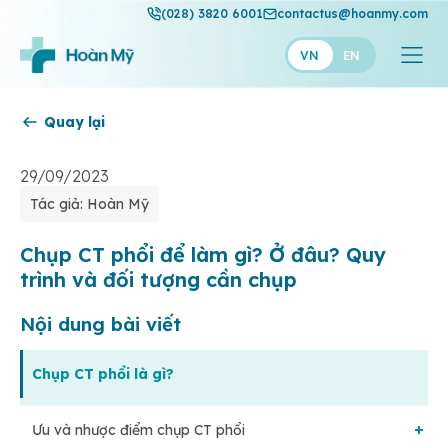
(028) 3820 6001
contactus@hoanmy.com
VN
EN
Quay lại
Hoàn Mỹ
Hoàn Mỹ Gold
29/09/2023
Tác giả: Hoàn Mỹ
Hạnh Phúc
Thuận Mỹ
Chụp CT phổi để làm gì? Ở đâu? Quy
trình và đối tượng cần chụp
Nội dung bài viết
Chụp CT phổi là gì?
Ưu và nhược điểm chụp CT phổi