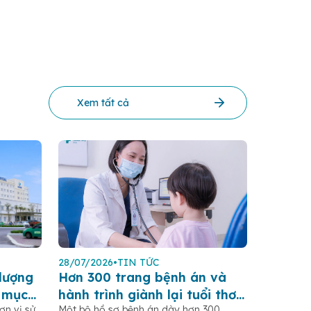
Xem tất cả
28/07/2026
•
TIN TỨC
lượng
Hơn 300 trang bệnh án và
 mục
hành trình giành lại tuổi thơ
n vị sử
Một bộ hồ sơ bệnh án dày hơn 300