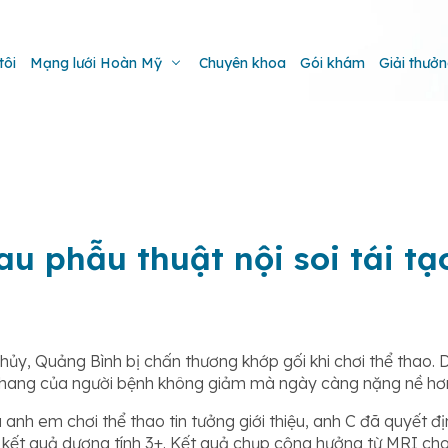
tôi
Mạng lưới Hoàn Mỹ
Chuyên khoa
Gói khám
Giải thưở
sau phẫu thuật nội soi tái 
hủy, Quảng Bình bị chấn thương khớp gối khi chơi thể thao. Dù
u thang của người bệnh không giảm mà ngày càng nặng nề hơ
 anh em chơi thể thao tin tưởng giới thiệu, anh C đã quyết đ
ết quả dương tính 3+. Kết quả chụp cộng hưởng từ MRI cho