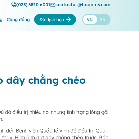
(028) 3820 6001
contactus@hoanmy.com
ng
Cộng đồng
Đặt lịch hẹn
VN
EN
tạo dây chằng chéo
 đã điều trị nhiều nơi nhưng tình trạng lỏng gối
n.
ịnh đến Bệnh viện Quốc tế Vinh để điều trị. Qua
 thấy: Hình ảnh đứt dây chằng chéo trước. Bác