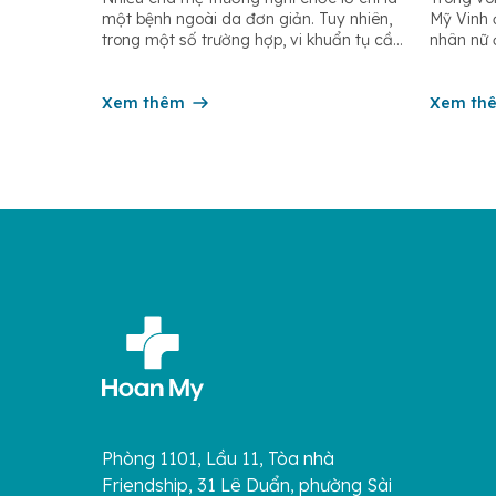
da do tụ cầu (hội chứng 4S)
hội c
một bệnh ngoài da đơn giản. Tuy nhiên,
Mỹ Vinh đ
tuổi v
trong một số trường hợp, vi khuẩn tụ cầu
nhân nữ 
vàng (Staphylococcus aureus) có thể tiết
chẩn đo
ngoại độc tố (ETA hoặc ETB) gây ra Hội
dị tật b
chứng bong da do tụ cầu
Xem thêm
dục nữ, 
Xem th
(Staphylococcal Scalded Skin Syndrome
bước vào 
– SSSS) – một […]
Phòng 1101, Lầu 11, Tòa nhà
Friendship, 31 Lê Duẩn, phường Sài