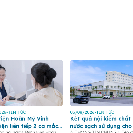
026
•
TIN TỨC
03/08/2026
•
TIN TỨC
viện Hoàn Mỹ Vinh
Kết quả nội kiểm chất 
iện liên tiếp 2 ca mắc
nước sạch sử dụng cho
ng hai ngày, Bệnh viện Hoàn
A. THÔNG TIN CHUNG 1. Tên đơ