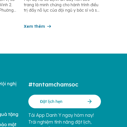
 đầu
cho bé gái 29 tháng tuổi mắc
Vinh 2.
trang là minh chứng cho hành trình điều
nhiễm khuẩn huyết do tụ cầu
, Phường
trị đầy nỗ lực của đội ngũ y bác sĩ và sự
vàng biến chứng viêm khớp
 bể chứa:
kiên cường của một bé gái 29 tháng tuổi
 cấp
gối
tại Khoa Nhi – Bệnh viện Hoàn Mỹ Vinh.
ấp
Bệnh nhi nhập viện trong tình trạng
Xem thêm
ớc Nghệ
nhiễm […]
Hội nghị
#tantamchamsoc
Đặt lịch hẹn
quà tặng
Tải App Danh Y ngay hôm nay!
Trải nghiệm tính năng đặt lịch,
bảo mật