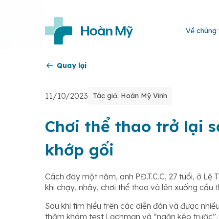
Về chúng 
Quay lại
11/10/2023
Tác giả: Hoàn Mỹ Vinh
Chơi thể thao trở lại 
khớp gối
Cách đây một năm, anh P.Đ.T.C.C, 27 tuổi, ở Lệ T
khi chạy, nhảy, chơi thể thao và lên xuống cầ
Sau khi tìm hiểu trên các diễn đàn và được nhiều
thăm khám test Lachman và “ngăn kéo trước”, k