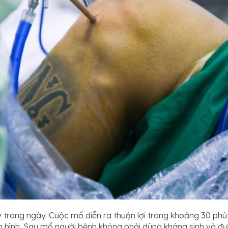
 trong ngày. Cuộc mổ diễn ra thuận lợi trong khoảng 30 phú
 hình. Sau mổ người bệnh không phải dùng kháng sinh và đ