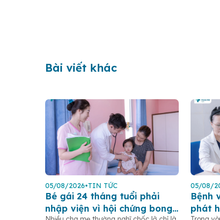
Bài viết khác
05/08/2026
•
TIN TỨC
05/08/2
Bé gái 24 tháng tuổi phải
Bệnh 
nhập viện vì hội chứng bong
phát h
Nhiều cha mẹ thường nghĩ chốc lở chỉ là
Trong vò