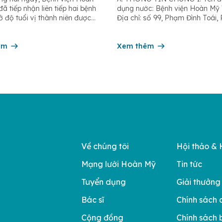
hứng MRKH hiếm gặp ở
đích sinh hoạt 6 tháng
ã tiếp nhận liên tiếp hai bệnh
dụng nước: Bệnh viện Hoàn Mỹ 
ị thành niên
năm 2026
ở độ tuổi vị thành niên được
Địa chỉ: số 99, Phạm Đình Toái
án mắc hội chứng MRKH – một
Vinh Phú, Nghệ An 3. Công suất
ẩm sinh hiếm gặp của hệ sinh
200m3/Tổng số dân được cung
thường chỉ được phát hiện khi
êm
nước: 500 người 4. Tên đơn vị c
Xem thêm
tuổi dậy thì. […]
nước: Công ty Cổ phần cấp nư
An […]
Về chúng tôi
Hội thảo & 
Mạng lưới Hoàn Mỹ
Tin tức
Tuyển dụng
Giải thưởng
Bác sĩ
Chính sách 
Cộng đồng
Chính sách 