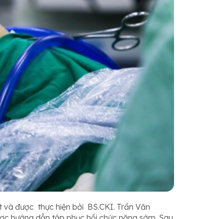
t và được thực hiện bởi BS.CKI. Trần Văn
ược hướng dẫn tập phục hồi chức năng sớm. Sau