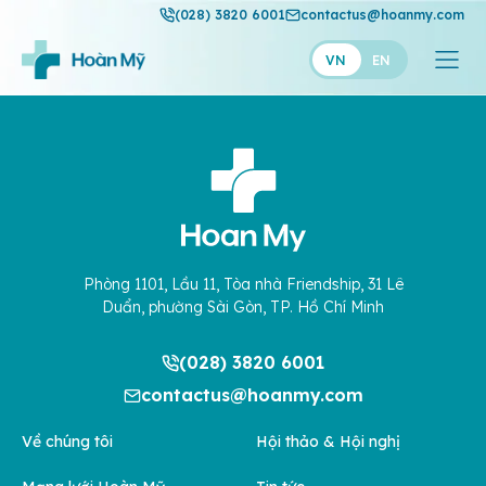
(028) 3820 6001
contactus@hoanmy.com
VN
EN
Hoàn Mỹ
Hoàn Mỹ Gold
Hạnh Phúc
Thuận Mỹ
Phòng 1101, Lầu 11, Tòa nhà Friendship, 31 Lê
Duẩn, phường Sài Gòn, TP. Hồ Chí Minh
(028) 3820 6001
contactus@hoanmy.com
Về chúng tôi
Hội thảo & Hội nghị