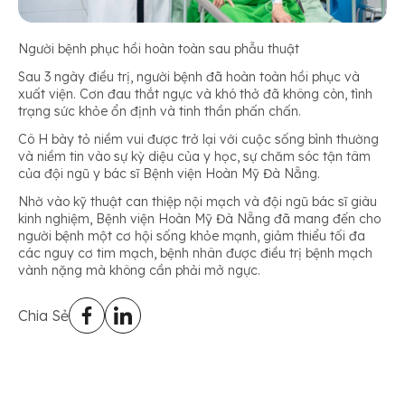
Người bệnh phục hồi hoàn toàn sau phẫu thuật
Sau 3 ngày điều trị, người bệnh đã hoàn toàn hồi phục và
xuất viện. Cơn đau thắt ngực và khó thở đã không còn, tình
trạng sức khỏe ổn định và tinh thần phấn chấn.
Cô H bày tỏ niềm vui được trở lại với cuộc sống bình thường
và niềm tin vào sự kỳ diệu của y học, sự chăm sóc tận tâm
của đội ngũ y bác sĩ Bệnh viện Hoàn Mỹ Đà Nẵng.
Nhờ vào kỹ thuật can thiệp nội mạch và đội ngũ bác sĩ giàu
kinh nghiệm, Bệnh viện Hoàn Mỹ Đà Nẵng đã mang đến cho
người bệnh một cơ hội sống khỏe mạnh, giảm thiểu tối đa
các nguy cơ tim mạch, bệnh nhân được điều trị bệnh mạch
vành nặng mà không cần phải mở ngực.
Chia Sẻ