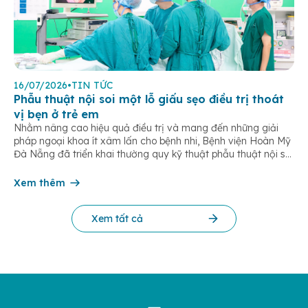
16/07/2026
•
TIN TỨC
Phẫu thuật nội soi một lỗ giấu sẹo điều trị thoát
vị bẹn ở trẻ em
Nhằm nâng cao hiệu quả điều trị và mang đến những giải
pháp ngoại khoa ít xâm lấn cho bệnh nhi, Bệnh viện Hoàn Mỹ
Đà Nẵng đã triển khai thường quy kỹ thuật phẫu thuật nội soi
một lỗ trong điều trị thoát vị bẹn trẻ em. Đây là phương pháp
hiện đại giúp […]
Xem thêm
Xem tất cả