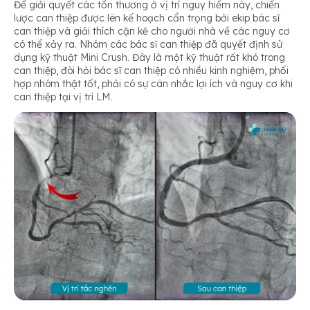
Để giải quyết các tổn thương ở vị trí nguy hiểm này, chiến
lược can thiệp được lên kế hoạch cẩn trọng bởi ekip bác sĩ
can thiệp và giải thích cặn kẽ cho người nhà về các nguy cơ
có thể xảy ra. Nhóm các bác sĩ can thiệp đã quyết định sử
dụng kỹ thuật Mini Crush. Đây là một kỹ thuật rất khó trong
can thiệp, đòi hỏi bác sĩ can thiệp có nhiều kinh nghiệm, phối
hợp nhóm thật tốt, phải có sự cân nhắc lợi ích và nguy cơ khi
can thiệp tại vị trí LM.