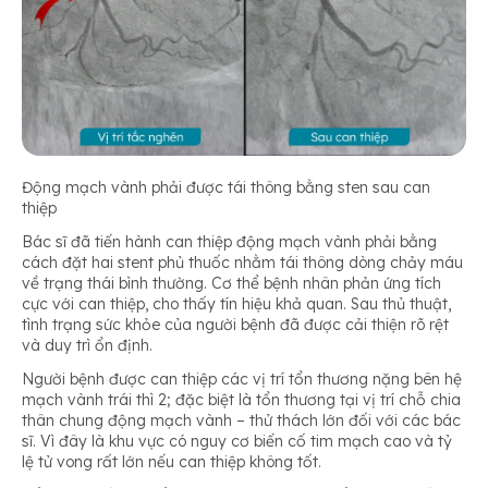
Động mạch vành phải được tái thông bằng sten sau can
thiệp
Bác sĩ đã tiến hành can thiệp động mạch vành phải bằng
cách đặt hai stent phủ thuốc nhằm tái thông dòng chảy máu
về trạng thái bình thường. Cơ thể bệnh nhân phản ứng tích
cực với can thiệp, cho thấy tín hiệu khả quan. Sau thủ thuật,
tình trạng sức khỏe của người bệnh đã được cải thiện rõ rệt
và duy trì ổn định.
Người bệnh được can thiệp các vị trí tổn thương nặng bên hệ
mạch vành trái thì 2; đặc biệt là tổn thương tại vị trí chỗ chia
thân chung động mạch vành – thử thách lớn đối với các bác
sĩ. Vì đây là khu vực có nguy cơ biến cố tim mạch cao và tỷ
lệ tử vong rất lớn nếu can thiệp không tốt.