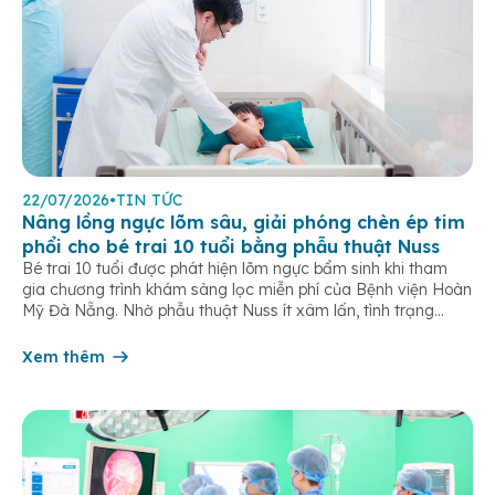
22/07/2026
•
TIN TỨC
Nâng lồng ngực lõm sâu, giải phóng chèn ép tim
phổi cho bé trai 10 tuổi bằng phẫu thuật Nuss
Bé trai 10 tuổi được phát hiện lõm ngực bẩm sinh khi tham
gia chương trình khám sàng lọc miễn phí của Bệnh viện Hoàn
Mỹ Đà Nẵng. Nhờ phẫu thuật Nuss ít xâm lấn, tình trạng
chèn ép tim phổi được cải thiện, trẻ hồi phục nhanh sau 5
ngày điều trị. Lõm ngực […]
Xem thêm