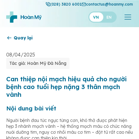
(028) 3820 6001
contactus@hoanmy.com
VN
EN
Quay lại
Hoàn Mỹ
Hoàn Mỹ Gold
08/04/2025
Tác giả: Hoàn Mỹ Đà Nẵng
Hạnh Phúc
Thuận Mỹ
Can thiệp nội mạch hiệu quả cho người
bệnh cao tuổi hẹp nặng 3 thân mạch
vành
Nội dung bài viết
Người bệnh đau tức ngực từng cơn, khó thở được phát hiện
hẹp 3 nhánh mạch vành – hệ thống mạch máu có chức năng
nuôi dưỡng tim, nguy cơ nhồi máu cơ tim – đột tử rất cao nếu
không được can thiệp kịp thời.