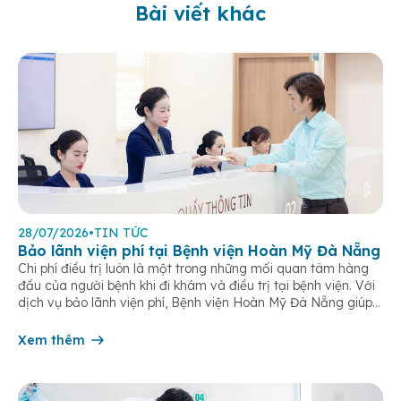
Bài viết khác
28/07/2026
•
TIN TỨC
Bảo lãnh viện phí tại Bệnh viện Hoàn Mỹ Đà Nẵng
Chi phí điều trị luôn là một trong những mối quan tâm hàng
đầu của người bệnh khi đi khám và điều trị tại bệnh viện. Với
dịch vụ bảo lãnh viện phí, Bệnh viện Hoàn Mỹ Đà Nẵng giúp
khách hàng giảm bớt gánh nặng tài chính, đơn giản hóa thủ
tục thanh toán […]
Xem thêm