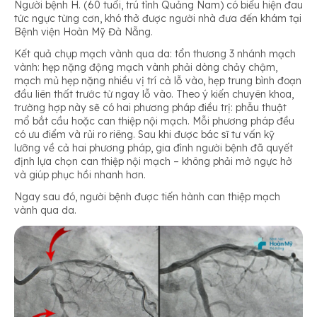
Người bệnh H. (60 tuổi, trú tỉnh Quảng Nam) có biểu hiện đau
tức ngực từng cơn, khó thở được người nhà đưa đến khám tại
Bệnh viện Hoàn Mỹ Đà Nẵng.
Kết quả chụp mạch vành qua da: tổn thương 3 nhánh mạch
vành: hẹp nặng động mạch vành phải dòng chảy chậm,
mạch mủ hẹp nặng nhiều vị trí cả lỗ vào, hẹp trung bình đoạn
đầu liên thất trước từ ngay lỗ vào. Theo ý kiến chuyên khoa,
trường hợp này sẽ có hai phương pháp điều trị: phẫu thuật
mổ bắt cầu hoặc can thiệp nội mạch. Mỗi phương pháp đều
có ưu điểm và rủi ro riêng. Sau khi được bác sĩ tư vấn kỹ
lưỡng về cả hai phương pháp, gia đình người bệnh đã quyết
định lựa chọn can thiệp nội mạch – không phải mở ngực hở
và giúp phục hồi nhanh hơn.
Ngay sau đó, người bệnh được tiến hành can thiệp mạch
vành qua da.