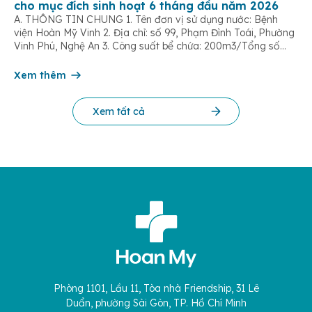
cho mục đích sinh hoạt 6 tháng đầu năm 2026
A. THÔNG TIN CHUNG 1. Tên đơn vị sử dụng nước: Bệnh
viện Hoàn Mỹ Vinh 2. Địa chỉ: số 99, Phạm Đình Toái, Phường
Vinh Phú, Nghệ An 3. Công suất bể chứa: 200m3/Tổng số
dân được cung cấp nước: 500 người 4. Tên đơn vị cấp
nước: Công ty Cổ phần cấp nước Nghệ An […]
Xem thêm
Xem tất cả
Phòng 1101, Lầu 11, Tòa nhà Friendship, 31 Lê
Duẩn, phường Sài Gòn, TP. Hồ Chí Minh