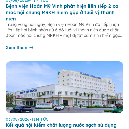
05/08/2026
•
TIN TỨC
Bệnh viện Hoàn Mỹ Vinh phát hiện liên tiếp 2 ca
mắc hội chứng MRKH hiếm gặp ở tuổi vị thành
niên
Trong vòng hai ngày, Bệnh viện Hoàn Mỹ Vinh đã tiếp nhận
liên tiếp hai bệnh nhân nữ ở độ tuổi vị thành niên được chẩn
đoán mắc hội chứng MRKH – một dị tật bẩm sinh hiếm gặp
của hệ sinh dục nữ, thường chỉ được phát hiện khi bước vào
tuổi dậy thì. […]
Xem thêm
03/08/2026
•
TIN TỨC
Kết quả nội kiểm chất lượng nước sạch sử dụng