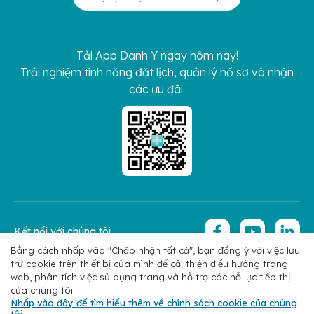
Tải App Danh Y ngay hôm nay!
Trải nghiệm tính năng đặt lịch, quản lý hồ sơ và nhận
các ưu đãi.
Kết nối với chúng tôi
Bằng cách nhấp vào "Chấp nhận tất cả", bạn đồng ý với việc lưu
trữ cookie trên thiết bị của mình để cải thiện điều hướng trang
Copyright 2026 © Hoan My Corporation
Chính sách bảo mật
web, phân tích việc sử dụng trang và hỗ trợ các nỗ lực tiếp thị
của chúng tôi.
Nhấp vào đây để tìm hiểu thêm về chính sách cookie của chúng