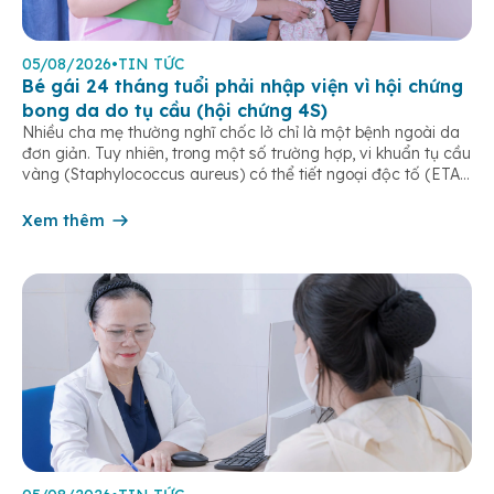
05/08/2026
•
TIN TỨC
Bé gái 24 tháng tuổi phải nhập viện vì hội chứng
bong da do tụ cầu (hội chứng 4S)
Nhiều cha mẹ thường nghĩ chốc lở chỉ là một bệnh ngoài da
đơn giản. Tuy nhiên, trong một số trường hợp, vi khuẩn tụ cầu
vàng (Staphylococcus aureus) có thể tiết ngoại độc tố (ETA
hoặc ETB) gây ra Hội chứng bong da do tụ cầu
(Staphylococcal Scalded Skin Syndrome – SSSS) – một […]
Xem thêm