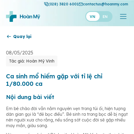
(028) 3820 6001
contactus@hoanmy.com
VN
EN
Quay lại
Hoàn Mỹ
Hoàn Mỹ Gold
08/05/2025
Tác giả: Hoàn Mỹ Vinh
Hạnh Phúc
Thuận Mỹ
Ca sinh mổ hiếm gặp với tỉ lệ chỉ
1/80.000 ca
Nội dung bài viết
Em bé chào đời vẫn nằm nguyên vẹn trong túi ối, hiện tượng
dân gian gọi là “đẻ bọc điều”. Bé sinh ra trong bọc dễ bị ngạt
nên người xưa cho rằng, nếu sống sót cuộc đời sẽ gặp nhiều
may mắn, giàu sang.