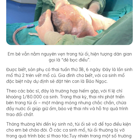
Em bé vẫn nằm nguyên vẹn trong túi ối, hiện tượng dân gian
gọi là “đẻ bọc điều”.
Được biết, sản phụ có thai tuần thứ 38, 6 ngày. Đây là lần sinh
mổ thứ 2 trên vết mổ cũ. Gia đình cho biết, với ca sinh mổ
đặc biệt này dự định sẽ đặt tên con là Bảo Ngọc.
Theo các bác sĩ, đây là trường hợp hiếm gặp, với tỉ lệ chỉ
khoảng 1/80.000 ca sinh. Trong thai kỳ, thai nhi phát triển
bên trong túi ối – một màng mỏng nhưng chắc chắn, chứa
đầy nước ối giúp giữ ấm, bảo vệ thai nhi và hỗ trợ quá trình
trao đổi chất.
Thông thường khi đến kỳ sinh nở, túi ối sẽ vỡ để tạo điều kiện
cho em bé chào đời. Ở các ca sinh mổ, túi ối thường bị vỡ
trong quá trình bác sĩ thao tác.Tuy nhiên trong một số trường