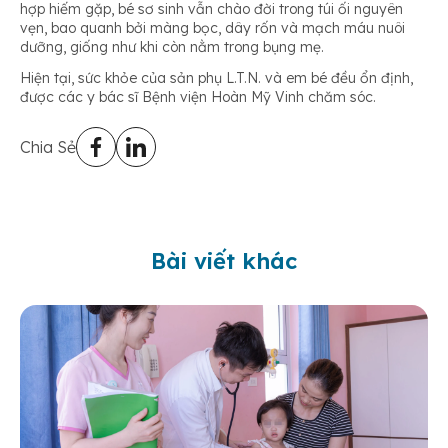
hợp hiếm gặp, bé sơ sinh vẫn chào đời trong túi ối nguyên
vẹn, bao quanh bởi màng bọc, dây rốn và mạch máu nuôi
dưỡng, giống như khi còn nằm trong bụng mẹ.
Hiện tại, sức khỏe của sản phụ L.T.N. và em bé đều ổn định,
được các y bác sĩ Bệnh viện Hoàn Mỹ Vinh chăm sóc.
Chia Sẻ
Bài viết khác