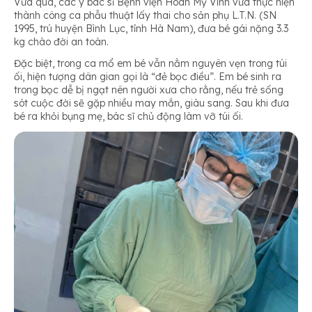
Vừa qua, các y bác sĩ Bệnh viện Hoàn Mỹ Vinh vừa thực hiện
thành công ca phẫu thuật lấy thai cho sản phụ L.T.N. (SN
1995, trú huyện Bình Lục, tỉnh Hà Nam), đưa bé gái nặng 3.3
kg chào đời an toàn.
Đặc biệt, trong ca mổ em bé vẫn nằm nguyên vẹn trong túi
ối, hiện tượng dân gian gọi là “đẻ bọc điều”. Em bé sinh ra
trong bọc dễ bị ngạt nên người xưa cho rằng, nếu trẻ sống
sót cuộc đời sẽ gặp nhiều may mắn, giàu sang. Sau khi đưa
bé ra khỏi bụng mẹ, bác sĩ chủ động làm vỡ túi ối.