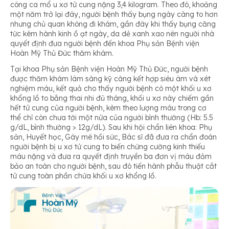
công ca mổ u xơ tử cung nặng 3,4 kilogram. Theo đó, khoảng
một năm trở lại đây, người bệnh thấy bụng ngày càng to hơn
nhưng chủ quan không đi khám, gần đây khi thấy bụng căng
tức kèm hành kinh ồ ạt ngày, da dẻ xanh xao nên người nhà
quyết định đưa người bệnh đến khoa Phụ sản Bệnh viện
Hoàn Mỹ Thủ Đức thăm khám.
Tại khoa Phụ sản Bệnh viện Hoàn Mỹ Thủ Đức, người bệnh
được thăm khám lâm sàng kỹ càng kết hợp siêu âm và xét
nghiệm máu, kết quả cho thấy người bệnh có một khối u xơ
khổng lồ to bằng thai nhi đủ tháng, khối u xơ này chiếm gần
hết tử cung của người bệnh, kèm theo lượng máu trong cơ
thể chỉ còn chưa tới một nửa của người bình thường (Hb: 5.5
g/dL, bình thường > 12g/dL). Sau khi hội chẩn liên khoa: Phụ
sản, Huyết học, Gây mê hồi sức, Bác sĩ đã đưa ra chẩn đoán
người bệnh bị u xơ tử cung to biến chứng cường kinh thiếu
máu nặng và đưa ra quyết định truyền ba đơn vị máu đảm
bảo an toàn cho người bệnh, sau đó tiến hành phẫu thuật cắt
tử cung toàn phần chứa khối u xơ khổng lồ.