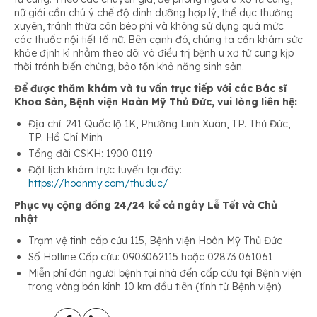
nữ giới cần chú ý chế độ dinh dưỡng hợp lý, thể dục thường
xuyên, tránh thừa cân béo phì và không sử dụng quá mức
các thuốc nội tiết tố nữ. Bên cạnh đó, chúng ta cần khám sức
khỏe định kì nhằm theo dõi và điều trị bệnh u xơ tử cung kịp
thời tránh biến chứng, bảo tồn khả năng sinh sản.
Để được thăm khám và tư vấn trực tiếp với các Bác sĩ
Khoa Sản, Bệnh viện Hoàn Mỹ Thủ Đức, vui lòng liên hệ:
Địa chỉ: 241 Quốc lộ 1K, Phường Linh Xuân, TP. Thủ Đức,
TP. Hồ Chí Minh
Tổng đài CSKH: 1900 0119
Đặt lịch khám trực tuyến tại đây:
https://hoanmy.com/thuduc/
Phục vụ cộng đồng 24/24 kể cả ngày Lễ Tết và Chủ
nhật
Trạm vệ tinh cấp cứu 115, Bệnh viện Hoàn Mỹ Thủ Đức
Số Hotline Cấp cứu: 0903062115 hoặc 02873 061061
Miễn phí đón người bệnh tại nhà đến cấp cứu tại Bệnh viện
trong vòng bán kính 10 km đầu tiên (tính từ Bệnh viện)