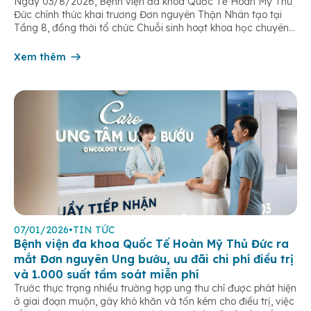
Ngày 03/8/2026, Bệnh viện đa khoa Quốc Tế Hoàn Mỹ Thủ
đề
Đức chính thức khai trương Đơn nguyên Thận Nhân tạo tại
Tầng 8, đồng thời tổ chức Chuỗi sinh hoạt khoa học chuyên
đề “Tối ưu hóa hiệu quả lọc máu chu kỳ”. Sự kiện đánh dấu
bước tiến quan trọng trong chiến lược […]
Xem thêm
07/01/2026
•
TIN TỨC
Bệnh viện đa khoa Quốc Tế Hoàn Mỹ Thủ Đức ra
mắt Đơn nguyên Ung bướu, ưu đãi chi phí điều trị
và 1.000 suất tầm soát miễn phí
Trước thực trạng nhiều trường hợp ung thư chỉ được phát hiện
ở giai đoạn muộn, gây khó khăn và tốn kém cho điều trị, việc