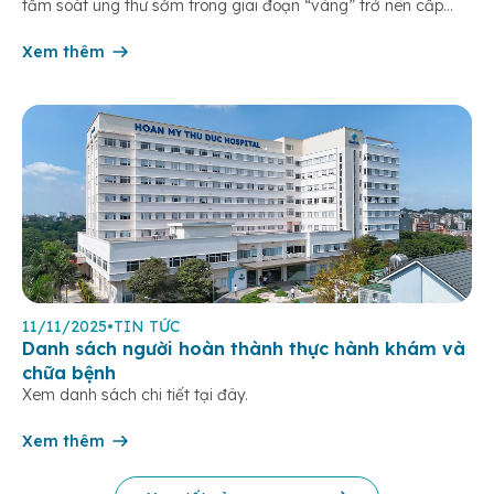
tầm soát ung thư sớm trong giai đoạn “vàng” trở nên cấp
thiết hơn bao giờ hết. Đáp ứng nhu cầu y tế chuyên sâu tại
khu Đông TP.HCM, […]
Xem thêm
11/11/2025
•
TIN TỨC
Danh sách người hoàn thành thực hành khám và
chữa bệnh
Xem danh sách chi tiết tại đây.
Xem thêm