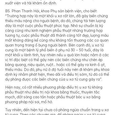
xuất viện và tái khám ổn định.
BS. Phan Thanh Hải, khoa Phụ sản bệnh viện, cho biết:
“Trường hợp này là một khối u xơ rất lớn, đã gây biến chứng
thiếu máu nặng cho người bệnh, do đó, chúng tôi tiên lượng
đây là một cuộc phẫu thuật phức tạp. Nhờ sự chuẩn bị kỹ
càng cũng như kinh nghiệm phẫu thuật những trường hợp
tương tự, cuộc phẫu thuật đã thành công tốt đẹp, lượng máu
mất không đáng kể cũng như không tổn thương các cơ quan
quan trọng trong ổ bụng người bệnh. Bên cạnh đó, u xơ tử
cung là một bệnh lý phổ biến ở phụ nữ 30 – 50 tuổi, đây là
một khối u lành tính, tuy nhiên nếu u quá lớn hoặc nằm ở các
vị trí đặc biệt có thể gây nên các biến chứng như chèn ép
bàng quang, niệu quản, ruột… hoặc có thể gây ra kinh ồ ạt,
thiếu máu. Do đó, phụ nữ ở độ tuổi này nên đi khám phụ khoa
định kỳ nhằm phát hiện, theo dõi và điều trị sớm, từ đó có thể
dự phòng được các biến chứng của u xơ tử cung gây ra”.
Hiện nay, có rất nhiều phương pháp điều trị u xơ từ không
phẫu thuật như điều trị nội khoa bằng thuốc, thuyên tắc
mạch, đốt sóng cao tần hoặc phẫu thuật bóc u xơ bằng
phương pháp nội soi, mổ hở.
Tuy nhiên, đến hiện tại chưa có phòng ngừa chuẩn trong u xơ
tử cung. Theo các chuyên gia, để phòng ngừa u xơ tử cung,