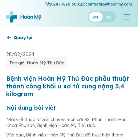
(028) 3820 6001
contactus@hoanmy.com
VN
EN
Quay lại
Hoàn Mỹ
Hoàn Mỹ Gold
28/02/2024
Tác giả: Hoàn Mỹ Thủ Đức
Hạnh Phúc
Thuận Mỹ
Bệnh viện Hoàn Mỹ Thủ Đức phẫu thuật
thành công khối u xơ tử cung nặng 3,4
kilogram
Nội dung bài viết
*Bài viết được tư vấn chuyên môn bởi BS. Phan Thanh Hải,
Khoa Phụ sản, Bệnh viện Hoàn Mỹ Thủ Đức.
Vừa qua, Bệnh viện Hoàn Mỹ Thủ Đức đã thực hiện thành