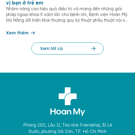
vị bẹn ở trẻ em
Nhằm nâng cao hiệu quả điều trị và mang đến những giải
pháp ngoại khoa ít xâm lấn cho bệnh nhi, Bệnh viện Hoàn Mỹ
Đà Nẵng đã triển khai thường quy kỹ thuật phẫu thuật nội soi
một lỗ trong điều trị thoát vị bẹn trẻ em. Đây là phương pháp
hiện đại giúp […]
Xem thêm
Xem tất cả
Phòng 1101, Lầu 11, Tòa nhà Friendship, 31 Lê
Duẩn, phường Sài Gòn, TP. Hồ Chí Minh