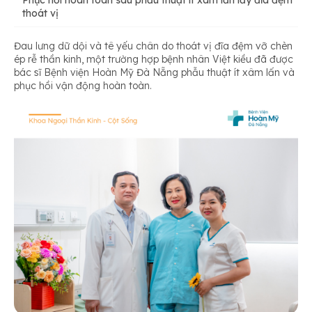
Phục hồi hoàn toàn sau phẫu thuật ít xâm lấn lấy đĩa đệm
thoát vị
Đau lưng dữ dội và tê yếu chân do thoát vị đĩa đệm vỡ chèn
ép rễ thần kinh, một trường hợp bệnh nhân Việt kiều đã được
bác sĩ Bệnh viện Hoàn Mỹ Đà Nẵng phẫu thuật ít xâm lấn và
phục hồi vận động hoàn toàn.