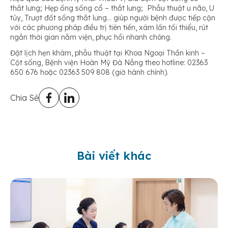
thắt lưng; Hẹp ống sống cổ – thắt lưng; Phẫu thuật u não, U
tủy, Trượt đốt sống thắt lưng… giúp người bệnh được tiếp cận
với các phương pháp điều trị tiên tiến, xâm lấn tối thiểu, rút
ngắn thời gian nằm viện, phục hồi nhanh chóng.
Đặt lịch hẹn khám, phẫu thuật tại Khoa Ngoại Thần kinh –
Cột sống, Bệnh viện Hoàn Mỹ Đà Nẵng theo hotline: 02363
650 676 hoặc 02363 509 808 (giờ hành chính).
Chia Sẻ
Bài viết khác