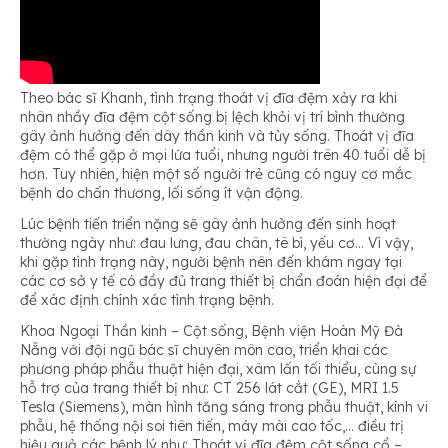
Theo bác sĩ Khanh, tình trạng thoát vị đĩa đệm xảy ra khi
nhân nhầy đĩa đệm cột sống bị lệch khỏi vị trí bình thường
gây ảnh hưởng đến dây thần kinh và tủy sống. Thoát vị đĩa
đệm có thể gặp ở mọi lứa tuổi, nhưng người trên 40 tuổi dễ bị
hơn. Tuy nhiên, hiện một số người trẻ cũng có nguy cơ mắc
bệnh do chấn thương, lối sống ít vận động.
Lúc bệnh tiến triển nặng sẽ gây ảnh hưởng đến sinh hoạt
thường ngày như: đau lưng, đau chân, tê bì, yếu cơ… Vì vậy,
khi gặp tình trạng này, người bệnh nên đến khám ngay tại
các cơ sở y tế có đầy đủ trang thiết bị chẩn đoán hiện đại để
để xác định chính xác tình trạng bệnh.
Khoa Ngoại Thần kinh – Cột sống, Bệnh viện Hoàn Mỹ Đà
Nẵng với đội ngũ bác sĩ chuyên môn cao, triển khai các
phương pháp phẫu thuật hiện đại, xâm lấn tối thiểu, cùng sự
hỗ trợ của trang thiết bị như: CT 256 lát cắt (GE), MRI 1.5
Tesla (Siemens), màn hình tăng sáng trong phẫu thuật, kính vi
phẫu, hệ thống nội soi tiên tiến, máy mài cao tốc,… điều trị
hiệu quả các bệnh lý như: Thoát vị đĩa đệm cột sống cổ –