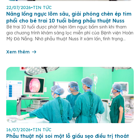
22/07/2026
•
TIN TỨC
Nâng lồng ngực lõm sâu, giải phóng chèn ép tim
phổi cho bé trai 10 tuổi bằng phẫu thuật Nuss
Bé trai 10 tuổi được phát hiện lõm ngực bẩm sinh khi tham
gia chương trình khám sàng lọc miễn phí của Bệnh viện Hoàn
Mỹ Đà Nẵng. Nhờ phẫu thuật Nuss ít xâm lấn, tình trạng
chèn ép tim phổi được cải thiện, trẻ hồi phục nhanh sau 5
ngày điều trị. Lõm ngực […]
Xem thêm
16/07/2026
•
TIN TỨC
Phẫu thuật nội soi một lỗ giấu sẹo điều trị thoát