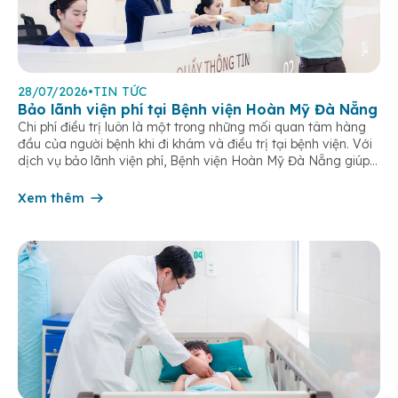
28/07/2026
•
TIN TỨC
Bảo lãnh viện phí tại Bệnh viện Hoàn Mỹ Đà Nẵng
Chi phí điều trị luôn là một trong những mối quan tâm hàng
đầu của người bệnh khi đi khám và điều trị tại bệnh viện. Với
dịch vụ bảo lãnh viện phí, Bệnh viện Hoàn Mỹ Đà Nẵng giúp
khách hàng giảm bớt gánh nặng tài chính, đơn giản hóa thủ
tục thanh toán […]
Xem thêm