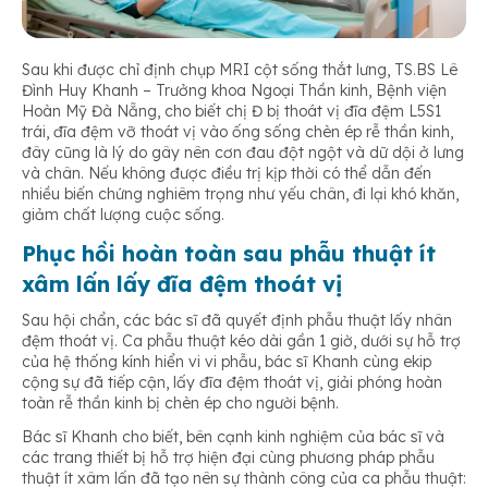
Sau khi được chỉ định chụp MRI cột sống thắt lưng, TS.BS Lê
Đình Huy Khanh – Trưởng khoa Ngoại Thần kinh, Bệnh viện
Hoàn Mỹ Đà Nẵng, cho biết chị Đ bị thoát vị đĩa đệm L5S1
trái, đĩa đệm vỡ thoát vị vào ống sống chèn ép rễ thần kinh,
đây cũng là lý do gây nên cơn đau đột ngột và dữ dội ở lưng
và chân. Nếu không được điều trị kịp thời có thể dẫn đến
nhiều biến chứng nghiêm trọng như yếu chân, đi lại khó khăn,
giảm chất lượng cuộc sống.
Phục hồi hoàn toàn sau phẫu thuật ít
xâm lấn lấy đĩa đệm thoát vị
Sau hội chẩn, các bác sĩ đã quyết định phẫu thuật lấy nhân
đệm thoát vị. Ca phẫu thuật kéo dài gần 1 giờ, dưới sự hỗ trợ
của hệ thống kính hiển vi vi phẫu, bác sĩ Khanh cùng ekip
cộng sự đã tiếp cận, lấy đĩa đệm thoát vị, giải phóng hoàn
toàn rễ thần kinh bị chèn ép cho người bệnh.
Bác sĩ Khanh cho biết, bên cạnh kinh nghiệm của bác sĩ và
các trang thiết bị hỗ trợ hiện đại cùng phương pháp phẫu
thuật ít xâm lấn đã tạo nên sự thành công của ca phẫu thuật: