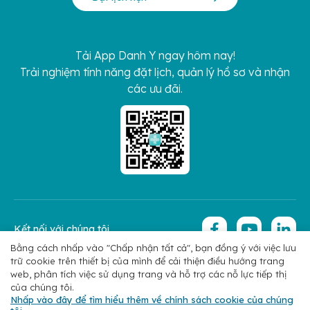
Tải App Danh Y ngay hôm nay!
Trải nghiệm tính năng đặt lịch, quản lý hồ sơ và nhận
các ưu đãi.
Kết nối với chúng tôi
Bằng cách nhấp vào "Chấp nhận tất cả", bạn đồng ý với việc lưu
trữ cookie trên thiết bị của mình để cải thiện điều hướng trang
Copyright 2026 © Hoan My Corporation
Chính sách bảo mật
web, phân tích việc sử dụng trang và hỗ trợ các nỗ lực tiếp thị
của chúng tôi.
Nhấp vào đây để tìm hiểu thêm về chính sách cookie của chúng