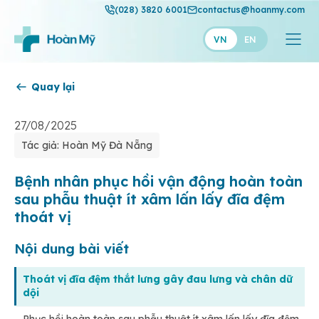
(028) 3820 6001
contactus@hoanmy.com
VN
EN
Quay lại
Hoàn Mỹ
Hoàn Mỹ Gold
27/08/2025
Tác giả: Hoàn Mỹ Đà Nẵng
Hạnh Phúc
Thuận Mỹ
Bệnh nhân phục hồi vận động hoàn toàn
sau phẫu thuật ít xâm lấn lấy đĩa đệm
thoát vị
Nội dung bài viết
Thoát vị đĩa đệm thắt lưng gây đau lưng và chân dữ
dội