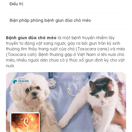
Điều trị
Biện pháp phòng bệnh giun đũa chó mèo
Bệnh giun đũa chó mèo
là một bệnh truyền nhiễm lây
truyền từ động vật sang người, gây ra bởi giun tròn ký sinh
thường tìm thấy trong ruột của chó (Toxocara canis) và mèo
(Toxocara cati). Bệnh thường gặp ở Việt Nam vì khi nuôi chó
mèo, nhiều người dân chưa có ý thức xổ giun định kỳ cho vật
nuôi.