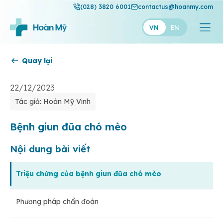
(028) 3820 6001
contactus@hoanmy.com
VN
EN
Quay lại
Hoàn Mỹ
Hoàn Mỹ Gold
22/12/2023
Tác giả: Hoàn Mỹ Vinh
Hạnh Phúc
Thuận Mỹ
Bệnh giun đũa chó mèo
Nội dung bài viết
Triệu chứng của bệnh giun đũa chó mèo
Phương pháp chẩn đoán