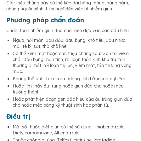
Các triệu chứng này có thể kéo dài hàng tháng, hàng năm,
nhưng người bệnh ít khi nghĩ đến việc bị nhiễm giun.
Phương pháp chẩn đoán
Chẩn đoán nhiễm giun đũa chó mèo dựa vào các dấu hiệu:
Ngứa, nổi mẩn, đau đầu, đau bụng, khó tiêu, đau nhức
mỏi, tê bì, sốt, thở khò khè.
Có thể kèm một hoặc các triệu chứng sau: Gan to, viêm
phổi, đau bụng mạn tính, rối loạn thần kinh khu trú, tổn
thương ở mắt, rối loạn thị lực, viêm mắt, tổn thương võng
mạc.
Kháng thể anti-Toxocara dương tính bằng xét nghiệm.
Hoặc tìm thấy ấu trùng hoặc giun đũa chó hoặc mèo
trưởng thành.
Hoặc phát hiện đoạn gen đặc hiệu của ấu trùng giun đũa
chó hoặc mèo bằng kỹ thuật sinh học phân tử.
Điều trị
Một số thuốc diệt giun có thể sử dụng: Thiabendazole,
Dietylcarbamazine, Albendazole.
Thuốc chống dị ứng: Telfast, cetirizine, loratadine…