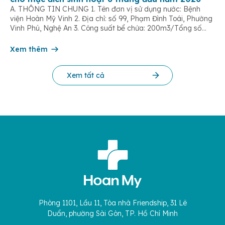
A. THÔNG TIN CHUNG 1. Tên đơn vị sử dụng nước: Bệnh
viện Hoàn Mỹ Vinh 2. Địa chỉ: số 99, Phạm Đình Toái, Phường
Vinh Phú, Nghệ An 3. Công suất bể chứa: 200m3/Tổng số
dân được cung cấp nước: 500 người 4. Tên đơn vị cấp
nước: Công ty Cổ phần cấp nước Nghệ An […]
Xem thêm
Xem tất cả
Phòng 1101, Lầu 11, Tòa nhà Friendship, 31 Lê
Duẩn, phường Sài Gòn, TP. Hồ Chí Minh