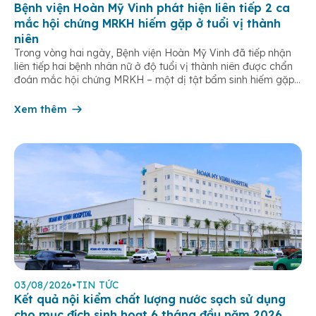
Bệnh viện Hoàn Mỹ Vinh phát hiện liên tiếp 2 ca
mắc hội chứng MRKH hiếm gặp ở tuổi vị thành
niên
Trong vòng hai ngày, Bệnh viện Hoàn Mỹ Vinh đã tiếp nhận
liên tiếp hai bệnh nhân nữ ở độ tuổi vị thành niên được chẩn
đoán mắc hội chứng MRKH – một dị tật bẩm sinh hiếm gặp
của hệ sinh dục nữ, thường chỉ được phát hiện khi bước vào
tuổi dậy thì. […]
Xem thêm
03/08/2026
•
TIN TỨC
Kết quả nội kiểm chất lượng nước sạch sử dụng
cho mục đích sinh hoạt 6 tháng đầu năm 2026