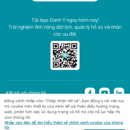
Tải App Danh Y ngay hôm nay!
Trải nghiệm tính năng đặt lịch, quản lý hồ sơ và nhận
các ưu đãi.
Kết nối với chúng tôi
Bằng cách nhấp vào "Chấp nhận tất cả", bạn đồng ý với việc lưu
trữ cookie trên thiết bị của mình để cải thiện điều hướng trang
Copyright 2026 © Hoan My Corporation
Chính sách bảo mật
web, phân tích việc sử dụng trang và hỗ trợ các nỗ lực tiếp thị
của chúng tôi.
Nhấp vào đây để tìm hiểu thêm về chính sách cookie của chúng
tôi
Chuyên khoa
Tìm bác sĩ
Đặt lịch
Liên hệ