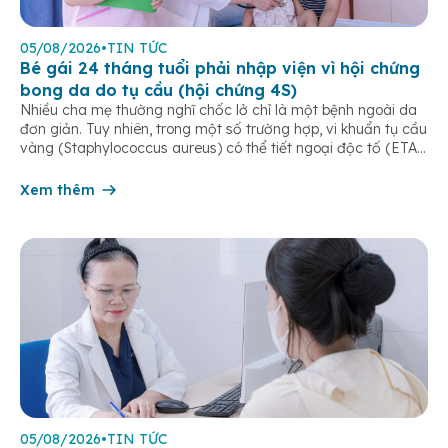
05/08/2026
•
TIN TỨC
Bé gái 24 tháng tuổi phải nhập viện vì hội chứng
bong da do tụ cầu (hội chứng 4S)
Nhiều cha mẹ thường nghĩ chốc lở chỉ là một bệnh ngoài da
đơn giản. Tuy nhiên, trong một số trường hợp, vi khuẩn tụ cầu
vàng (Staphylococcus aureus) có thể tiết ngoại độc tố (ETA
hoặc ETB) gây ra Hội chứng bong da do tụ cầu
(Staphylococcal Scalded Skin Syndrome – SSSS) – một […]
Xem thêm
05/08/2026
•
TIN TỨC