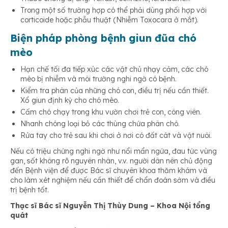
Trong một số trường hợp có thể phải dùng phối hợp với
corticoide hoặc phẫu thuật (Nhiễm Toxocara ở mắt).
Biện pháp phòng bệnh giun đũa chó
mèo
Hạn chế tối đa tiếp xúc các vật chủ nhạy cảm, các chó
mèo bị nhiễm và môi trường nghi ngờ có bệnh.
Kiểm tra phân của những chó con, điều trị nếu cần thiết.
Xổ giun định kỳ cho chó mèo.
Cấm chó chạy trong khu vườn chơi trẻ con, công viên.
Nhanh chóng loại bỏ các thùng chứa phân chó.
Rửa tay cho trẻ sau khi chơi ở nơi có đất cát và vật nuôi.
Nếu có triệu chứng nghi ngờ như nổi mẩn ngứa, đau tức vùng
gan, sốt không rõ nguyên nhân, v.v. người dân nên chủ động
đến Bệnh viện để được Bác sĩ chuyên khoa thăm khám và
cho làm xét nghiệm nếu cần thiết để chẩn đoán sớm và điều
trị bệnh tốt.
Thạc sĩ Bác sĩ Nguyễn Thị Thùy Dung – Khoa Nội tổng
quát