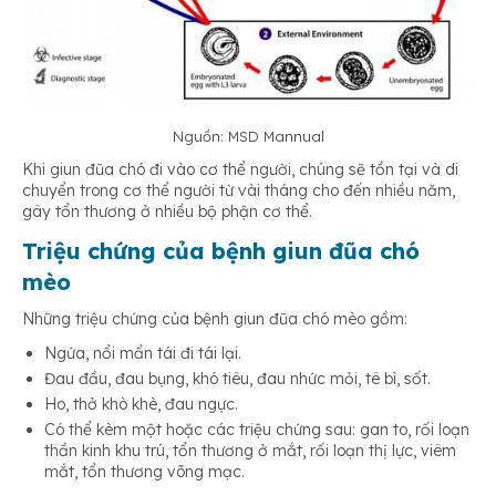
Nguồn: MSD Mannual
Khi giun đũa chó đi vào cơ thể người, chúng sẽ tồn tại và di
chuyển trong cơ thể người từ vài tháng cho đến nhiều năm,
gây tổn thương ở nhiều bộ phận cơ thể.
Triệu chứng của bệnh giun đũa chó
mèo
Những triệu chứng của bệnh giun đũa chó mèo gồm:
Ngứa, nổi mẩn tái đi tái lại.
Đau đầu, đau bụng, khó tiêu, đau nhức mỏi, tê bì, sốt.
Ho, thở khò khè, đau ngực.
Có thể kèm một hoặc các triệu chứng sau: gan to, rối loạn
thần kinh khu trú, tổn thương ở mắt, rối loạn thị lực, viêm
mắt, tổn thương võng mạc.