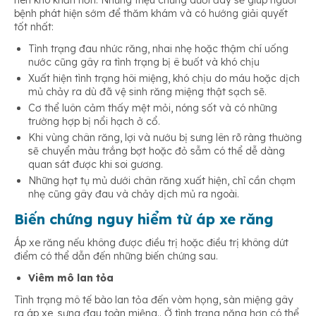
bệnh phát hiện sớm để thăm khám và có hướng giải quyết
tốt nhất:
Tình trạng đau nhức răng, nhai nhẹ hoặc thậm chí uống
nước cũng gây ra tình trạng bị ê buốt và khó chịu
Xuất hiện tình trạng hôi miệng, khó chịu do máu hoặc dịch
mủ chảy ra dù đã vệ sinh răng miệng thật sạch sẽ.
Cơ thể luôn cảm thấy mệt mỏi, nóng sốt và có những
trường hợp bị nổi hạch ở cổ.
Khi vùng chân răng, lợi và nướu bị sưng lên rõ ràng thường
sẽ chuyển màu trắng bợt hoặc đỏ sẫm có thể dễ dàng
quan sát được khi soi gương.
Những hạt tụ mủ dưới chân răng xuất hiện, chỉ cần chạm
nhẹ cũng gây đau và chảy dịch mủ ra ngoài.
Biến chứng nguy hiểm từ áp xe răng
Áp xe răng nếu không được điều trị hoặc điều trị không dứt
điểm có thể dẫn đến những biến chứng sau.
Viêm mô lan tỏa
Tình trạng mô tế bào lan tỏa đến vòm họng, sàn miệng gây
ra áp xe, sưng đau toàn miệng.. Ở tình trạng nặng hơn có thể