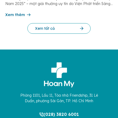
Nam 2025” – một giải thưởng uy tín do Viện Phát triển Sáng
chế và Đổi mới Công nghệ phối hợp với Trung tâm Nghiên
cứu Phát triển Doanh nghiệp Châu Á […]
Xem thêm
Xem tất cả
Phòng 1101, Lầu 11, Tòa nhà Friendship, 31 Lê
Duẩn, phường Sài Gòn, TP. Hồ Chí Minh
(028) 3820 6001