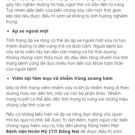
gây tắc nghẽn đường hô hấp, ngạt thở và dẫn đến tử vong.
Tuy nhiên diễn biến của biến chứng này cần một thời gian
kéo dài nếu được điều trị sớm sẽ không bị ảnh hưởng nghiêm
trọng.
Áp xe ngoài mặt
Tình trạng áp xe răng có thể do áp xe ngoài mặt xảy ra tạo
thành đường rò đến vùng má và dưới cằm. Người bệnh lúc
này sẽ bị viêm tấy lan đến sàn miệng và hố thái dương.
Không những cảm thấy mức độ đau đớn tăng nhanh mà tình
trạng bệnh cũng đe dọa nhiều hơn đến sức khỏe toàn thân
của người bệnh.
Viêm nội tâm mạc và nhiễm trùng xoang hàm
Đây là tình trạng viêm nhiễm xảy ra khi bị nhiễm trùng đi theo
đường máu lan đến tim, não và các bộ phận khác. Nhiễm
trùng huyết có thể dẫn đến tình trạng tử vong với những triệu
chứng cấp tính của nó.
Nếu có những biểu hiện về áp xe răng, bạn đừng chủ quan
mà bỏ qua nó nhé. Để được trị dứt điểm, ngăn ngừa các biến
chứng nguy hiểm xảy ra, hãy đến phòng Răng Hàm Mặt
Bệnh viện Hoàn Mỹ ITO Đồng Nai
để được điều trị sớm