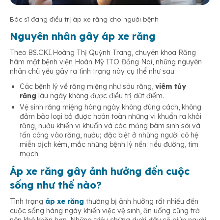
Bác sĩ đang điều trị áp xe răng cho người bệnh
Nguyên nhân gây áp xe răng
Theo BS.CKI.Hoàng Thị Quỳnh Trang, chuyên khoa Răng
hàm mặt bệnh viện Hoàn Mỹ ITO Đồng Nai, những nguyên
nhân chủ yếu gây ra tình trạng này cụ thể như sau:
Các bệnh lý về răng miệng như sâu răng,
viêm tủy
răng
lâu ngày không được điều trị dứt điểm.
Vệ sinh răng miệng hàng ngày không đúng cách, không
đảm bảo loại bỏ được hoàn toàn những vi khuẩn ra khỏi
răng, nướu khiến vi khuẩn và các mảng bám sinh sôi và
tấn công vào răng, nướu; đặc biệt ở những người có hệ
miễn dịch kém, mắc những bệnh lý nền: tiểu đường, tim
mạch.
Áp xe răng gây ảnh hưởng đến cuộc
sống như thế nào?
Tình trạng
áp xe răng
thường bị ảnh hưởng rất nhiều đến
cuộc sống hàng ngày khiến việc vệ sinh, ăn uống cũng trở
nên khó khăn hơn. Những triệu chứng dưới đây sẽ giúp người