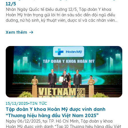
12/5
Nhân Ngày Quốc tế Điều dưỡng 12/5, Tập đoàn Y khoa
Hoàn Mỹ trân trọng gửi lời tri ân sâu sắc đến đội ngũ điều
dưỡng, nữ hộ sinh, kỹ thuật viên, dược sĩ và các nhân viên
chăm sóc người bệnh trên toàn hệ thống – những người luôn
âm thầm đồng hành trên […]
Xem thêm
15/12/2025
•
TIN TỨC
Tập đoàn Y khoa Hoàn Mỹ được vinh danh
“Thương hiệu hàng đầu Việt Nam 2025”
Ngày 06/12/2025, tại TP. Hồ Chí Minh, Tập đoàn y khoa
Hoàn Mỹ được vinh danh “Top 10 Thương hiệu hàng đầu Việt