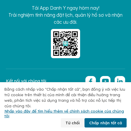
Tải App Danh Y ngay hôm nay!
Trải nghiệm tính năng đặt lịch, quản lý hồ sơ và nhận
các ưu đãi.
Kết nối với chúng tôi
Bằng cách nhấp vào "Chấp nhận tất cả", bạn đồng ý với việc lưu
trữ cookie trên thiết bị của mình để cải thiện điều hướng trang
Copyright 2026 © Hoan My Corporation
Chính sách bảo mật
web, phân tích việc sử dụng trang và hỗ trợ các nỗ lực tiếp thị
của chúng tôi.
Nhấp vào đây để tìm hiểu thêm về chính sách cookie của chúng
tôi
Chuyên khoa
Tìm bác sĩ
Đặt lịch
Liên hệ
Từ chối
Chấp nhận tất cả