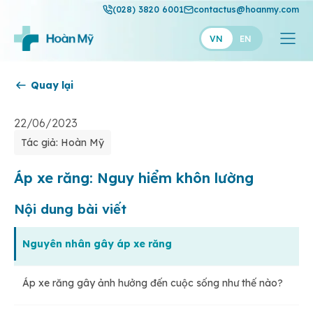
(028) 3820 6001
contactus@hoanmy.com
VN
EN
Quay lại
Hoàn Mỹ
Hoàn Mỹ Gold
22/06/2023
Tác giả: Hoàn Mỹ
Hạnh Phúc
Thuận Mỹ
Áp xe răng: Nguy hiểm khôn lường
Nội dung bài viết
Nguyên nhân gây áp xe răng
Áp xe răng gây ảnh hưởng đến cuộc sống như thế nào?