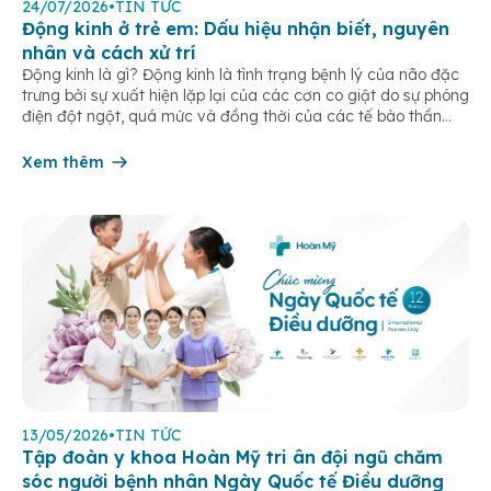
24/07/2026
•
TIN TỨC
Động kinh ở trẻ em: Dấu hiệu nhận biết, nguyên
nhân và cách xử trí
Động kinh là gì? Động kinh là tình trạng bệnh lý của não đặc
trưng bởi sự xuất hiện lặp lại của các cơn co giật do sự phóng
điện đột ngột, quá mức và đồng thời của các tế bào thần
kinh trong não. Những cơn này có thể gây ra rối loạn vận […]
Xem thêm
13/05/2026
•
TIN TỨC
Tập đoàn y khoa Hoàn Mỹ tri ân đội ngũ chăm
sóc người bệnh nhân Ngày Quốc tế Điều dưỡng