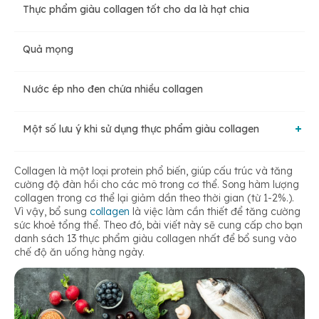
Thực phẩm giàu collagen tốt cho da là hạt chia
Quả mọng
Nước ép nho đen chứa nhiều collagen
Một số lưu ý khi sử dụng thực phẩm giàu collagen
Vì sao cần giữ nhiệt độ thấp khi chế biến thực phẩm giàu
Collagen là một loại protein phổ biến, giúp cấu trúc và tăng
collagen?
cường độ đàn hồi cho các mô trong cơ thể. Song hàm lượng
collagen trong cơ thể lại giảm dần theo thời gian (từ 1-2%.).
Vì vậy, bổ sung
collagen
là việc làm cần thiết để tăng cường
Gợi ý một số cách chế biến thực phẩm giàu collagen
sức khoẻ tổng thể. Theo đó, bài viết này sẽ cung cấp cho bạn
danh sách 13 thực phẩm giàu collagen nhất để bổ sung vào
chế độ ăn uống hàng ngày.