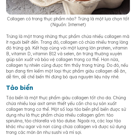
Collagen có trong thực phẩm nào? Trứng là một lựa chọn tốt
(Nguồn: Internet)
Trứng là một trong những thực phẩm chứa nhiều collagen mà
ít người biết đến. Trong đó, collagen có chứa nhiều trong lòng
đỏ trứng gà. Kết hợp cùng với một lượng lớn protein, vitamin
B, vitamin D, vitamin B12 và selen, ăn trứng thường xuyên
giúp sản xuất và bảo vệ collagen trong cơ thể. Hơn nữa,
collagen tự nhiên cũng được tìm thấy trong trứng. Do đó, nếu
bạn đang tìm kiếm một loại thực phẩm giàu collagen dễ ăn,
dễ tìm, dễ chế biến thì đừng bỏ qua nguyên liệu này nhé.
Tảo biển
Tảo biển là một thực phẩm giàu collagen tốt cho da. Chúng
chứa nhiều loại axit amin thiết yếu cần cho sự sản xuất
collagen trong cơ thể. Một số loại tảo biển phổ biến được sử
dụng như là thực phẩm chứa nhiều collagen gồm: tảo
spirulina, tảo chlorella và tảo dulse. Ngoài ra, các loại tảo
khác như agar và nori cũng chứa collagen và được sử dụng
trong các món ăn như sushi và mì sợi.