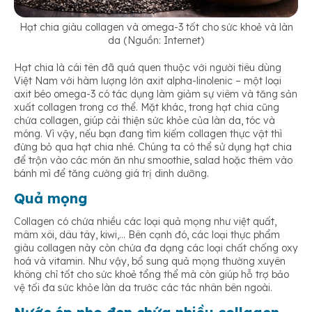
Hạt chia giàu collagen và omega-3 tốt cho sức khoẻ và làn
da (Nguồn: Internet)
Hạt chia là cái tên đã quá quen thuộc với người tiêu dùng
Việt Nam với hàm lượng lớn axit alpha-linolenic – một loại
axit béo omega-3 có tác dụng làm giảm sự viêm và tăng sản
xuất collagen trong cơ thể. Mặt khác, trong hạt chia cũng
chứa collagen, giúp cải thiện sức khỏe của làn da, tóc và
móng. Vì vậy, nếu bạn đang tìm kiếm collagen thực vật thì
đừng bỏ qua hạt chia nhé. Chúng ta có thể sử dụng hạt chia
để trộn vào các món ăn như smoothie, salad hoặc thêm vào
bánh mì để tăng cường giá trị dinh dưỡng.
Quả mọng
Collagen có chứa nhiều các loại quả mọng như việt quất,
mâm xôi, dâu tây, kiwi,… Bên cạnh đó, các loại thực phẩm
giàu collagen này còn chứa đa dạng các loại chất chống oxy
hoá và vitamin. Như vậy, bổ sung quả mọng thường xuyên
không chỉ tốt cho sức khoẻ tổng thể mà còn giúp hỗ trợ bảo
vệ tối đa sức khỏe làn da trước các tác nhân bên ngoài.