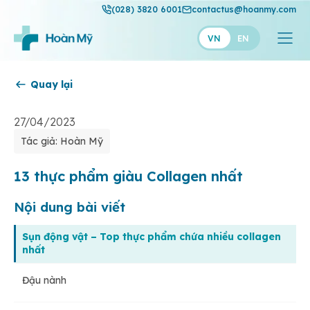
(028) 3820 6001
contactus@hoanmy.com
VN
EN
Quay lại
Hoàn Mỹ
Hoàn Mỹ Gold
27/04/2023
Tác giả: Hoàn Mỹ
Hạnh Phúc
Thuận Mỹ
13 thực phẩm giàu Collagen nhất
Nội dung bài viết
Sụn động vật – Top thực phẩm chứa nhiều collagen
nhất
Đậu nành