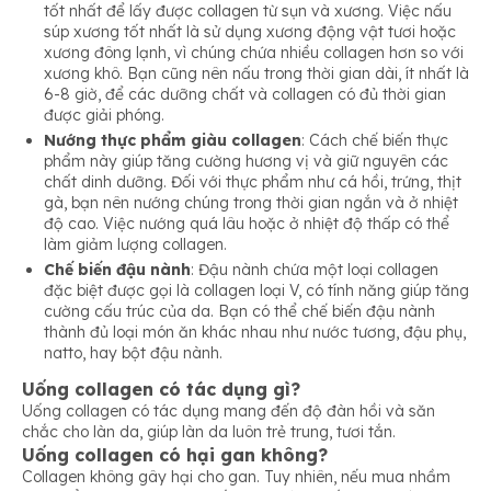
tốt nhất để lấy được collagen từ sụn và xương. Việc nấu
súp xương tốt nhất là sử dụng xương động vật tươi hoặc
xương đông lạnh, vì chúng chứa nhiều collagen hơn so với
xương khô. Bạn cũng nên nấu trong thời gian dài, ít nhất là
6-8 giờ, để các dưỡng chất và collagen có đủ thời gian
được giải phóng.
Nướng thực phẩm giàu collagen
: Cách chế biến thực
phẩm này giúp tăng cường hương vị và giữ nguyên các
chất dinh dưỡng. Đối với thực phẩm như cá hồi, trứng, thịt
gà, bạn nên nướng chúng trong thời gian ngắn và ở nhiệt
độ cao. Việc nướng quá lâu hoặc ở nhiệt độ thấp có thể
làm giảm lượng collagen.
Chế biến đậu nành
: Đậu nành chứa một loại collagen
đặc biệt được gọi là collagen loại V, có tính năng giúp tăng
cường cấu trúc của da. Bạn có thể chế biến đậu nành
thành đủ loại món ăn khác nhau như nước tương, đậu phụ,
natto, hay bột đậu nành.
Uống collagen có tác dụng gì?
Uống collagen có tác dụng mang đến độ đàn hồi và săn
chắc cho làn da, giúp làn da luôn trẻ trung, tươi tắn.
Uống collagen có hại gan không?
Collagen không gây hại cho gan. Tuy nhiên, nếu mua nhầm