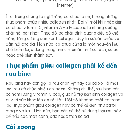
Internet)
Ít ai trong chúng ta nghĩ rằng cà chua là một trong những
thực phẩm chứa nhiều collagen nhất. Bởi vì mỗi khi nhắc đến
cà chua, vitamin C, vitamin A và lycopene là những dưỡng
chất nổi bật nhất. Theo đó, ba chất dinh dưỡng đều có khả
năng tăng cường sản xuất collagen, duy trì sự săn chắc và
đàn hồi cho da. Hơn nữa, cà chua cũng là một nguyên liệu
phổ biến được dùng trong nhiều món ăn như xà lách, salad
hoặc chế biến thành sốt.
Thực phẩm giàu collagen phải kể đến
rau bina
Rau bina hay còn gọi là rau chân vịt hay cải bó xôi, là một
loại rau có chứa nhiều collagen. Không chỉ thế, rau bina còn
có hàm lượng vitamin C cao, giúp hỗ trợ sản sinh collagen và
duy trì sức khoẻ làn da rất tốt. Một số khoáng chất có trong
loại thực phẩm giàu collagen này có thể kể đến như canxi,
magie và kali. Hơn nữa, bạn còn có thể sử dụng loại rau này
để nấu các món canh, xào hoặc trộn salad.
Cải xoong