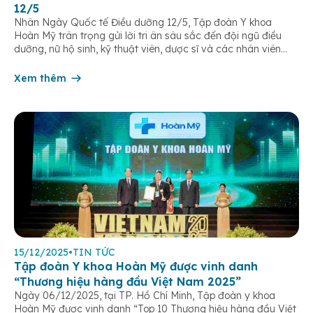
12/5
Nhân Ngày Quốc tế Điều dưỡng 12/5, Tập đoàn Y khoa
Hoàn Mỹ trân trọng gửi lời tri ân sâu sắc đến đội ngũ điều
dưỡng, nữ hộ sinh, kỹ thuật viên, dược sĩ và các nhân viên
chăm sóc người bệnh trên toàn hệ thống – những người luôn
âm thầm đồng hành trên […]
Xem thêm
15/12/2025
•
TIN TỨC
Tập đoàn Y khoa Hoàn Mỹ được vinh danh
“Thương hiệu hàng đầu Việt Nam 2025”
Ngày 06/12/2025, tại TP. Hồ Chí Minh, Tập đoàn y khoa
Hoàn Mỹ được vinh danh “Top 10 Thương hiệu hàng đầu Việt