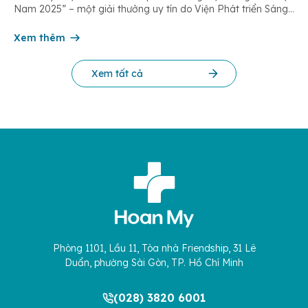
Nam 2025” – một giải thưởng uy tín do Viện Phát triển Sáng
chế và Đổi mới Công nghệ phối hợp với Trung tâm Nghiên
cứu Phát triển Doanh nghiệp Châu Á […]
Xem thêm
Xem tất cả
Phòng 1101, Lầu 11, Tòa nhà Friendship, 31 Lê
Duẩn, phường Sài Gòn, TP. Hồ Chí Minh
(028) 3820 6001