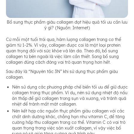
Bổ sung thực phẩm giàu collagen đạt hiệu quả tối ưu cần lưu
ý gì? (Nguồn: Internet)
Cứ mỗi một tuổi trôi qua, hàm lượng collagen trong cơ thể
giảm từ 1-2%. Vì vậy, collagen được coi là một loại protein
quan trọng đối với sức khỏe và làn da. Theo đó, bổ sung
collagen từ bên ngoài là việc làm cần thiết. Song bổ sung
collagen đúng cách đóng vai trò quan trọng hơn hết.
Sau đây là “Nguyên tắc 3N” khi sử dụng thực phẩm giàu
collagen.
Nên sử dụng các phương pháp chế biến tối ưu để giữ được
collagen trong thực phẩm. Ví dụ, nên sử dụng nhiệt độ nấu
ăn thấp để giữ collagen trong sụn và xương, và tránh quá
nhiệt để tránh mất mát collagen.
Nên kết hợp các nguồn thực phẩm giàu collagen với các
chất dinh dưỡng khác, chẳng hạn như vitamin C, để tăng
cường hấp thu collagen trong cơ thể. Vitamin C có vai trò
quan trọng trong việc sản xuất collagen, vì vậy việc bổ
sung nó sẽ giúp tăng cường quá trình này.