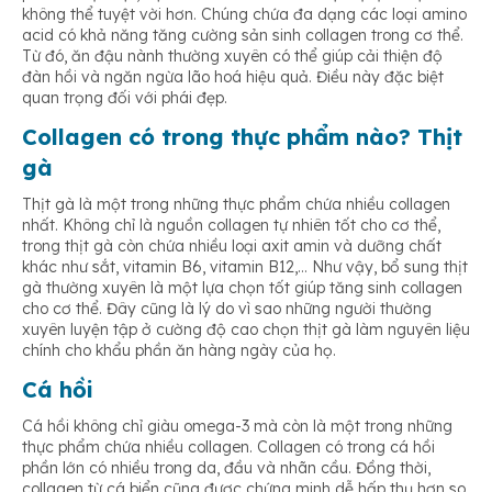
không thể tuyệt vời hơn. Chúng chứa đa dạng các loại amino
acid có khả năng tăng cường sản sinh collagen trong cơ thể.
Từ đó, ăn đậu nành thường xuyên có thể giúp cải thiện độ
đàn hồi và ngăn ngừa lão hoá hiệu quả. Điều này đặc biệt
quan trọng đối với phái đẹp.
Collagen có trong thực phẩm nào? Thịt
gà
Thịt gà là một trong những thực phẩm chứa nhiều collagen
nhất. Không chỉ là nguồn collagen tự nhiên tốt cho cơ thể,
trong thịt gà còn chứa nhiều loại axit amin và dưỡng chất
khác như sắt, vitamin B6, vitamin B12,… Như vậy, bổ sung thịt
gà thường xuyên là một lựa chọn tốt giúp tăng sinh collagen
cho cơ thể. Đây cũng là lý do vì sao những người thường
xuyên luyện tập ở cường độ cao chọn thịt gà làm nguyên liệu
chính cho khẩu phần ăn hàng ngày của họ.
Cá hồi
Cá hồi không chỉ giàu omega-3 mà còn là một trong những
thực phẩm chứa nhiều collagen. Collagen có trong cá hồi
phần lớn có nhiều trong da, đầu và nhãn cầu. Đồng thời,
collagen từ cá biển cũng được chứng minh dễ hấp thụ hơn so