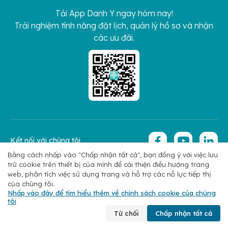
Tải App Danh Y ngay hôm nay!
Trải nghiệm tính năng đặt lịch, quản lý hồ sơ và nhận
các ưu đãi.
Kết nối với chúng tôi
Bằng cách nhấp vào "Chấp nhận tất cả", bạn đồng ý với việc lưu
trữ cookie trên thiết bị của mình để cải thiện điều hướng trang
Copyright 2026 © Hoan My Corporation
Chính sách bảo mật
web, phân tích việc sử dụng trang và hỗ trợ các nỗ lực tiếp thị
của chúng tôi.
Nhấp vào đây để tìm hiểu thêm về chính sách cookie của chúng
tôi
Chuyên khoa
Tìm bác sĩ
Đặt lịch
Liên hệ
Từ chối
Chấp nhận tất cả