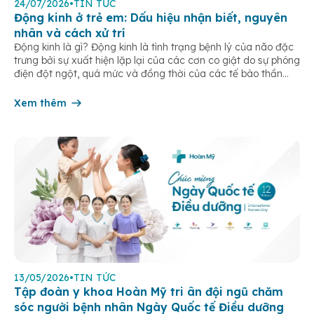
24/07/2026
•
TIN TỨC
Động kinh ở trẻ em: Dấu hiệu nhận biết, nguyên
nhân và cách xử trí
Động kinh là gì? Động kinh là tình trạng bệnh lý của não đặc
trưng bởi sự xuất hiện lặp lại của các cơn co giật do sự phóng
điện đột ngột, quá mức và đồng thời của các tế bào thần
kinh trong não. Những cơn này có thể gây ra rối loạn vận […]
Xem thêm
13/05/2026
•
TIN TỨC
Tập đoàn y khoa Hoàn Mỹ tri ân đội ngũ chăm
sóc người bệnh nhân Ngày Quốc tế Điều dưỡng