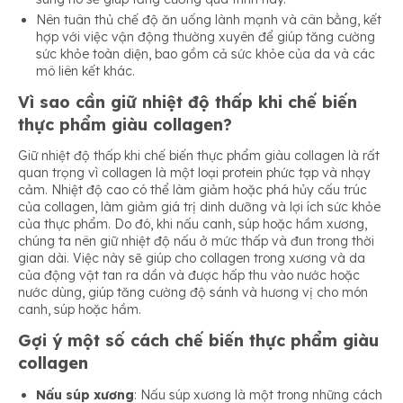
Nên tuân thủ chế độ ăn uống lành mạnh và cân bằng, kết
hợp với việc vận động thường xuyên để giúp tăng cường
sức khỏe toàn diện, bao gồm cả sức khỏe của da và các
mô liên kết khác.
Vì sao cần giữ nhiệt độ thấp khi chế biến
thực phẩm giàu collagen?
Giữ nhiệt độ thấp khi chế biến thực phẩm giàu collagen là rất
quan trọng vì collagen là một loại protein phức tạp và nhạy
cảm. Nhiệt độ cao có thể làm giảm hoặc phá hủy cấu trúc
của collagen, làm giảm giá trị dinh dưỡng và lợi ích sức khỏe
của thực phẩm. Do đó, khi nấu canh, súp hoặc hầm xương,
chúng ta nên giữ nhiệt độ nấu ở mức thấp và đun trong thời
gian dài. Việc này sẽ giúp cho collagen trong xương và da
của động vật tan ra dần và được hấp thu vào nước hoặc
nước dùng, giúp tăng cường độ sánh và hương vị cho món
canh, súp hoặc hầm.
Gợi ý một số cách chế biến thực phẩm giàu
collagen
Nấu súp xương
: Nấu súp xương là một trong những cách