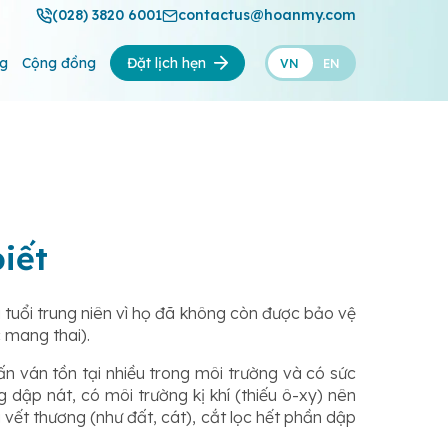
(028) 3820 6001
contactus@hoanmy.com
ng
Cộng đồng
Đặt lịch hẹn
VN
EN
iết
 tuổi trung niên vì họ đã không còn được bảo vệ
 mang thai).
ấn ván tồn tại nhiều trong môi trường và có sức
 dập nát, có môi trường kị khí (thiếu ô-xy) nên
 vết thương (như đất, cát), cắt lọc hết phần dập