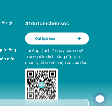
Hội nghị
#tantamchamsoc
Đặt lịch hẹn
quà tặng
Tải App Danh Y ngay hôm nay!
Trải nghiệm tính năng đặt lịch,
bảo mật
quản lý hồ sơ và nhận các ưu đãi.
Liên hệ