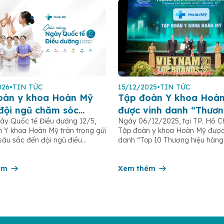
026
•
TIN TỨC
15/12/2025
•
TIN TỨC
oàn y khoa Hoàn Mỹ
Tập đoàn Y khoa Hoà
 đội ngũ chăm sóc
được vinh danh “Thươn
y Quốc tế Điều dưỡng 12/5,
Ngày 06/12/2025, tại TP. Hồ Ch
 bệnh nhân Ngày Quốc
hàng đầu Việt Nam 20
 Y khoa Hoàn Mỹ trân trọng gửi
Tập đoàn y khoa Hoàn Mỹ được
u dưỡng 12/5
n sâu sắc đến đội ngũ điều
danh “Top 10 Thương hiệu hàng
 hộ sinh, kỹ thuật viên, dược sĩ
Nam 2025” – một giải thưởng uy
hân viên chăm sóc người bệnh
Viện Phát triển Sáng chế và Đổ
n hệ thống – những người luôn
êm
Công nghệ phối hợp với Trung 
Xem thêm
đồng hành trên […]
Nghiên cứu Phát triển Doanh ng
Châu Á […]