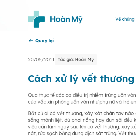
Về chúng 
Quay lại
20/05/2011
Tác giả: Hoàn Mỹ
Cách xử lý vết thương
Qua thực tế các ca điều trị nhiễm trùng uốn vá
của vắc xin phòng uốn ván như phụ nữ và trẻ em
Bất cứ ai có vết thương, xây xát chân tay nào 
sống mãnh liệt, dù phơi nắng hay đun sôi đều k
việc cần làm ngay sau khi có vết thương, xây xá
nát, rửa sạch bằng dung dịch sát trùng. Vết th