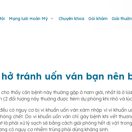
tôi
Mạng lưới Hoàn Mỹ
Chuyên khoa
Gói khám
Giải thưở
 hở tránh uốn ván bạn nên b
n cho thấy căn bệnh này thường gặp ở nam giới, nhất là ở lứa
 (2 đối tượng này thường được tiêm dự phòng khi nhỏ và lúc
đều có nguy cơ bị vi khuẩn uốn ván xâm nhập vì vi khuẩn u
hông chết. Do vi khuẩn uốn ván chỉ gây bệnh khi vết thương
t là phải xử lý sạch sẽ bằng cách giải phóng hết dị vật trong
ương có nguy cơ nhiễm trùng phải dùng kháng sinh.