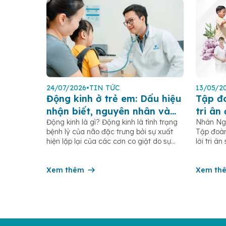
24/07/2026
•
TIN TỨC
13/05/2
Động kinh ở trẻ em: Dấu hiệu
Tập đ
nhận biết, nguyên nhân và
tri ân
Động kinh là gì? Động kinh là tình trạng
Nhân Ngà
cách xử trí
người
bệnh lý của não đặc trưng bởi sự xuất
Tập đoàn
tế Điề
hiện lặp lại của các cơn co giật do sự
lời tri â
phóng điện đột ngột, quá mức và đồng
dưỡng, nữ
thời của các tế bào thần kinh trong não.
và các n
Những cơn này có thể gây ra rối loạn
Xem thêm
trên toà
Xem th
vận […]
âm thầm 