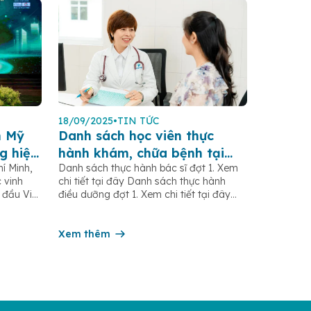
18/09/2025
•
TIN TỨC
n Mỹ
Danh sách học viên thực
g hiệu
hành khám, chữa bệnh tại
í Minh,
Danh sách thực hành bác sĩ đợt 1. Xem
25”
bệnh viện Hoàn Mỹ Sài Gòn
 vinh
chi tiết tại đây Danh sách thực hành
 đầu Việt
điều dưỡng đợt 1. Xem chi tiết tại đây
 tín do
Danh sách thực hành điều dưỡng đợt 2.
i mới
Xem chi tiết tại đây Danh sách thực
tâm
hành điều dưỡng đợt 3. Xem chi tiết tại
Xem thêm
hiệp
đây