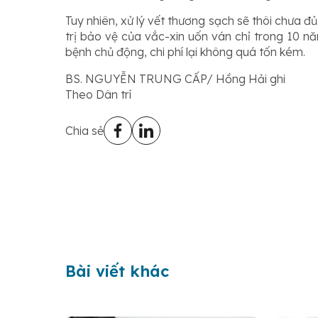
Tuy nhiên, xử lý vết thương sạch sẽ thôi chưa đủ
trị bảo vệ của vắc-xin uốn ván chỉ trong 10 
bệnh chủ động, chi phí lại không quá tốn kém.
BS. NGUYỄN TRUNG CẤP/
Hồng Hải ghi
Theo Dân trí
Chia sẻ
Bài viết khác