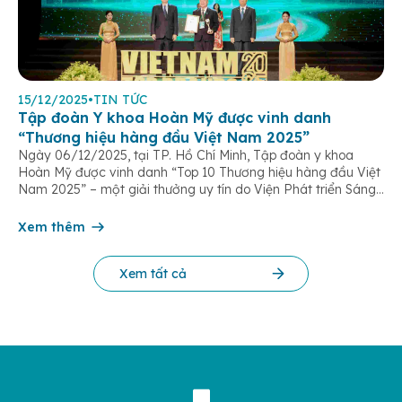
15/12/2025
•
TIN TỨC
Tập đoàn Y khoa Hoàn Mỹ được vinh danh
“Thương hiệu hàng đầu Việt Nam 2025”
Ngày 06/12/2025, tại TP. Hồ Chí Minh, Tập đoàn y khoa
Hoàn Mỹ được vinh danh “Top 10 Thương hiệu hàng đầu Việt
Nam 2025” – một giải thưởng uy tín do Viện Phát triển Sáng
chế và Đổi mới Công nghệ phối hợp với Trung tâm Nghiên
cứu Phát triển Doanh nghiệp Châu Á […]
Xem thêm
Xem tất cả