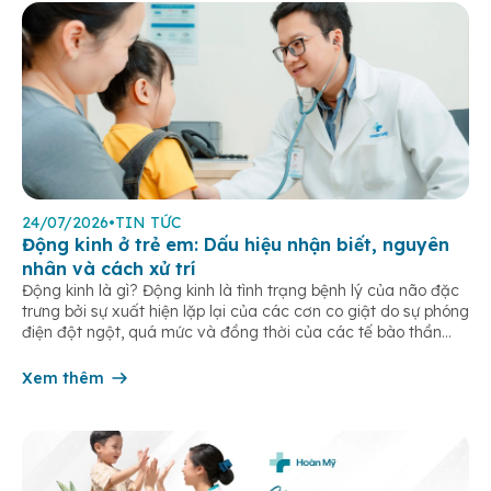
24/07/2026
•
TIN TỨC
Động kinh ở trẻ em: Dấu hiệu nhận biết, nguyên
nhân và cách xử trí
Động kinh là gì? Động kinh là tình trạng bệnh lý của não đặc
trưng bởi sự xuất hiện lặp lại của các cơn co giật do sự phóng
điện đột ngột, quá mức và đồng thời của các tế bào thần
kinh trong não. Những cơn này có thể gây ra rối loạn vận […]
Xem thêm