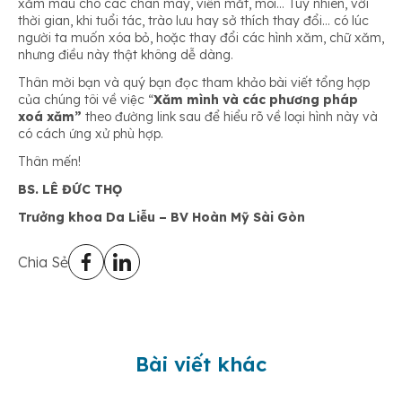
xăm màu cho các chân mày, viền mắt, môi… Tuy nhiên, với
thời gian, khi tuổi tác, trào lưu hay sở thích thay đổi… có lúc
người ta muốn xóa bỏ, hoặc thay đổi các hình xăm, chữ xăm,
nhưng điều này thật không dễ dàng.
Thân mời bạn và quý bạn đọc tham khảo bài viết tổng hợp
của chúng tôi về việc “
Xăm mình và các phương pháp
xoá xăm”
theo đường link sau để hiểu rõ về loại hình này và
có cách ứng xử phù hợp.
Thân mến!
BS. LÊ ĐỨC THỌ
Trưởng khoa Da Liễu – BV Hoàn Mỹ Sài Gòn
Chia Sẻ
Bài viết khác