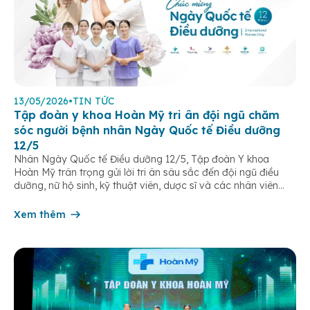
13/05/2026
•
TIN TỨC
Tập đoàn y khoa Hoàn Mỹ tri ân đội ngũ chăm
sóc người bệnh nhân Ngày Quốc tế Điều dưỡng
12/5
Nhân Ngày Quốc tế Điều dưỡng 12/5, Tập đoàn Y khoa
Hoàn Mỹ trân trọng gửi lời tri ân sâu sắc đến đội ngũ điều
dưỡng, nữ hộ sinh, kỹ thuật viên, dược sĩ và các nhân viên
chăm sóc người bệnh trên toàn hệ thống – những người luôn
âm thầm đồng hành trên […]
Xem thêm