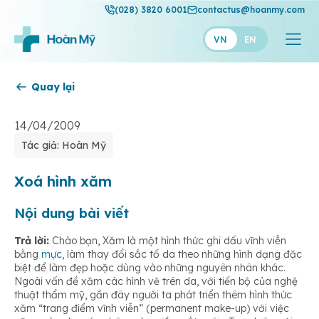
(028) 3820 6001
contactus@hoanmy.com
VN
EN
Quay lại
Hoàn Mỹ
Hoàn Mỹ Gold
14/04/2009
Tác giả: Hoàn Mỹ
Hạnh Phúc
Thuận Mỹ
Xoá hình xăm
Nội dung bài viết
Trả lời:
Chào bạn, Xăm là một hình thức ghi dấu vĩnh viễn
bằng
mực
, làm thay đổi sắc tố da theo những hình dạng đặc
biệt để làm đẹp hoặc dùng vào những nguyên nhân khác.
Ngoài vấn đề xăm các hình vẽ trên da, với tiến bộ của nghệ
thuật thẩm mỹ, gần đây người ta phát triển thêm hình thức
xăm “trang điểm vĩnh viễn” (permanent make-up) với việc