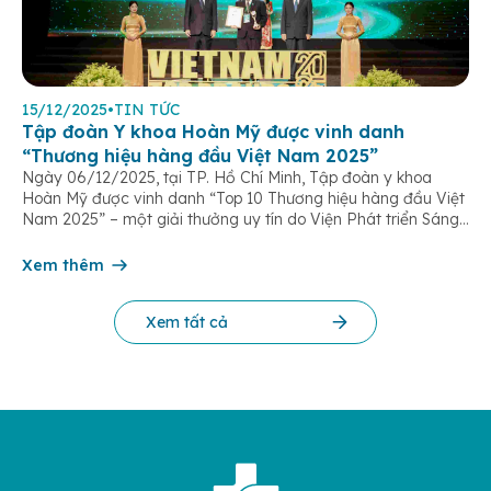
15/12/2025
•
TIN TỨC
Tập đoàn Y khoa Hoàn Mỹ được vinh danh
“Thương hiệu hàng đầu Việt Nam 2025”
Ngày 06/12/2025, tại TP. Hồ Chí Minh, Tập đoàn y khoa
Hoàn Mỹ được vinh danh “Top 10 Thương hiệu hàng đầu Việt
Nam 2025” – một giải thưởng uy tín do Viện Phát triển Sáng
chế và Đổi mới Công nghệ phối hợp với Trung tâm Nghiên
cứu Phát triển Doanh nghiệp Châu Á […]
Xem thêm
Xem tất cả