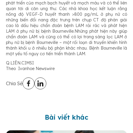
phát triển của mạch bạch huyết và mạch máu và có thể liên
quan tới di căn ung thư. Các nhà khoa học kết luận rằng
nồng độ VEGF-D huyết thanh >800 pg/mL ở phụ nữ có
những biến đổi nang đặc trưng trên chụp CT độ phân giải
cao là dấu hiệu chẩn đoán bệnh LAM rải rác và phát hiện
LAM ở phụ nữ bị bệnh Bourneville.Những phát hiện này giúp
chẩn đoán LAM và cũng có thể có lợi trong sàng lọc LAM ở
phụ nữ bị bệnh Bourneville – một rối loạn di truyền khiến hình
thành khối u ở nhiều bộ phận khác nhau. Bệnh Bourneville là
một yếu tố nguy cơ tiến triển thành LAM.
Q.LIÊN.CIMSI
Theo Ivanhoe Newswire
Chia Sẻ
Bài viết khác