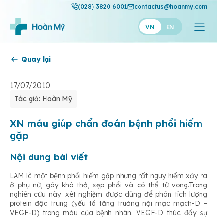
(028) 3820 6001
contactus@hoanmy.com
VN
EN
Quay lại
Hoàn Mỹ
Hoàn Mỹ Gold
17/07/2010
Tác giả: Hoàn Mỹ
Hạnh Phúc
Thuận Mỹ
XN máu giúp chẩn đoán bệnh phổi hiếm
gặp
Nội dung bài viết
LAM là một bệnh phổi hiếm gặp nhưng rất nguy hiểm xảy ra
ở phụ nữ, gây khó thở, xẹp phổi và có thể tử vong.Trong
nghiên cứu này, xét nghiệm được dùng để phân tích lượng
protein đặc trưng (yếu tố tăng trưởng nội mạc mạch-D –
VEGF-D) trong máu của bệnh nhân. VEGF-D thúc đẩy sự