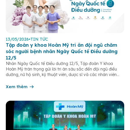
13/05/2026
•
TIN TỨC
Tập đoàn y khoa Hoàn Mỹ tri ân đội ngũ chăm
sóc người bệnh nhân Ngày Quốc tế Điều dưỡng
12/5
Nhân Ngày Quốc tế Điều dưỡng 12/5, Tập đoàn Y khoa
Hoàn Mỹ trân trọng gửi lời tri ân sâu sắc đến đội ngũ điều
dưỡng, nữ hộ sinh, kỹ thuật viên, dược sĩ và các nhân viên
chăm sóc người bệnh trên toàn hệ thống – những người luôn
âm thầm đồng hành trên […]
Xem thêm