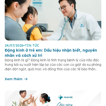
24/07/2026
•
TIN TỨC
Động kinh ở trẻ em: Dấu hiệu nhận biết, nguyên
nhân và cách xử trí
Động kinh là gì? Động kinh là tình trạng bệnh lý của não đặc
trưng bởi sự xuất hiện lặp lại của các cơn co giật do sự phóng
điện đột ngột, quá mức và đồng thời của các tế bào thần
kinh trong não. Những cơn này có thể gây ra rối loạn vận […]
Xem thêm