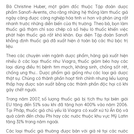
Bà Christine Huber, một giám đốc thuộc Tập đoàn dược
phẩm Sanofi-Aventis, cho rằng những hệ thống làm thuốc giả
ngày càng được công nghiệp hóa tinh vi hơn và phản ứng rất
nhanh trước những diễn biến của thị trường. Theo bà, bọn làm
thuốc giả thậm chí sao chép cả số hiệu lô thuốc khiến việc
phát hiện thuốc giả rất khó khăn. Đại diện Tập đoàn Sanofi
khẳng định thuốc giả đã xuất hiện ở toàn bộ các thứ bậc trị
liệu.
Theo các chuyên viên ngành dược phẩm, hàng giả xuất hiện
nhiều ở các loại thuốc như Viagra, thuốc giảm béo hay các
loại dùng điều trị bệnh tim mạch, kháng sinh, chống sốt rét,
chống ung thư… Dược phẩm giả giống như các loại giả dược
thật sự. Chúng có thành phần hoạt tính chính nhưng liều lượng
thấp hay được sản xuất bằng các thành phần độc hại có khi
gây chết người.
Trong năm 2007, số lượng thuốc giả bị tịch thu tại biên giới
EU tăng đến 51% sau khi đã tăng hơn 400% vào năm 2006.
Tại Pháp, thuốc giả chủ yếu là Viagra có xuất xứ từ Ấn Độ và
quá cảnh đến châu Phi hay các nước thuộc khu vực Mỹ Latin
tăng 31% trong năm ngoái.
Các loại thuốc giả thường được bán với giá rẻ tại các nước