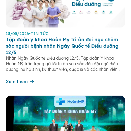
13/05/2026
•
TIN TỨC
Tập đoàn y khoa Hoàn Mỹ tri ân đội ngũ chăm
sóc người bệnh nhân Ngày Quốc tế Điều dưỡng
12/5
Nhân Ngày Quốc tế Điều dưỡng 12/5, Tập đoàn Y khoa
Hoàn Mỹ trân trọng gửi lời tri ân sâu sắc đến đội ngũ điều
dưỡng, nữ hộ sinh, kỹ thuật viên, dược sĩ và các nhân viên
chăm sóc người bệnh trên toàn hệ thống – những người luôn
âm thầm đồng hành trên […]
Xem thêm