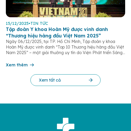
15/12/2025
•
TIN TỨC
Tập đoàn Y khoa Hoàn Mỹ được vinh danh
“Thương hiệu hàng đầu Việt Nam 2025”
Ngày 06/12/2025, tại TP. Hồ Chí Minh, Tập đoàn y khoa
Hoàn Mỹ được vinh danh “Top 10 Thương hiệu hàng đầu Việt
Nam 2025” – một giải thưởng uy tín do Viện Phát triển Sáng
chế và Đổi mới Công nghệ phối hợp với Trung tâm Nghiên
cứu Phát triển Doanh nghiệp Châu Á […]
Xem thêm
Xem tất cả