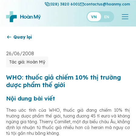
(028) 3820 6001
contactus@hoanmy.com
VN
EN
Quay lại
Hoàn Mỹ
Hoàn Mỹ Gold
26/06/2008
Tác giả: Hoàn Mỹ
Hạnh Phúc
Thuận Mỹ
WHO: thuốc giả chiếm 10% thị trường
dược phẩm thế giới
Nội dung bài viết
Theo ước tính của WHO, thuốc giả đang chiếm 10% thị
trường dược phẩm thế giới, tương đương 45 tỉ euro và không
ngừng gia tăng. Thierry Cornillet, một đại biểu châu Âu, khẳng
định lợi nhuận từ thuốc giả nhiều hơn cả heroin mà nguy cơ
tù tội gần như bằng không.