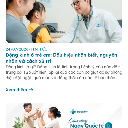
24/07/2026
•
TIN TỨC
Động kinh ở trẻ em: Dấu hiệu nhận biết, nguyên
nhân và cách xử trí
Động kinh là gì? Động kinh là tình trạng bệnh lý của não đặc
trưng bởi sự xuất hiện lặp lại của các cơn co giật do sự phóng
điện đột ngột, quá mức và đồng thời của các tế bào thần
kinh trong não. Những cơn này có thể gây ra rối loạn vận […]
Xem thêm