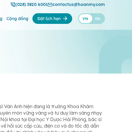
(028) 3820 6001
contactus@hoanmy.com
ng
Cộng đồng
Đặt lịch hẹn
VN
EN
 sĩ Vân Anh hiện đang là trưởng Khoa Khám
chuyên môn vững vàng và tư duy lâm sàng nhạy
Nội khoa tại Đại học Y Dược Hải Phòng, bác sĩ
về hồi sức cấp cứu, điện cơ và đo tốc độ dẫn