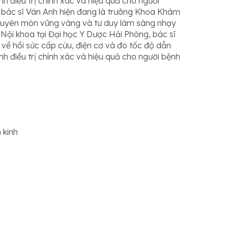
h điều trị chính xác và hiệu quả cho người
, bác sĩ Vân Anh hiện đang là trưởng Khoa Khám
chuyên môn vững vàng và tư duy lâm sàng nhạy
Nội khoa tại Đại học Y Dược Hải Phòng, bác sĩ
về hồi sức cấp cứu, điện cơ và đo tốc độ dẫn
h điều trị chính xác và hiệu quả cho người bệnh
 kinh