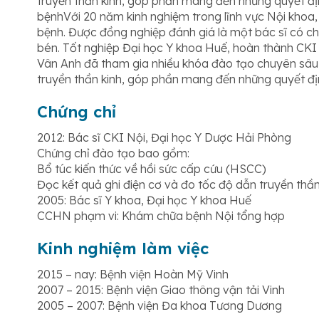
truyền thần kinh, góp phần mang đến những quyết địn
bệnhVới 20 năm kinh nghiệm trong lĩnh vực Nội khoa
bệnh. Được đồng nghiệp đánh giá là một bác sĩ có 
bén. Tốt nghiệp Đại học Y khoa Huế, hoàn thành CKI 
Vân Anh đã tham gia nhiều khóa đào tạo chuyên sâu 
truyền thần kinh, góp phần mang đến những quyết địn
Chứng chỉ
2012: Bác sĩ CKI Nội, Đại học Y Dược Hải Phòng
Chứng chỉ đào tạo bao gồm:
Bổ túc kiến thức về hồi sức cấp cứu (HSCC)
Đọc kết quả ghi điện cơ và đo tốc độ dẫn truyền thần
2005: Bác sĩ Y khoa, Đại học Y khoa Huế
CCHN phạm vi: Khám chữa bệnh Nội tổng hợp
Kinh nghiệm làm việc
2015 – nay: Bệnh viện Hoàn Mỹ Vinh
2007 – 2015: Bệnh viện Giao thông vận tải Vinh
2005 – 2007: Bệnh viện Đa khoa Tương Dương