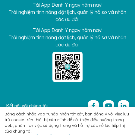
Tải App Danh Y ngay hôm nay!
Trải nghiệm tính năng đặt lịch, quản lý hồ sơ và nhận
các ưu đãi.
Tải App Danh Y ngay hôm nay!
Trải nghiệm tính năng đặt lịch, quản lý hồ sơ và nhận
các ưu đãi.
Kết nối với chúng tôi
Bằng cách nhấp vào "Chấp nhận tất cả", bạn đồng ý với việc lưu
trữ cookie trên thiết bị của mình để cải thiện điều hướng trang
Copyright 2026 © Hoan My Corporation
Chính sách bảo mật
web, phân tích việc sử dụng trang và hỗ trợ các nỗ lực tiếp thị
của chúng tôi.