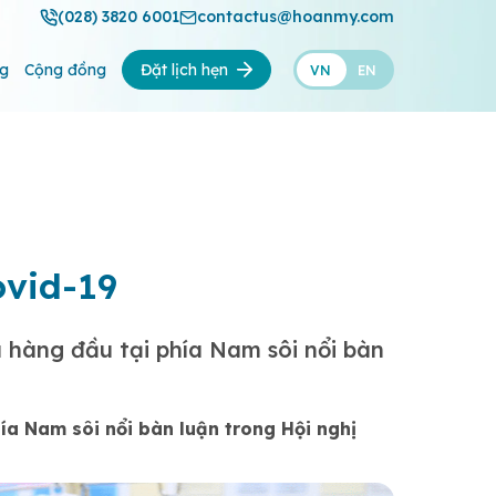
(028) 3820 6001
contactus@hoanmy.com
ng
Cộng đồng
Đặt lịch hẹn
VN
EN
ovid-19
a hàng đầu tại phía Nam sôi nổi bàn
hía Nam sôi nổi bàn luận trong Hội nghị