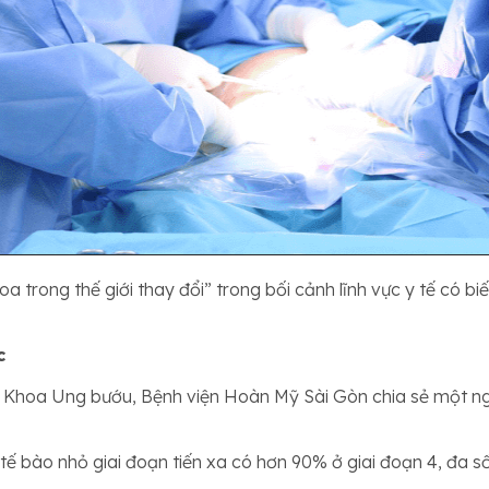
a trong thế giới thay đổi” trong bối cảnh lĩnh vực y tế có 
c
, Khoa Ung bướu, Bệnh viện Hoàn Mỹ Sài Gòn chia sẻ một ngh
 tế bào nhỏ giai đoạn tiến xa có hơn 90% ở giai đoạn 4, đa 