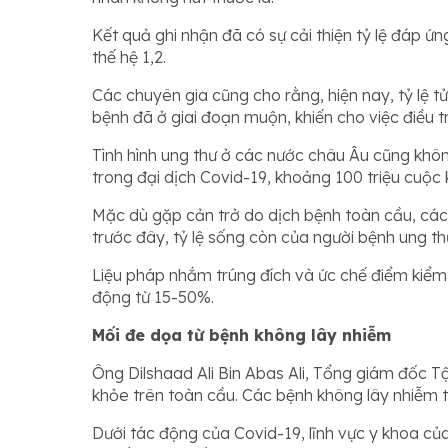
Kết quả ghi nhận đã có sự cải thiện tỷ lệ đáp ứn
thế hệ 1,2.
Các chuyên gia cũng cho rằng, hiện nay, tỷ lệ t
bệnh đã ở giai đoạn muộn, khiến cho việc điều trị
Tình hình ung thư ở các nước châu Âu cũng khôn
trong đại dịch Covid-19, khoảng 100 triệu cuộc k
Mặc dù gặp cản trở do dịch bệnh toàn cầu, các
trước đây, tỷ lệ sống còn của người bệnh ung t
Liệu pháp nhắm trúng đích và ức chế điểm kiểm 
động từ 15-50%.
Mối đe dọa từ bệnh không lây nhiễm
Ông Dilshaad Ali Bin Abas Ali, Tổng giám đốc T
khỏe trên toàn cầu. Các bệnh không lây nhiễm 
Dưới tác động của Covid-19, lĩnh vực y khoa của