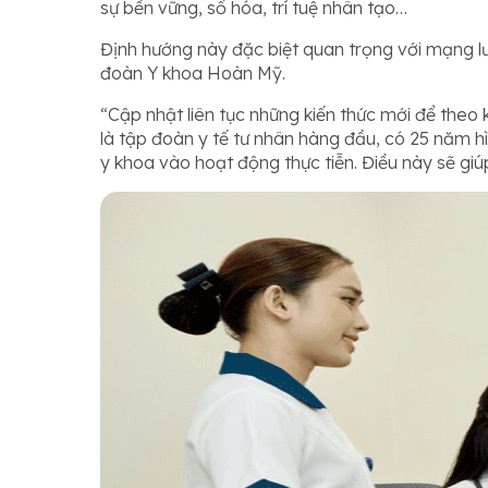
sự bền vững, số hóa, trí tuệ nhân tạo…
Định hướng này đặc biệt quan trọng với mạng l
đoàn Y khoa Hoàn Mỹ.
“Cập nhật liên tục những kiến thức mới để theo
là tập đoàn y tế tư nhân hàng đầu, có 25 năm h
y khoa vào hoạt động thực tiễn. Điều này sẽ gi