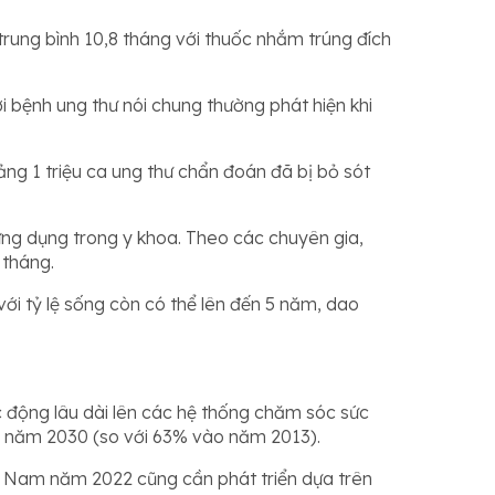
 trung bình 10,8 tháng với thuốc nhắm trúng đích
ời bệnh ung thư nói chung thường phát hiện khi
ng 1 triệu ca ung thư chẩn đoán đã bị bỏ sót
ứng dụng trong y khoa. Theo các chuyên gia,
 tháng.
ới tỷ lệ sống còn có thể lên đến 5 năm, dao
c động lâu dài lên các hệ thống chăm sóc sức
ào năm 2030 (so với 63% vào năm 2013).
iệt Nam năm 2022 cũng cần phát triển dựa trên