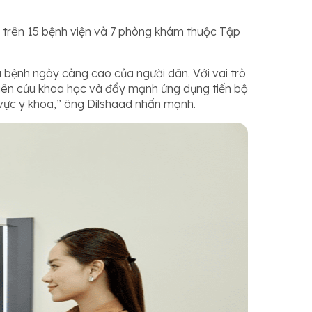
 trên 15 bệnh viện và 7 phòng khám thuộc Tập
 bệnh ngày càng cao của người dân. Với vai trò
ghiên cứu khoa học và đẩy mạnh ứng dụng tiến bộ
 vực y khoa,” ông Dilshaad nhấn mạnh.