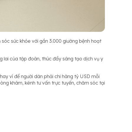
ăm sóc sức khỏe với gần 3.000 giường bệnh hoạt
 lai của tập đoàn, thúc đẩy sáng tạo dịch vụ y
hay vì để người dân phải chi hàng tỷ USD mỗi
hòng khám, kênh tư vấn trực tuyến, chăm sóc tại