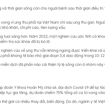
g và thời gian sống còn cho người bệnh sau thời gian điều trị
ử vong vì ung thư phổi tại Việt Nam chỉ sau ung thư gan. Ngư
 khó khăn, chi phí cao, tiên lượng xấu.
g tươi sáng hơn. Năm 2022, một nghiên cứu ước tính có khoả
iểm tra sức khỏe đã bị bỏ lỡ.
 nghiên cứu về ung thư vẫn không ngừng được triển khai và 
hư phổi không tế bào nhỏ giai đoạn 3,4 dao động trong 10-12
miễn dịch đã phần nào cải thiện tỷ lệ sống còn ở nhóm này v
ập đoàn Y khoa Hoàn Mỹ chia sẻ, đại dịch Covid-19 để lại tá
tiếp tục gia tăng, dự đoán chiếm 75% tổng số ca tử vong v
 thế giới có nhiều thay đổi, biến động. Do đó, ngành y tế V