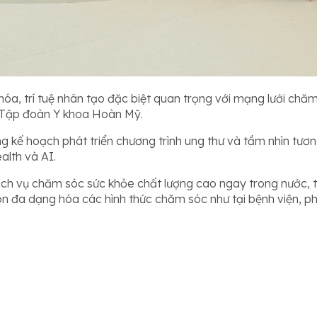
 hóa, trí tuệ nhân tạo đặc biệt quan trọng với mạng lưới ch
 Tập đoàn Y khoa Hoàn Mỹ.
kế hoạch phát triển chương trình ung thư và tầm nhìn tương
alth và AI.
ch vụ chăm sóc sức khỏe chất lượng cao ngay trong nước, t
còn đa dạng hóa các hình thức chăm sóc như tại bệnh viện, p